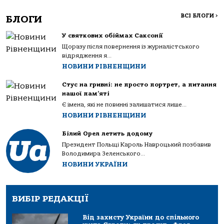
ВСІ БЛОГИ
>
БЛОГИ
У святкових обіймах Саксонії
Щоразу після повернення із журналістського
відрядження я...
НОВИНИ РІВНЕНЩИНИ
Стус на гривні: не просто портрет, а питання
нашої пам’яті
Є імена, які не повинні залишатися лише...
НОВИНИ РІВНЕНЩИНИ
Білий Орел летить додому
Президент Польщі Кароль Навроцький позбавив
Володимира Зеленського...
НОВИНИ УКРАЇНИ
ВИБІР РЕДАКЦІЇ
Від захисту України до спільного