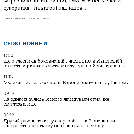
загрозливо вигинати шиї, намагаючись злякати
суперника – на вигоні надійшов...
Яна Замкова
-
15 Квітня, 2018
СВІЖІ НОВИНИ
13:12
Ще 6 учасників бойових дій з числа ВПО в Рівненській
області отримають житлові ваучери по 2 млн гривень
11:12
Музиканти з кількох країн Європи виступлять у Рівному
09:12
На одній із вулиць Рівного ліквідували стихійне
сміттєзвалище
08:12
Другий рівень захисту енергооб’єктів Рівненщини
завершать до початку опалювального сезону