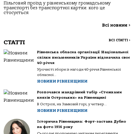
Пільговий проїзд у рівненському громадському
транспорті без транспортної картки: кого це
стосується
Всі новини
>
ВСІ СТАТТІ
>
СТАТТІ
Рівненська обласна організації Національної
спілки письменників України відзначила своє
40-річчя
Урочисті збори із нагоди 40-річчя Рівненської
обласної...
НОВИНИ РІВНЕНЩИНИ
Розпочався мандрівний табір «Стежками
князів Острозьких» на Рівненщині
В Острозі, на Замковій горі, у четвер...
НОВИНИ РІВНЕНЩИНИ
Історична Рівненщина: Форт-застава Дубно
на фото 1916 року
Сьогодні пропонуємо читачам переглянути