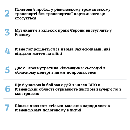
Пільговий проїзд у рівненському громадському
2
транспорті без транспортної картки: кого це
стосується
3
Музиканти з кількох країн Європи виступлять у
Рівному
4
Рівне попрощається із двома Захисниками, які
віддали життя на війні
5
Двох Героїв утратила Рівненщина: сьогодні в
обласному центрі з ними попрощаються
Ще 6 учасників бойових дій з числа ВПО в
6
Рівненській області отримають житлові ваучери по 2
млн гривень
7
Більше двохсот: стільки малюків народилося в
Рівненському пологовому в липні