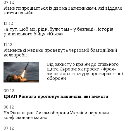
07:12
Рівне попрощається із двома Захисниками, які віддали
життя на війні
13:12
«Я тут, щоб мої рідні були там – у безпеці»: історія
рівненського бійця «Князя»
11:12
Рівненські медики проведуть черговий благодійний
велопробіг
Від захисту України до спільного
щита Європи: як проєкт «Фрея»
змінює архітектуру протиракетної
оборони
09:12
ЦНАП Рівного пропонує вакансію: які вимоги
08:12
На Рівненщині Силам оборони України передали
конфісковане майно
07:12