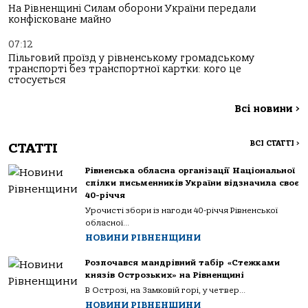
На Рівненщині Силам оборони України передали
конфісковане майно
07:12
Пільговий проїзд у рівненському громадському
транспорті без транспортної картки: кого це
стосується
Всі новини
>
ВСІ СТАТТІ
>
СТАТТІ
Рівненська обласна організації Національної
спілки письменників України відзначила своє
40-річчя
Урочисті збори із нагоди 40-річчя Рівненської
обласної...
НОВИНИ РІВНЕНЩИНИ
Розпочався мандрівний табір «Стежками
князів Острозьких» на Рівненщині
В Острозі, на Замковій горі, у четвер...
НОВИНИ РІВНЕНЩИНИ