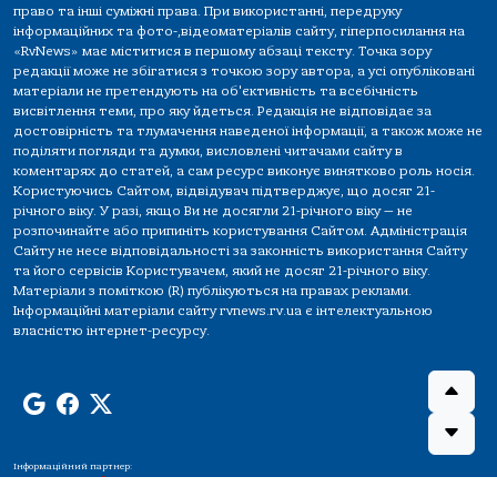
право та інші суміжні права. При використанні, передруку
інформаційних та фото-,відеоматеріалів сайту, гіперпосилання на
«RvNews» має міститися в першому абзаці тексту. Точка зору
редакції може не збігатися з точкою зору автора, а усі опубліковані
матеріали не претендують на об'єктивність та всебічність
висвітлення теми, про яку йдеться. Редакція не відповідає за
достовірність та тлумачення наведеної інформації, а також може не
поділяти погляди та думки, висловлені читачами сайту в
коментарях до статей, а сам ресурс виконує винятково роль носія.
Користуючись Сайтом, відвідувач підтверджує, що досяг 21-
річного віку. У разі, якщо Ви не досягли 21-річного віку — не
розпочинайте або припиніть користування Сайтом. Адміністрація
Сайту не несе відповідальності за законність використання Сайту
та його сервісів Користувачем, який не досяг 21-річного віку.
Матеріали з поміткою (R) публікуються на правах реклами.
Інформаційні матеріали сайту rvnews.rv.ua є інтелектуальною
власністю інтернет-ресурсу.
Інформаційний партнер: