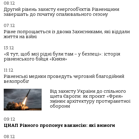
08:12
Другий рівень захисту енергооб’єктів Рівненщини
завершать до початку опалювального сезону
07:12
Рівне попрощається із двома Захисниками, які віддали
життя на війні
13:12
«Я тут, щоб мої рідні були там – у безпеці»: історія
рівненського бійця «Князя»
11:12
Рівненські медики проведуть черговий благодійний
велопробіг
Від захисту України до спільного
щита Європи: як проєкт «Фрея»
змінює архітектуру протиракетної
оборони
09:12
ЦНАП Рівного пропонує вакансію: які вимоги
08:12