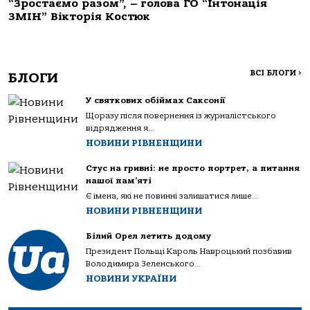
“Зростаємо разом”, – голова ГО “Інтонація
ЗМІН” Вікторія Костюк
ВСІ БЛОГИ
>
БЛОГИ
У святкових обіймах Саксонії
Щоразу після повернення із журналістського
відрядження я...
НОВИНИ РІВНЕНЩИНИ
Стус на гривні: не просто портрет, а питання
нашої пам’яті
Є імена, які не повинні залишатися лише...
НОВИНИ РІВНЕНЩИНИ
Білий Орел летить додому
Президент Польщі Кароль Навроцький позбавив
Володимира Зеленського...
НОВИНИ УКРАЇНИ