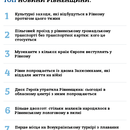
ТОП
НОВИНИ РІВНЕНЩИНИ:
1
Культурні заходи, які відбудуться в Рівному
протягом цього тижня
Пільговий проїзд у рівненському громадському
2
транспорті без транспортної картки: кого це
стосується
3
Музиканти з кількох країн Європи виступлять у
Рівному
4
Рівне попрощається із двома Захисниками, які
віддали життя на війні
5
Двох Героїв утратила Рівненщина: сьогодні в
обласному центрі з ними попрощаються
6
Більше двохсот: стільки малюків народилося в
Рівненському пологовому в липні
7
Перше місце на Всеукраїнському турнірі з плавання