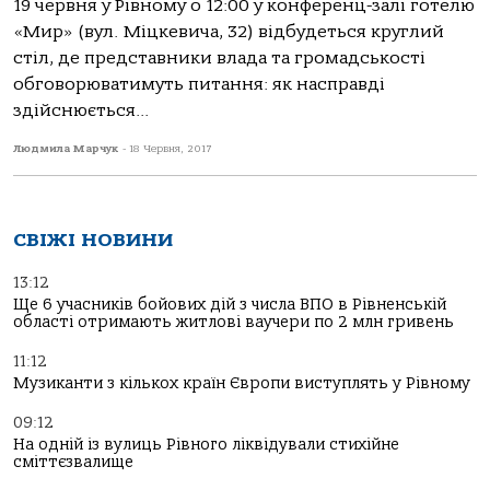
19 червня у Рівному о 12:00 у конференц-залі готелю
«Мир» (вул. Міцкевича, 32) відбудеться круглий
стіл, де представники влада та громадськості
обговорюватимуть питання: як насправді
здійснюється...
Людмила Марчук
-
18 Червня, 2017
СВІЖІ НОВИНИ
13:12
Ще 6 учасників бойових дій з числа ВПО в Рівненській
області отримають житлові ваучери по 2 млн гривень
11:12
Музиканти з кількох країн Європи виступлять у Рівному
09:12
На одній із вулиць Рівного ліквідували стихійне
сміттєзвалище