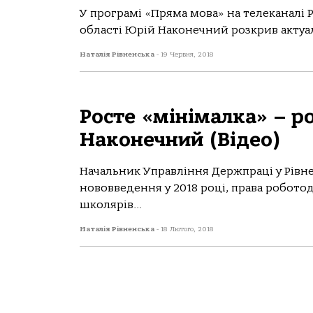
У програмі «Пряма мова» на телеканалі 
області Юрій Наконечний розкрив актуал
Наталія Рівненська
-
19 Червня, 2018
Росте «мінімалка» – р
Наконечний (Відео)
Начальник Управління Держпраці у Рівн
нововведення у 2018 році, права роботод
школярів...
Наталія Рівненська
-
18 Лютого, 2018