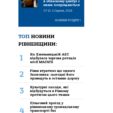
в обласному центрі з
ними попрощаються
07:12, 4 Серпня, 2026
НОВИНИ РОЗДІЛУ
>
ТОП
НОВИНИ
РІВНЕНЩИНИ:
На Хмельницькій АЕС
1
відбулася чергова ротація
місії МАГАТЕ
Рівне втратило ще одного
2
Захисника: сьогодні його
проведуть в останню дорогу
Культурні заходи, які
3
відбудуться в Рівному
протягом цього тижня
Пільговий проїзд у
рівненському громадському
4
транспорті без