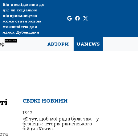
Від дослідження до
дії: як соціальне
підприємництво
може стати новою
можливістю для
жінок Дубенщини
СПЕЦТЕМА
рф
АВТОРИ
UANEWS
ті
СВІЖІ НОВИНИ
13:12
«Я тут, щоб мої рідні були там – у
безпеці»: історія рівненського
бійця «Князя»
ота