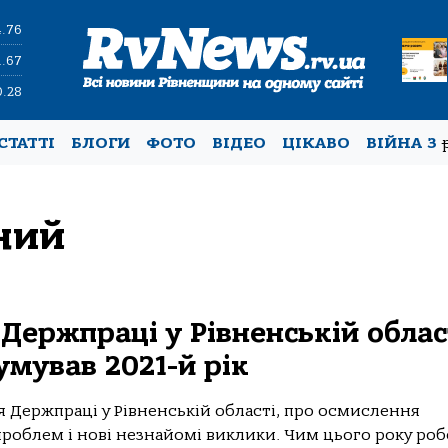
4.76
1.67
0.28
СТАТТІ
БЛОГИ
ФОТО
ВІДЕО
ЦІКАВО
ВІЙНА З
ний
Держпраці у Рівненській облас
мував 2021-й рік
 Держпраці у Рівненській області, про осмислення
 проблем і нові незнайомі виклики. Чим цього року роб