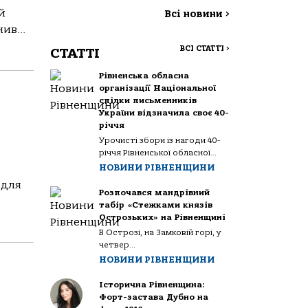
й
Всі новини
>
ив...
ВСІ СТАТТІ
>
СТАТТІ
Рівненська обласна
організації Національної
спілки письменників
України відзначила своє 40-
річчя
Урочисті збори із нагоди 40-
річчя Рівненської обласної...
НОВИНИ РІВНЕНЩИНИ
 для
Розпочався мандрівний
табір «Стежками князів
Острозьких» на Рівненщині
В Острозі, на Замковій горі, у
четвер...
НОВИНИ РІВНЕНЩИНИ
Історична Рівненщина:
Форт-застава Дубно на