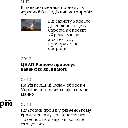
11:12
Рівненські медики проведуть
черговий благодійний велопробіг
Від захисту України
до спільного щита
Європи: як проєкт
«Фрея» змінює
архітектуру
протиракетної
оборони
09:12
ЦНАП Рівного пропонує
вакансію: які вимоги
08:12
На Рівненщині Силам оборони
України передали конфісковане
майно
рій
07:12
Пільговий проїзд у рівненському
громадському транспорті без
транспортної картки: кого це
стосується