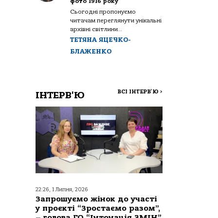
фото 1916 року
Сьогодні пропонуємо
читачам переглянути унікальні
архівні світлини...
ТЕТЯНА ЯЦЕЧКО-
БЛАЖЕНКО
ВСІ ІНТЕРВ'Ю
>
ІНТЕРВ'Ю
22:26, 1 Липня, 2026
Запрошуємо жінок до участі
у проєкті “Зростаємо разом”,
– голова ГО “Інтонація ЗМІН”