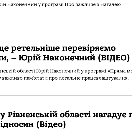
Юрій Наконечний у програмі Про важливе з Наталею
ще ретельніше перевіряємо
и, – Юрій Наконечний (ВІДЕО)
енській області Юрій Наконечний у програмі #Пряма м
му важливо пам’ятати про легальне працевлаштування. .
у Рівненській області нагадує 
ідносин (Відео)