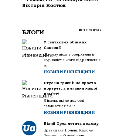
Вікторія Костюк
ВСІ БЛОГИ
>
БЛОГИ
У святкових обіймах
Саксонії
Щоразу після повернення із
журналістського відрядження
я...
НОВИНИ РІВНЕНЩИНИ
Стус на гривні: не просто
портрет, а питання нашої
пам’яті
Є імена, які не повинні
залишатися лише...
НОВИНИ РІВНЕНЩИНИ
Білий Орел летить додому
Президент Польщі Кароль
Навроцький позбавив