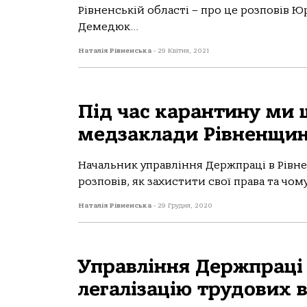
Рівненській області – про це розповів 
Демедюк...
Наталія Рівненська
-
29 Квітня, 2021
Під час карантину ми 
медзаклади Рівненщин
Начальник управління Держпраці в Рівн
розповів, як захистити свої права та чо
Наталія Рівненська
-
29 Грудня, 2020
Управління Держпраці 
легалізацію трудових в