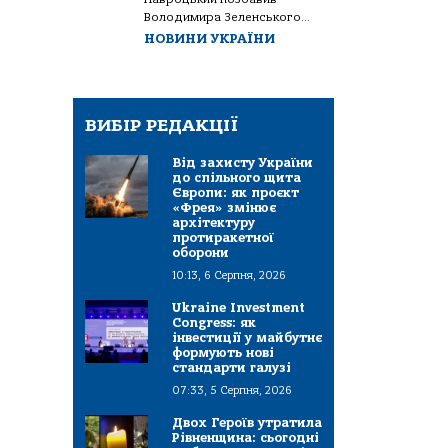
Володимира Зеленського...
НОВИНИ УКРАЇНИ
ВИБІР РЕДАКЦІЇ
Від захисту України
до спільного щита
Європи: як проєкт
«Фрея» змінює
архітектуру
протиракетної
оборони
10:13, 6 Серпня, 2026
Ukraine Investment
Congress: як
інвестиції у майбутнє
формують нові
стандарти галузі
07:33, 5 Серпня, 2026
Двох Героїв утратила
Рівненщина: сьогодні