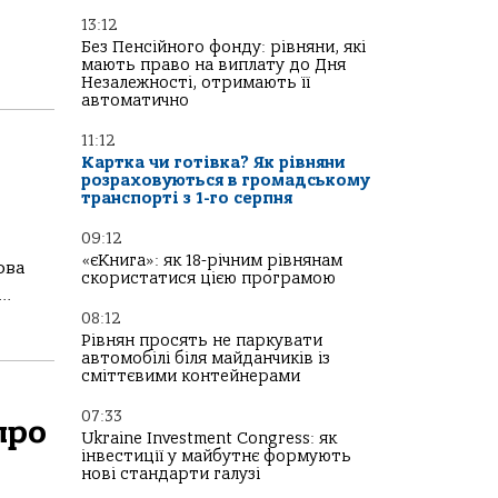
13:12
Без Пенсійного фонду: рівняни, які
мають право на виплату до Дня
Незалежності, отримають її
автоматично
11:12
Картка чи готівка? Як рівняни
розраховуються в громадському
транспорті з 1-го серпня
09:12
«єКнига»: як 18-річним рівнянам
ова
скористатися цією програмою
..
08:12
Рівнян просять не паркувати
автомобілі біля майданчиків із
сміттєвими контейнерами
07:33
про
Ukraine Investment Congress: як
інвестиції у майбутнє формують
нові стандарти галузі