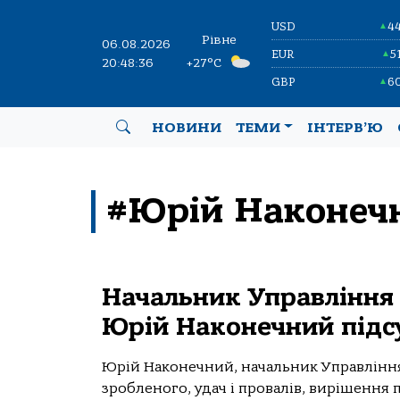
USD
4
▲
Рівне
06.08.2026
EUR
5
▲
20:48:36
+27°C
GBP
6
▲
НОВИНИ
ТЕМИ
ІНТЕРВ’Ю
#Юрій Наконеч
Начальник Управління 
Юрій Наконечний підсу
Юрій Наконечний, начальник Управління
зробленого, удач і провалів, вирішення