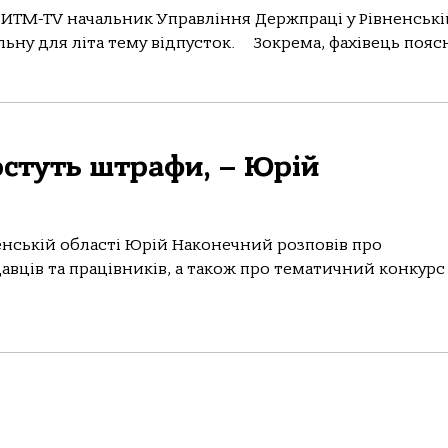
РИТМ-TV начальник Управління Держпраці у Рівненські
ьну для літа тему відпусток. Зокрема, фахівець поясн
остуть штрафи, – Юрій
енській області Юрій Наконечний розповів про
авців та працівників, а також про тематичний конкурс