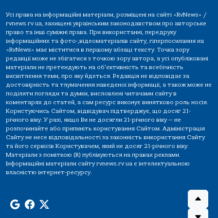
Усі права на інформаційні матеріали, розміщені на сайті «RvNews» /
rvnews.rv.ua, захищені українським законодавством про авторське
право та інші суміжні права. При використанні, передруку
інформаційних та фото-,відеоматеріалів сайту, гіперпосилання на
«RvNews» має міститися в першому абзаці тексту. Точка зору
редакції може не збігатися з точкою зору автора, а усі опубліковані
матеріали не претендують на об'єктивність та всебічність
висвітлення теми, про яку йдеться. Редакція не відповідає за
достовірність та тлумачення наведеної інформації, а також може не
поділяти погляди та думки, висловлені читачами сайту в
коментарях до статей, а сам ресурс виконує винятково роль носія.
Користуючись Сайтом, відвідувач підтверджує, що досяг 21-
річного віку. У разі, якщо Ви не досягли 21-річного віку — не
розпочинайте або припиніть користування Сайтом. Адміністрація
Сайту не несе відповідальності за законність використання Сайту
та його сервісів Користувачем, який не досяг 21-річного віку.
Матеріали з поміткою (R) публікуються на правах реклами.
Інформаційні матеріали сайту rvnews.rv.ua є інтелектуальною
власністю інтернет-ресурсу.