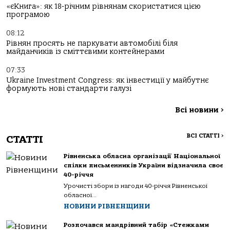
«єКнига»: як 18-річним рівнянам скористатися цією
програмою
08:12
Рівнян просять не паркувати автомобілі біля
майданчиків із сміттєвими контейнерами
07:33
Ukraine Investment Congress: як інвестиції у майбутнє
формують нові стандарти галузі
Всі новини
>
ВСІ СТАТТІ
>
СТАТТІ
Рівненська обласна організації Національної
спілки письменників України відзначила своє
40-річчя
Урочисті збори із нагоди 40-річчя Рівненської
обласної...
НОВИНИ РІВНЕНЩИНИ
Розпочався мандрівний табір «Стежками