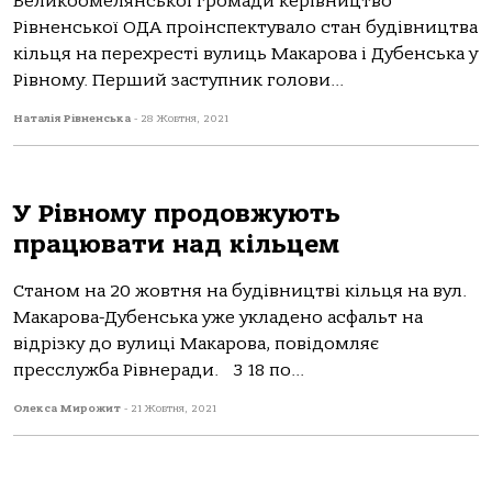
Великоомелянської громади керівництво
Рівненської ОДА проінспектувало стан будівництва
кільця на перехресті вулиць Макарова і Дубенська у
Рівному. Перший заступник голови...
Наталія Рівненська
-
28 Жовтня, 2021
У Рівному продовжують
працювати над кільцем
Станом на 20 жовтня на будівництві кільця на вул.
Макарова-Дубенська уже укладено асфальт на
відрізку до вулиці Макарова, повідомляє
пресслужба Рівнеради. З 18 по...
Олекса Мирожит
-
21 Жовтня, 2021