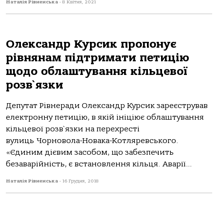
Наталія Рівненська
-
8 Квітня, 2021
Олександр Курсик пропонує
рівнянам підтримати петицію
щодо облаштування кільцевої
розв`язки
Депутат Рівнеради Олександр Курсик зареєстрував
електронну петицію, в якій ініціює облаштування
кільцевої розв`язки на перехресті
вулиць Чорновола-Новака-Котляревського.
«Єдиним дієвим засобом, що забезпечить
безаварійність, є встановлення кільця. Аварії...
Наталія Рівненська
-
16 Грудня, 2018