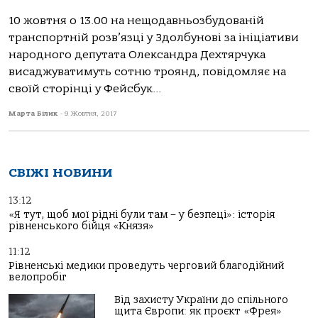
10 жовтня о 13.00 на нещодавньозбудованій
транспортній розв’язці у Здолбунові за ініціативи
народного депутата Олександра Дехтярчука
висаджуватимуть сотню троянд, повідомляє на
своїй сторінці у Фейсбук...
Марта Білик
-
9 Жовтня, 2017
СВІЖІ НОВИНИ
13:12
«Я тут, щоб мої рідні були там – у безпеці»: історія
рівненського бійця «Князя»
11:12
Рівненські медики проведуть черговий благодійний
велопробіг
Від захисту України до спільного
щита Європи: як проєкт «Фрея»