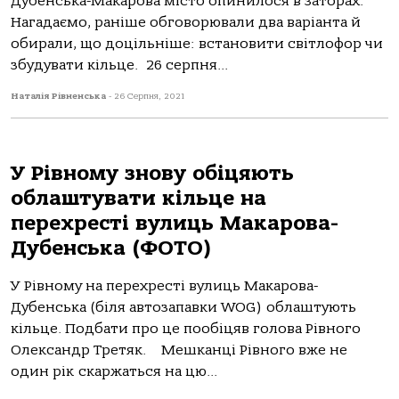
Дубенська-Макарова місто опинилося в заторах.
Нагадаємо, раніше обговорювали два варіанта й
обирали, що доцільніше: встановити світлофор чи
збудувати кільце. 26 серпня...
Наталія Рівненська
-
26 Серпня, 2021
У Рівному знову обіцяють
облаштувати кільце на
перехресті вулиць Макарова-
Дубенська (ФОТО)
У Рівному на перехресті вулиць Макарова-
Дубенська (біля автозапавки WOG) облаштують
кільце. Подбати про це пообіцяв голова Рівного
Олександр Третяк. ⠀Мешканці Рівного вже не
один рік скаржаться на цю...