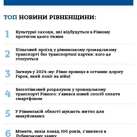
ТОП
НОВИНИ РІВНЕНЩИНИ:
1
Культурні заходи, які відбудуться в Рівному
протягом цього тижня
Пільговий проїзд у рівненському громадському
2
транспорті без транспортної картки: кого це
стосується
3
Загинув у 2024-му: Рівне проведе в останню дорогу
Героя, який поліг на війні
Безготівковий розрахунок у громадському
4
транспорті Рівного: з'явився новий спосіб оплати
смартфоном
5
У Рівненській області шукають житло для
евакуйованих
6
Монети, яким понад 100 років, з'явилися в
Дубенському замку