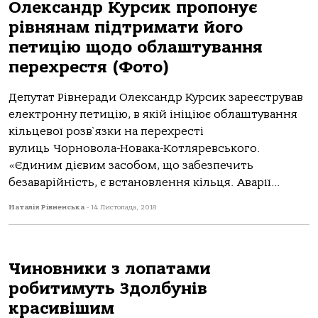
Олександр Курсик пропонує
рівнянам підтримати його
петицію щодо облаштування
перехрестя (Фото)
Депутат Рівнеради Олександр Курсик зареєстрував
електронну петицію, в якій ініціює облаштування
кільцевої розв`язки на перехресті
вулиць Чорновола-Новака-Котляревського.
«Єдиним дієвим засобом, що забезпечить
безаварійність, є встановлення кільця. Аварії...
Наталія Рівненська
-
14 Листопада, 2018
Чиновники з лопатами
робитимуть Здолбунів
красивішим