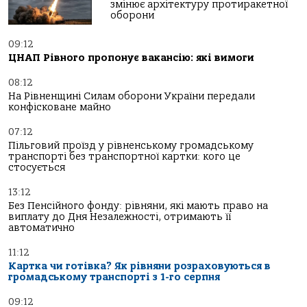
змінює архітектуру протиракетної
оборони
09:12
ЦНАП Рівного пропонує вакансію: які вимоги
08:12
На Рівненщині Силам оборони України передали
конфісковане майно
07:12
Пільговий проїзд у рівненському громадському
транспорті без транспортної картки: кого це
стосується
13:12
Без Пенсійного фонду: рівняни, які мають право на
виплату до Дня Незалежності, отримають її
автоматично
11:12
Картка чи готівка? Як рівняни розраховуються в
громадському транспорті з 1-го серпня
09:12