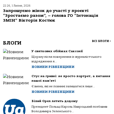
22:26, 1 Липня, 2026
Запрошуємо жінок до участі у проєкті
“Зростаємо разом”, – голова ГО “Інтонація
ЗМІН” Вікторія Костюк
ВСІ БЛОГИ
>
БЛОГИ
У святкових обіймах Саксонії
Щоразу після повернення із журналістського
відрядження я...
НОВИНИ РІВНЕНЩИНИ
Стус на гривні: не просто портрет, а питання
нашої пам’яті
Є імена, які не повинні залишатися лише...
НОВИНИ РІВНЕНЩИНИ
Білий Орел летить додому
Президент Польщі Кароль Навроцький позбавив
Володимира Зеленського...