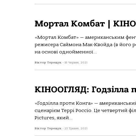
Мортал Комбат | КІНО
«Мортал Комбат» — американським фен
режисера Саймона Мак-Квойда (в його ре
на основі однойменної...
Віктор Терещук
-
18 Червня, 2021
КІНООГЛЯД: Годзілла 
«Ґодзілла проти Конга» — американський
сценарієм Террі Россіо. Це четвертий ф
Pictures, який...
Віктор Терещук
-
25 Травня, 2021