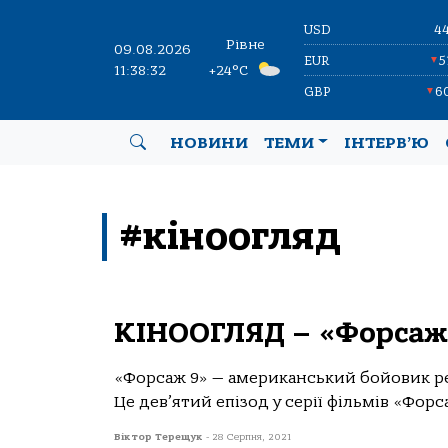
USD
4
Рівне
09.08.2026
EUR
5
▼
11:38:32
+24°C
GBP
6
▼
НОВИНИ
ТЕМИ
ІНТЕРВ’Ю
#кіноогляд
КІНООГЛЯД – «Форсаж 
«Форсаж 9» — американський бойовик реж
Це дев’ятий епізод у серії фільмів «Форса
Віктор Терещук
-
28 Серпня, 2021