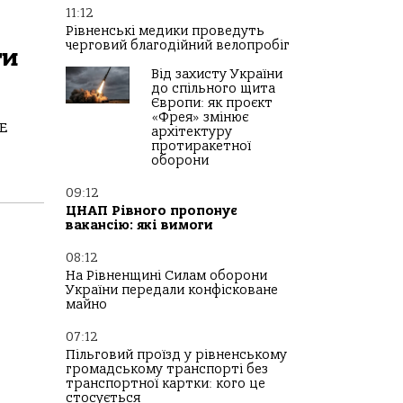
11:12
Рівненські медики проведуть
черговий благодійний велопробіг
ти
Від захисту України
до спільного щита
Європи: як проєкт
«Фрея» змінює
E
архітектуру
протиракетної
оборони
09:12
ЦНАП Рівного пропонує
вакансію: які вимоги
08:12
На Рівненщині Силам оборони
України передали конфісковане
майно
07:12
Пільговий проїзд у рівненському
громадському транспорті без
транспортної картки: кого це
стосується