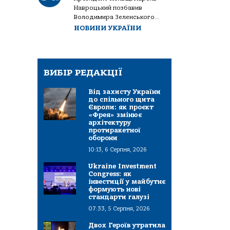
Навроцький позбавив
Володимира Зеленського...
НОВИНИ УКРАЇНИ
ВИБІР РЕДАКЦІЇ
Від захисту України
до спільного щита
Європи: як проєкт
«Фрея» змінює
архітектуру
протиракетної
оборони
10:13, 6 Серпня, 2026
Ukraine Investment
Congress: як
інвестиції у майбутнє
формують нові
стандарти галузі
07:33, 5 Серпня, 2026
Двох Героїв утратила