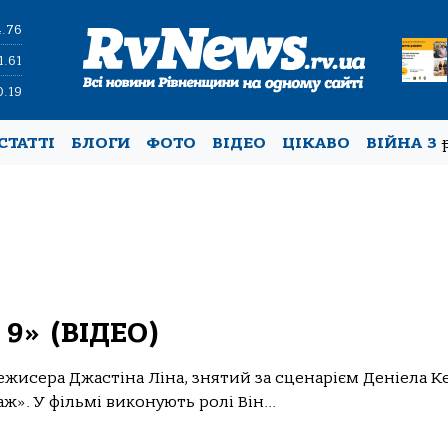
4.76
1.61
0.19
СТАТТІ
БЛОГИ
ФОТО
ВІДЕО
ЦІКАВО
ВІЙНА З
9» (ВІДЕО)
исера Джастіна Ліна, знятий за сценарієм Деніела Ке
ж». У фільмі виконують ролі Він...