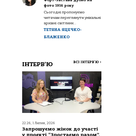
Форт-застава Дубно на
фото 1916 року
Сьогодні пропонуємо
читачам переглянути унікальні
архівні світлини...
ТЕТЯНА ЯЦЕЧКО-
БЛАЖЕНКО
ВСІ ІНТЕРВ'Ю
>
ІНТЕРВ'Ю
22:26, 1 Липня, 2026
Запрошуємо жінок до участі
у проєкті “Зростаємо разом”,