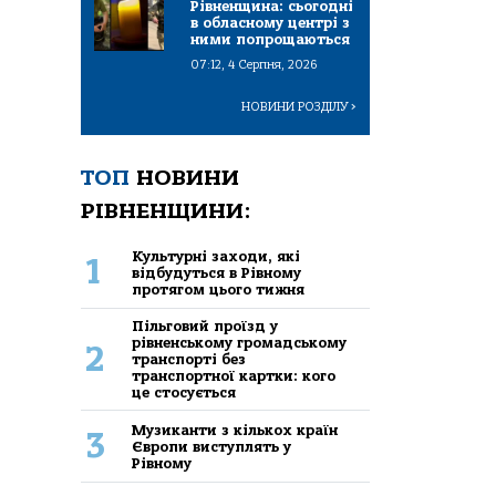
Рівненщина: сьогодні
в обласному центрі з
ними попрощаються
07:12, 4 Серпня, 2026
НОВИНИ РОЗДІЛУ
>
ТОП
НОВИНИ
РІВНЕНЩИНИ:
Культурні заходи, які
1
відбудуться в Рівному
протягом цього тижня
Пільговий проїзд у
рівненському громадському
2
транспорті без
транспортної картки: кого
це стосується
Музиканти з кількох країн
3
Європи виступлять у
Рівному