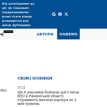
Від дослідження до
дії: як соціальне
підприємництво
може стати новою
можливістю для
жінок Дубенщини
СПЕЦТЕМА
рф
АВТОРИ
UANEWS
СВІЖІ НОВИНИ
13:12
йсі.
Ще 6 учасників бойових дій з числа
ВПО в Рівненській області
отримають житлові ваучери по 2
млн гривень