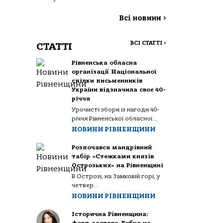
Всі новини
>
ВСІ СТАТТІ
>
СТАТТІ
Рівненська обласна
організації Національної
спілки письменників
України відзначила своє 40-
річчя
Урочисті збори із нагоди 40-
річчя Рівненської обласної...
НОВИНИ РІВНЕНЩИНИ
Розпочався мандрівний
табір «Стежками князів
Острозьких» на Рівненщині
В Острозі, на Замковій горі, у
четвер...
НОВИНИ РІВНЕНЩИНИ
Історична Рівненщина: