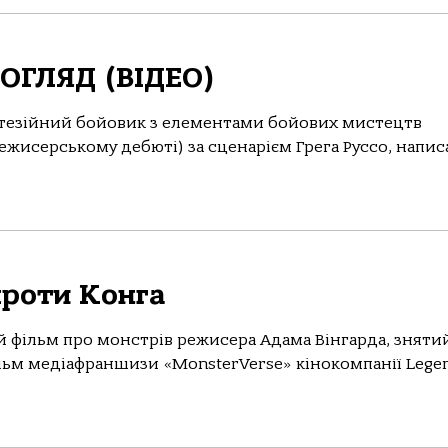
ОГЛЯД (ВІДЕО)
тезійний бойовик з елементами бойових мистецтв
жисерському дебюті) за сценарієм Грега Руссо, напи
проти Конга
 фільм про монстрів режисера Адама Вінгарда, знятий
ільм медіафраншизи «MonsterVerse» кінокомпанії Lege