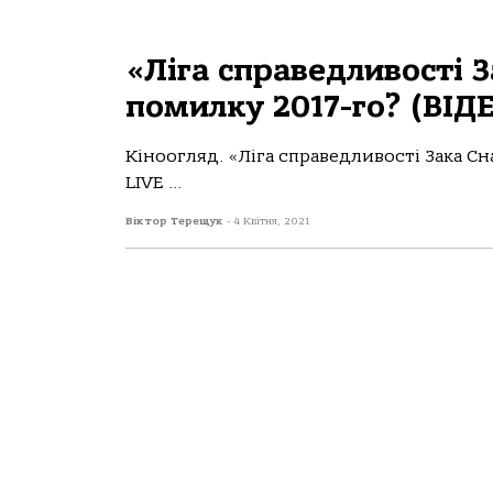
«Ліга справедливості 
помилку 2017-го? (ВІД
Кіноогляд. «Ліга справедливості Зака Сн
LIVE ...
Віктор Терещук
-
4 Квітня, 2021