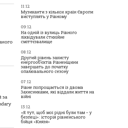
11:12
Музиканти з кількох країн Європи
виступлять у Рівному
09:12
На одній із вулиць Рівного
ліквідували стихійне
саного
сміттєзвалище
08:12
Другий рівень захисту
енергооб’єктів Рівненщини
завершать до початку
опалювального сезону
07:12
Рівне попрощається із двома
Захисниками, які віддали життя на
війні
 за
ndary
13:12
«Я тут, щоб мої рідні були там – у
безпеці»: історія рівненського
бійця «Князя»