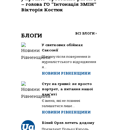
– голова ГО “Інтонація ЗМІН”
Вікторія Костюк
ВСІ БЛОГИ
>
БЛОГИ
У святкових обіймах
Саксонії
Щоразу після повернення із
журналістського відрядження
я...
НОВИНИ РІВНЕНЩИНИ
Стус на гривні: не просто
портрет, а питання нашої
пам’яті
Є імена, які не повинні
залишатися лише...
НОВИНИ РІВНЕНЩИНИ
Білий Орел летить додому
Президент Польщі Кароль