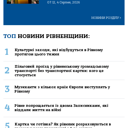
07:12, 4 Серпня, 2026
НОВИНИ РОЗДІЛУ
>
ТОП
НОВИНИ РІВНЕНЩИНИ:
1
Культурні заходи, які відбудуться в Рівному
протягом цього тижня
Пільговий проїзд у рівненському громадському
2
транспорті без транспортної картки: кого це
стосується
3
Музиканти з кількох країн Європи виступлять у
Рівному
4
Рівне попрощається із двома Захисниками, які
віддали життя на війні
5
Картка чи готівка? Як рівняни розраховуються в