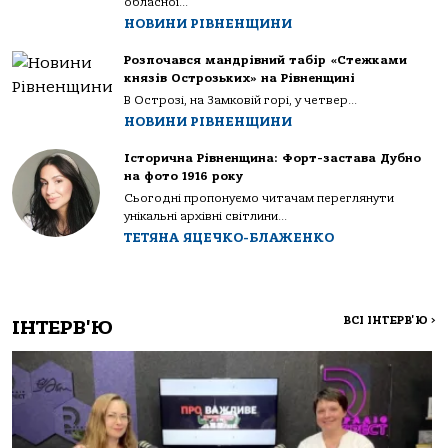
обласної...
НОВИНИ РІВНЕНЩИНИ
Розпочався мандрівний табір «Стежками
князів Острозьких» на Рівненщині
В Острозі, на Замковій горі, у четвер...
НОВИНИ РІВНЕНЩИНИ
Історична Рівненщина: Форт-застава Дубно
на фото 1916 року
Сьогодні пропонуємо читачам переглянути
унікальні архівні світлини...
ТЕТЯНА ЯЦЕЧКО-БЛАЖЕНКО
ВСІ ІНТЕРВ'Ю
>
ІНТЕРВ'Ю