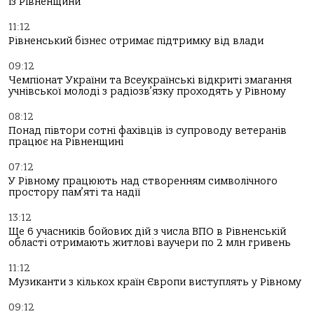
із Рівненщини
11:12
Рівненський бізнес отримає підтримку від влади
09:12
Чемпіонат України та Всеукраїнські відкриті змагання
учнівської молоді з радіозв’язку проходять у Рівному
08:12
Понад півтори сотні фахівців із супроводу ветеранів
працює на Рівненщині
07:12
У Рівному працюють над створенням символічного
простору пам’яті та надії
13:12
Ще 6 учасників бойових дій з числа ВПО в Рівненській
області отримають житлові ваучери по 2 млн гривень
11:12
Музиканти з кількох країн Європи виступлять у Рівному
09:12