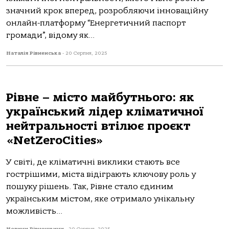
значний крок вперед, розробляючи інноваційну
онлайн-платформу “Енергетичний паспорт
громади”, відому як...
Наталія Рівненська
-
20 Серпня, 2025
Рівне – місто майбутнього: як
український лідер кліматичної
нейтральності втілює проєкт
«NetZeroCities»
У світі, де кліматичні виклики стають все
гострішими, міста відіграють ключову роль у
пошуку рішень. Так, Рівне стало єдиним
українським містом, яке отримало унікальну
можливість...