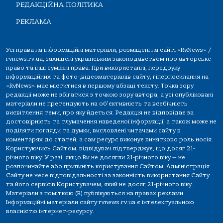
РЕДАКЦІЙНА ПОЛІТИКА
РЕКЛАМА
Усі права на інформаційні матеріали, розміщені на сайті «RvNews» /
rvnews.rv.ua, захищені українським законодавством про авторське
право та інші суміжні права. При використанні, передруку
інформаційних та фото-,відеоматеріалів сайту, гіперпосилання на
«RvNews» має міститися в першому абзаці тексту. Точка зору
редакції може не збігатися з точкою зору автора, а усі опубліковані
матеріали не претендують на об'єктивність та всебічність
висвітлення теми, про яку йдеться. Редакція не відповідає за
достовірність та тлумачення наведеної інформації, а також може не
поділяти погляди та думки, висловлені читачами сайту в
коментарях до статей, а сам ресурс виконує винятково роль носія.
Користуючись Сайтом, відвідувач підтверджує, що досяг 21-
річного віку. У разі, якщо Ви не досягли 21-річного віку — не
розпочинайте або припиніть користування Сайтом. Адміністрація
Сайту не несе відповідальності за законність використання Сайту
та його сервісів Користувачем, який не досяг 21-річного віку.
Матеріали з поміткою (R) публікуються на правах реклами.
Інформаційні матеріали сайту rvnews.rv.ua є інтелектуальною
власністю інтернет-ресурсу.