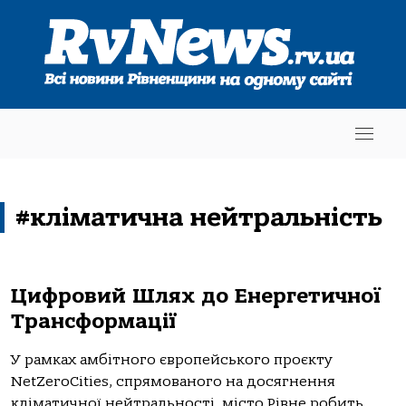
#кліматична нейтральність
Цифровий Шлях до Енергетичної
Трансформації
У рамках амбітного європейського проєкту
NetZeroCities, спрямованого на досягнення
кліматичної нейтральності, місто Рівне робить