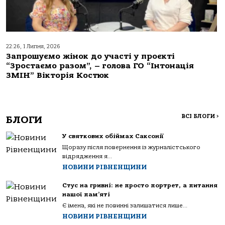
22:26, 1 Липня, 2026
Запрошуємо жінок до участі у проєкті
“Зростаємо разом”, – голова ГО “Інтонація
ЗМІН” Вікторія Костюк
ВСІ БЛОГИ
>
БЛОГИ
У святкових обіймах Саксонії
Щоразу після повернення із журналістського
відрядження я...
НОВИНИ РІВНЕНЩИНИ
Стус на гривні: не просто портрет, а питання
нашої пам’яті
Є імена, які не повинні залишатися лише...
НОВИНИ РІВНЕНЩИНИ