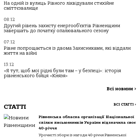
На одній із вулиць Рівного ліквідували стихійне
сміттєзвалище
08:12
Другий рівень захисту енергооб’єктів Рівненщини
завершать до початку опалювального сезону
07:12
Рівне попрощається із двома Захисниками, які віддали
життя на війні
13:12
«Я тут, щоб мої рідні були там – у безпеці»: історія
рівненського бійця «Князя»
Всі новини
>
ВСІ СТАТТІ
>
СТАТТІ
Рівненська обласна організації Національної
спілки письменників України відзначила своє
40-річчя
Урочисті збори із нагоди 40-річчя Рівненської