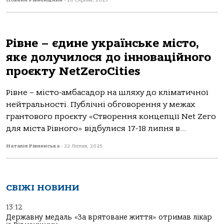
Новини Рівненщини
-
20 Серпня, 2025
Рівне – єдине українське місто,
яке долучилося до інноваційного
проєкту NetZeroCities
Рівне – місто-амбасадор на шляху до кліматичної
нейтральності. Публічні обговорення у межах
грантового проєкту «Створення концепції Net Zero
для міста Рівного» відбулися 17-18 липня в...
Наталія Рівненська
-
22 Липня, 2025
СВІЖІ НОВИНИ
13:12
Державну медаль «За врятоване життя» отримав лікар