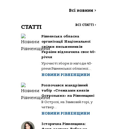
Всі новини
>
ВСІ СТАТТІ
>
СТАТТІ
Рівненська обласна
організації Національної
спілки письменників
України відзначила своє 40-
річчя
Урочисті збори із нагоди 40-
річчя Рівненської обласної...
НОВИНИ РІВНЕНЩИНИ
Розпочався мандрівний
табір «Стежками князів
Острозьких» на Рівненщині
В Острозі, на Замковій горі, у
четвер...
НОВИНИ РІВНЕНЩИНИ
Історична Рівненщина: