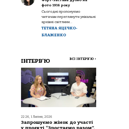
Форт-застава Дубно на
фото 1916 року
Сьогодні пропонуємо
читачам переглянути унікальні
архівні світлини...
ТЕТЯНА ЯЦЕЧКО-
БЛАЖЕНКО
ВСІ ІНТЕРВ'Ю
>
ІНТЕРВ'Ю
22:26, 1 Липня, 2026
Запрошуємо жінок до участі
у проєкті “Зростаємо разом”,