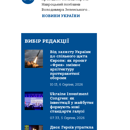
Навроцький позбавив
Володимира Зеленського...
НОВИНИ УКРАЇНИ
ВИБІР РЕДАКЦІЇ
Від захисту України
до спільного щита
Європи: як проєкт
«Фрея» змінює
архітектуру
протиракетної
оборони
10:13, 6 Серпня, 2026
Ukraine Investment
Congress: як
інвестиції у майбутнє
формують нові
стандарти галузі
07:33, 5 Серпня, 2026
Двох Героїв утратила