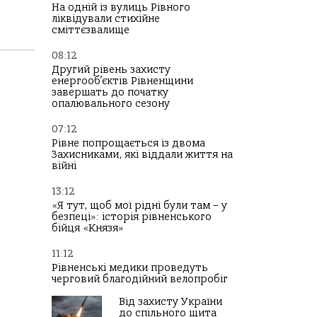
На одній із вулиць Рівного
ліквідували стихійне
сміттєзвалище
08:12
Другий рівень захисту
енергооб’єктів Рівненщини
завершать до початку
опалювального сезону
07:12
Рівне попрощається із двома
Захисниками, які віддали життя на
війні
13:12
«Я тут, щоб мої рідні були там – у
безпеці»: історія рівненського
бійця «Князя»
11:12
Рівненські медики проведуть
черговий благодійний велопробіг
Від захисту України
до спільного щита