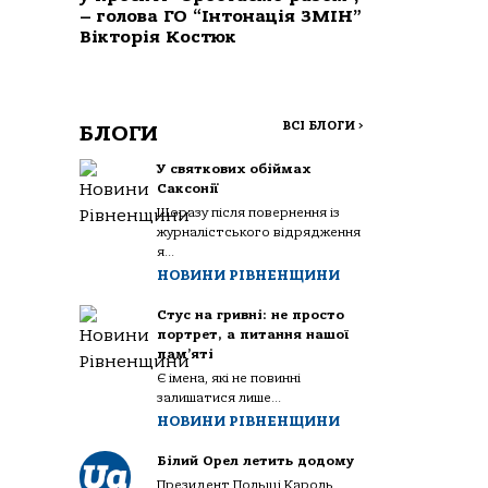
– голова ГО “Інтонація ЗМІН”
Вікторія Костюк
ВСІ БЛОГИ
>
БЛОГИ
У святкових обіймах
Саксонії
Щоразу після повернення із
журналістського відрядження
я...
НОВИНИ РІВНЕНЩИНИ
Стус на гривні: не просто
портрет, а питання нашої
пам’яті
Є імена, які не повинні
залишатися лише...
НОВИНИ РІВНЕНЩИНИ
Білий Орел летить додому
Президент Польщі Кароль