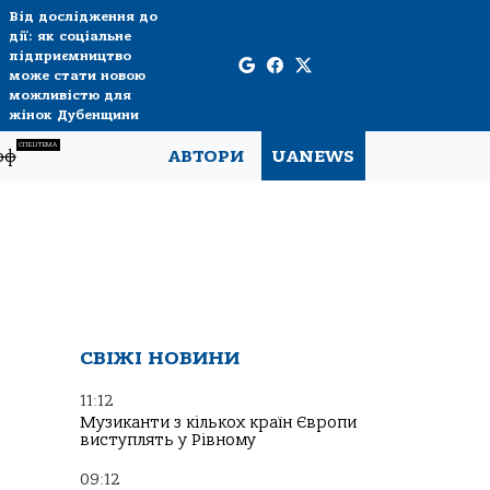
Від дослідження до
дії: як соціальне
підприємництво
може стати новою
можливістю для
жінок Дубенщини
СПЕЦТЕМА
рф
АВТОРИ
UANEWS
СВІЖІ НОВИНИ
11:12
Музиканти з кількох країн Європи
виступлять у Рівному
09:12