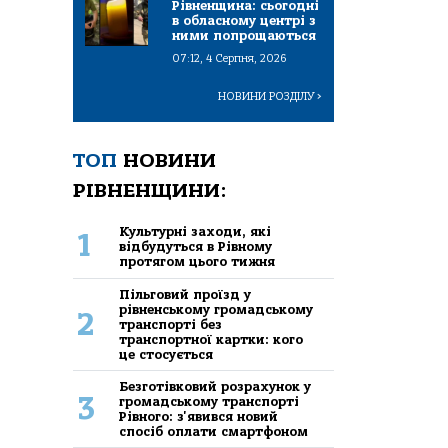
Рівненщина: сьогодні
в обласному центрі з
ними попрощаються
07:12, 4 Серпня, 2026
НОВИНИ РОЗДІЛУ
>
ТОП
НОВИНИ
РІВНЕНЩИНИ:
Культурні заходи, які
1
відбудуться в Рівному
протягом цього тижня
Пільговий проїзд у
рівненському громадському
2
транспорті без
транспортної картки: кого
це стосується
Безготівковий розрахунок у
3
громадському транспорті
Рівного: з'явився новий
спосіб оплати смартфоном