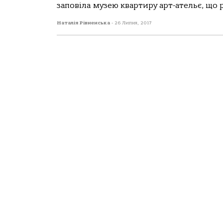
заповіла музею квартиру арт-ательє, що 
Наталія Рівненська
-
26 Липня, 2017