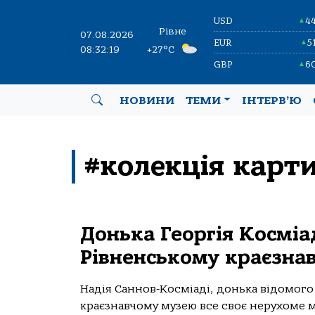
USD
4
▲
Рівне
07.08.2026
EUR
5
▲
08:32:19
+27°C
GBP
6
▲
НОВИНИ
ТЕМИ
ІНТЕРВ’Ю
#колекція карт
Донька Георгія Косміа
Рівненському краєзна
Надія Саннов-Косміаді, донька відомого
краєзнавчому музею все своє нерухоме м