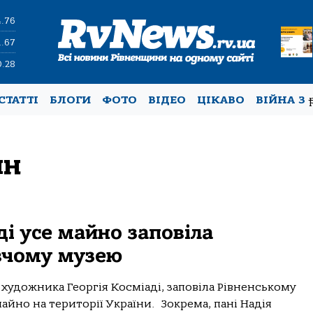
4.76
1.67
0.28
СТАТТІ
БЛОГИ
ФОТО
ВІДЕО
ЦІКАВО
ВІЙНА З
ин
ді усе майно заповіла
вчому музею
 художника Георгія Косміаді, заповіла Рівненському
айно на території України. Зокрема, пані Надія