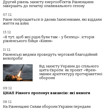
Другий рівень захисту енергооб’єктів Рівненщини
завершать до початку опалювального сезону
07:12
Рівне попрощається із двома Захисниками, які віддали
життя на війні
13:12
«Я тут, щоб мої рідні були там – у безпеці»: історія
рівненського бійця «Князя»
11:12
Рівненські медики проведуть черговий благодійний
велопробіг
Від захисту України до спільного
щита Європи: як проєкт «Фрея»
змінює архітектуру протиракетної
оборони
09:12
ЦНАП Рівного пропонує вакансію: які вимоги
08:12
На Рівненщині Силам оборони України передали