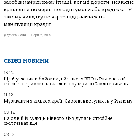
засобів найрізноманітніші: погані дороги, неякісне
кріплення номерів, погодні умови або крадіжка. У
такому випадку не варто піддаватися на
маніпуляції крадіїв...
Дарина Ясна
-
8 Серпня, 2019
СВІЖІ НОВИНИ
13:12
Ще 6 учасників бойових дій з числа ВПО в Рівненській
області отримають житлові ваучери по 2 млн гривень
11:12
Музиканти з кількох країн Європи виступлять у Рівному
09:12
На одній із вулиць Рівного ліквідували стихійне
сміттєзвалище
08:12