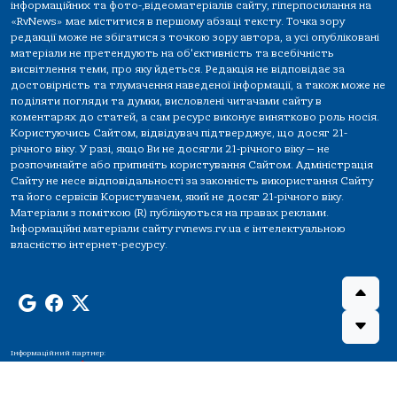
інформаційних та фото-,відеоматеріалів сайту, гіперпосилання на
«RvNews» має міститися в першому абзаці тексту. Точка зору
редакції може не збігатися з точкою зору автора, а усі опубліковані
матеріали не претендують на об'єктивність та всебічність
висвітлення теми, про яку йдеться. Редакція не відповідає за
достовірність та тлумачення наведеної інформації, а також може не
поділяти погляди та думки, висловлені читачами сайту в
коментарях до статей, а сам ресурс виконує винятково роль носія.
Користуючись Сайтом, відвідувач підтверджує, що досяг 21-
річного віку. У разі, якщо Ви не досягли 21-річного віку — не
розпочинайте або припиніть користування Сайтом. Адміністрація
Сайту не несе відповідальності за законність використання Сайту
та його сервісів Користувачем, який не досяг 21-річного віку.
Матеріали з поміткою (R) публікуються на правах реклами.
Інформаційні матеріали сайту rvnews.rv.ua є інтелектуальною
власністю інтернет-ресурсу.
Інформаційний партнер: