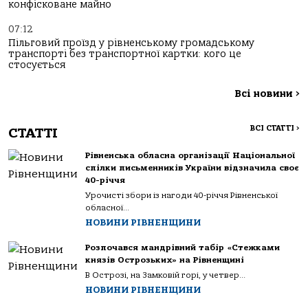
конфісковане майно
07:12
Пільговий проїзд у рівненському громадському
транспорті без транспортної картки: кого це
стосується
Всі новини
>
ВСІ СТАТТІ
>
СТАТТІ
Рівненська обласна організації Національної
спілки письменників України відзначила своє
40-річчя
Урочисті збори із нагоди 40-річчя Рівненської
обласної...
НОВИНИ РІВНЕНЩИНИ
Розпочався мандрівний табір «Стежками
князів Острозьких» на Рівненщині
В Острозі, на Замковій горі, у четвер...
НОВИНИ РІВНЕНЩИНИ