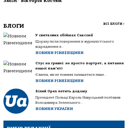
ЗМІН” Вікторія Костюк
ВСІ БЛОГИ
>
БЛОГИ
У святкових обіймах Саксонії
Щоразу після повернення із журналістського
відрядження я...
НОВИНИ РІВНЕНЩИНИ
Стус на гривні: не просто портрет, а питання
нашої пам’яті
Є імена, які не повинні залишатися лише...
НОВИНИ РІВНЕНЩИНИ
Білий Орел летить додому
Президент Польщі Кароль Навроцький позбавив
Володимира Зеленського...
НОВИНИ УКРАЇНИ