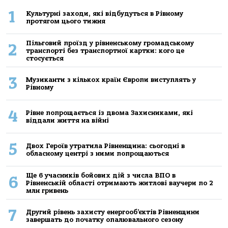
1
Культурні заходи, які відбудуться в Рівному
протягом цього тижня
Пільговий проїзд у рівненському громадському
2
транспорті без транспортної картки: кого це
стосується
3
Музиканти з кількох країн Європи виступлять у
Рівному
4
Рівне попрощається із двома Захисниками, які
віддали життя на війні
5
Двох Героїв утратила Рівненщина: сьогодні в
обласному центрі з ними попрощаються
Ще 6 учасників бойових дій з числа ВПО в
6
Рівненській області отримають житлові ваучери по 2
млн гривень
7
Другий рівень захисту енергооб’єктів Рівненщини
завершать до початку опалювального сезону