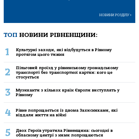
НОВИНИ РОЗДІЛУ
>
ТОП
НОВИНИ РІВНЕНЩИНИ:
1
Культурні заходи, які відбудуться в Рівному
протягом цього тижня
Пільговий проїзд у рівненському громадському
2
транспорті без транспортної картки: кого це
стосується
3
Музиканти з кількох країн Європи виступлять у
Рівному
4
Рівне попрощається із двома Захисниками, які
віддали життя на війні
5
Двох Героїв утратила Рівненщина: сьогодні в
обласному центрі з ними попрощаються