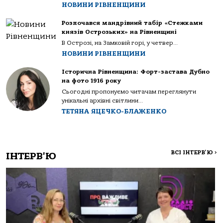
НОВИНИ РІВНЕНЩИНИ
Розпочався мандрівний табір «Стежками
князів Острозьких» на Рівненщині
В Острозі, на Замковій горі, у четвер...
НОВИНИ РІВНЕНЩИНИ
Історична Рівненщина: Форт-застава Дубно
на фото 1916 року
Сьогодні пропонуємо читачам переглянути
унікальні архівні світлини...
ТЕТЯНА ЯЦЕЧКО-БЛАЖЕНКО
ВСІ ІНТЕРВ'Ю
>
ІНТЕРВ'Ю