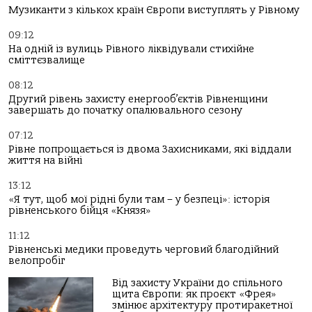
Музиканти з кількох країн Європи виступлять у Рівному
09:12
На одній із вулиць Рівного ліквідували стихійне
сміттєзвалище
08:12
Другий рівень захисту енергооб’єктів Рівненщини
завершать до початку опалювального сезону
07:12
Рівне попрощається із двома Захисниками, які віддали
життя на війні
13:12
«Я тут, щоб мої рідні були там – у безпеці»: історія
рівненського бійця «Князя»
11:12
Рівненські медики проведуть черговий благодійний
велопробіг
Від захисту України до спільного
щита Європи: як проєкт «Фрея»
змінює архітектуру протиракетної