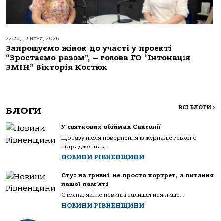
22:26, 1 Липня, 2026
Запрошуємо жінок до участі у проєкті
“Зростаємо разом”, – голова ГО “Інтонація
ЗМІН” Вікторія Костюк
ВСІ БЛОГИ
>
БЛОГИ
У святкових обіймах Саксонії
Щоразу після повернення із журналістського
відрядження я...
НОВИНИ РІВНЕНЩИНИ
Стус на гривні: не просто портрет, а питання
нашої пам’яті
Є імена, які не повинні залишатися лише...
НОВИНИ РІВНЕНЩИНИ