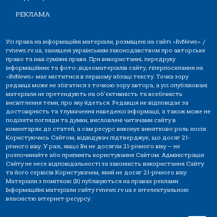
РЕКЛАМА
Усі права на інформаційні матеріали, розміщені на сайті «RvNews» /
rvnews.rv.ua, захищені українським законодавством про авторське
право та інші суміжні права. При використанні, передруку
інформаційних та фото-,відеоматеріалів сайту, гіперпосилання на
«RvNews» має міститися в першому абзаці тексту. Точка зору
редакції може не збігатися з точкою зору автора, а усі опубліковані
матеріали не претендують на об'єктивність та всебічність
висвітлення теми, про яку йдеться. Редакція не відповідає за
достовірність та тлумачення наведеної інформації, а також може не
поділяти погляди та думки, висловлені читачами сайту в
коментарях до статей, а сам ресурс виконує винятково роль носія.
Користуючись Сайтом, відвідувач підтверджує, що досяг 21-
річного віку. У разі, якщо Ви не досягли 21-річного віку — не
розпочинайте або припиніть користування Сайтом. Адміністрація
Сайту не несе відповідальності за законність використання Сайту
та його сервісів Користувачем, який не досяг 21-річного віку.
Матеріали з поміткою (R) публікуються на правах реклами.
Інформаційні матеріали сайту rvnews.rv.ua є інтелектуальною
власністю інтернет-ресурсу.