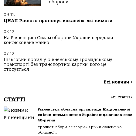
оборони
09:12
ЦНАП Рівного пропонує вакансію: які вимоги
08:12
На Рівненщині Силам оборони України передали
конфісковане майно
07:12
Пільговий проїзд у рівненському громадському
транспорті без транспортної картки: кого це
стосується
Всі новини
>
ВСІ СТАТТІ
>
СТАТТІ
Рівненська обласна організації Національної
спілки письменників України відзначила своє
40-річчя
Урочисті збори із нагоди 40-річчя Рівненської
обласної...