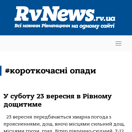
#короткочасні опади
У суботу 23 вересня в Рівному
дощитиме
23 вересня передбачається хмарна погода з
проясненнями, дощ, вночі місцями сильний дощ,
місцями грози, град. Вітер південно-східний, 7-12