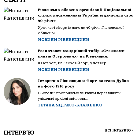
Рівненська обласна організації Національної
спілки письменників України відзначила своє
40-річчя
Урочисті збори із нагоди 40-річчя Рівненської
обласної...
НОВИНИ РІВНЕНЩИНИ
Розпочався мандрівний табір «Стежками
князів Острозьких» на Рівненщині
В Острозі, на Замковій горі, у четвер...
НОВИНИ РІВНЕНЩИНИ
Історична Рівненщина: Форт-застава Дубно
на фото 1916 року
Сьогодні пропонуємо читачам переглянути
унікальні архівні світлини...
ТЕТЯНА ЯЦЕЧКО-БЛАЖЕНКО
ВСІ ІНТЕРВ'Ю
>
ІНТЕРВ'Ю