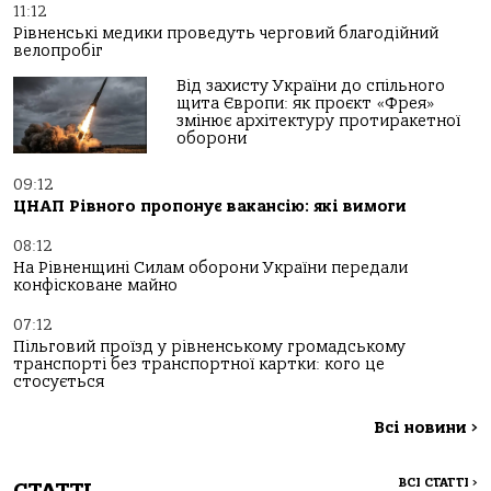
11:12
Рівненські медики проведуть черговий благодійний
велопробіг
Від захисту України до спільного
щита Європи: як проєкт «Фрея»
змінює архітектуру протиракетної
оборони
09:12
ЦНАП Рівного пропонує вакансію: які вимоги
08:12
На Рівненщині Силам оборони України передали
конфісковане майно
07:12
Пільговий проїзд у рівненському громадському
транспорті без транспортної картки: кого це
стосується
Всі новини
>
ВСІ СТАТТІ
>
СТАТТІ