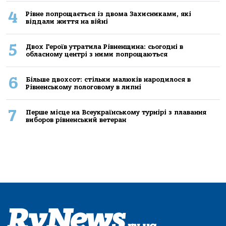
4
Рівне попрощається із двома Захисниками, які
віддали життя на війні
5
Двох Героїв утратила Рівненщина: сьогодні в
обласному центрі з ними попрощаються
6
Більше двохсот: стільки малюків народилося в
Рівненському пологовому в липні
7
Перше місце на Всеукраїнському турнірі з плавання
виборов рівненський ветеран