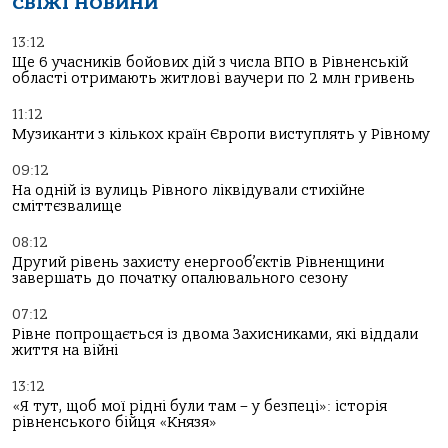
СВІЖІ НОВИНИ
13:12
Ще 6 учасників бойових дій з числа ВПО в Рівненській
області отримають житлові ваучери по 2 млн гривень
11:12
Музиканти з кількох країн Європи виступлять у Рівному
09:12
На одній із вулиць Рівного ліквідували стихійне
сміттєзвалище
08:12
Другий рівень захисту енергооб’єктів Рівненщини
завершать до початку опалювального сезону
07:12
Рівне попрощається із двома Захисниками, які віддали
життя на війні
13:12
«Я тут, щоб мої рідні були там – у безпеці»: історія
рівненського бійця «Князя»