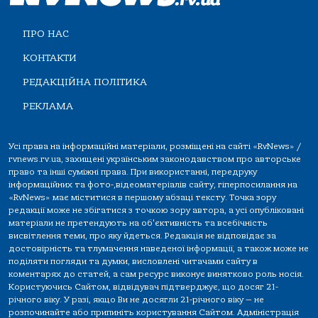
ПРО НАС
КОНТАКТИ
РЕДАКЦІЙНА ПОЛІТИКА
РЕКЛАМА
Усі права на інформаційні матеріали, розміщені на сайті «RvNews» /
rvnews.rv.ua, захищені українським законодавством про авторське
право та інші суміжні права. При використанні, передруку
інформаційних та фото-,відеоматеріалів сайту, гіперпосилання на
«RvNews» має міститися в першому абзаці тексту. Точка зору
редакції може не збігатися з точкою зору автора, а усі опубліковані
матеріали не претендують на об'єктивність та всебічність
висвітлення теми, про яку йдеться. Редакція не відповідає за
достовірність та тлумачення наведеної інформації, а також може не
поділяти погляди та думки, висловлені читачами сайту в
коментарях до статей, а сам ресурс виконує винятково роль носія.
Користуючись Сайтом, відвідувач підтверджує, що досяг 21-
річного віку. У разі, якщо Ви не досягли 21-річного віку — не
розпочинайте або припиніть користування Сайтом. Адміністрація