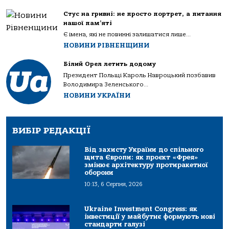
Стус на гривні: не просто портрет, а питання
нашої пам’яті
Є імена, які не повинні залишатися лише...
НОВИНИ РІВНЕНЩИНИ
Білий Орел летить додому
Президент Польщі Кароль Навроцький позбавив
Володимира Зеленського...
НОВИНИ УКРАЇНИ
ВИБІР РЕДАКЦІЇ
Від захисту України до спільного
щита Європи: як проєкт «Фрея»
змінює архітектуру протиракетної
оборони
10:13, 6 Серпня, 2026
Ukraine Investment Congress: як
інвестиції у майбутнє формують нові
стандарти галузі