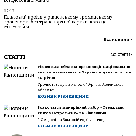
конфісковане майно
07:12
Пільговий проїзд у рівненському громадському
транспорті без транспортної картки: кого це
стосується
Всі новини
>
ВСІ СТАТТІ
>
СТАТТІ
Рівненська обласна організації Національної
спілки письменників України відзначила своє
40-річчя
Урочисті збори із нагоди 40-річчя Рівненської
обласної...
НОВИНИ РІВНЕНЩИНИ
Розпочався мандрівний табір «Стежками
князів Острозьких» на Рівненщині
В Острозі, на Замковій горі, у четвер...
НОВИНИ РІВНЕНЩИНИ