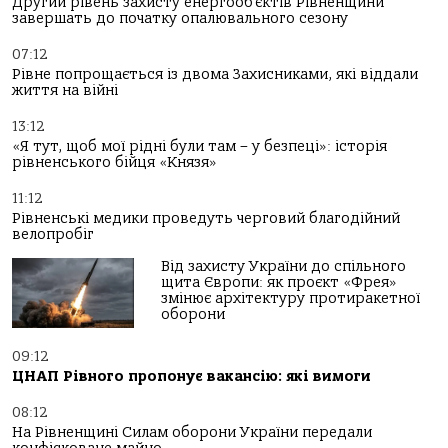
Другий рівень захисту енергооб’єктів Рівненщини
завершать до початку опалювального сезону
07:12
Рівне попрощається із двома Захисниками, які віддали
життя на війні
13:12
«Я тут, щоб мої рідні були там – у безпеці»: історія
рівненського бійця «Князя»
11:12
Рівненські медики проведуть черговий благодійний
велопробіг
Від захисту України до спільного
щита Європи: як проєкт «Фрея»
змінює архітектуру протиракетної
оборони
09:12
ЦНАП Рівного пропонує вакансію: які вимоги
08:12
На Рівненщині Силам оборони України передали