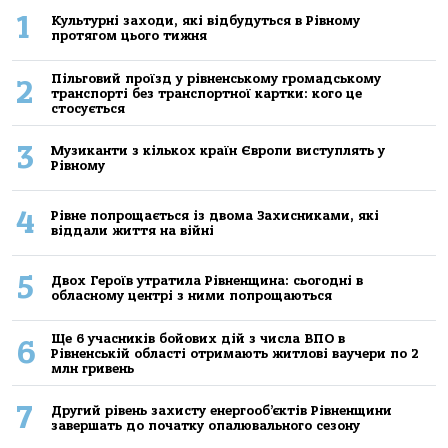
1
Культурні заходи, які відбудуться в Рівному
протягом цього тижня
Пільговий проїзд у рівненському громадському
2
транспорті без транспортної картки: кого це
стосується
3
Музиканти з кількох країн Європи виступлять у
Рівному
4
Рівне попрощається із двома Захисниками, які
віддали життя на війні
5
Двох Героїв утратила Рівненщина: сьогодні в
обласному центрі з ними попрощаються
Ще 6 учасників бойових дій з числа ВПО в
6
Рівненській області отримають житлові ваучери по 2
млн гривень
7
Другий рівень захисту енергооб’єктів Рівненщини
завершать до початку опалювального сезону