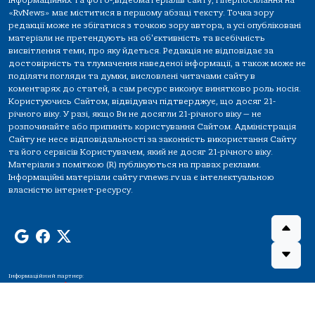
інформаційних та фото-,відеоматеріалів сайту, гіперпосилання на
«RvNews» має міститися в першому абзаці тексту. Точка зору
редакції може не збігатися з точкою зору автора, а усі опубліковані
матеріали не претендують на об'єктивність та всебічність
висвітлення теми, про яку йдеться. Редакція не відповідає за
достовірність та тлумачення наведеної інформації, а також може не
поділяти погляди та думки, висловлені читачами сайту в
коментарях до статей, а сам ресурс виконує винятково роль носія.
Користуючись Сайтом, відвідувач підтверджує, що досяг 21-
річного віку. У разі, якщо Ви не досягли 21-річного віку — не
розпочинайте або припиніть користування Сайтом. Адміністрація
Сайту не несе відповідальності за законність використання Сайту
та його сервісів Користувачем, який не досяг 21-річного віку.
Матеріали з поміткою (R) публікуються на правах реклами.
Інформаційні матеріали сайту rvnews.rv.ua є інтелектуальною
власністю інтернет-ресурсу.
Інформаційний партнер: