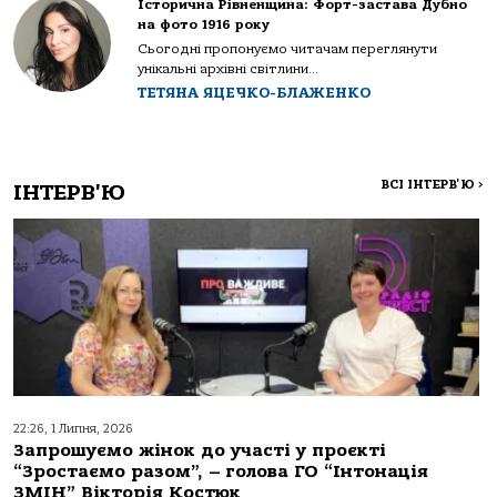
Історична Рівненщина: Форт-застава Дубно
на фото 1916 року
Сьогодні пропонуємо читачам переглянути
унікальні архівні світлини...
ТЕТЯНА ЯЦЕЧКО-БЛАЖЕНКО
ВСІ ІНТЕРВ'Ю
>
ІНТЕРВ'Ю
22:26, 1 Липня, 2026
Запрошуємо жінок до участі у проєкті
“Зростаємо разом”, – голова ГО “Інтонація
ЗМІН” Вікторія Костюк