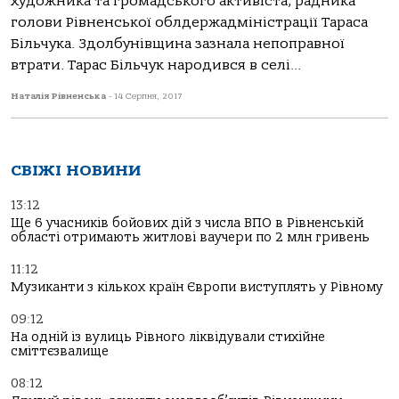
художника та громадського активіста, радника
голови Рівненської облдержадміністрації Тараса
Більчука. Здолбунівщина зазнала непоправної
втрати. Тарас Більчук народився в селі...
Наталія Рівненська
-
14 Серпня, 2017
СВІЖІ НОВИНИ
13:12
Ще 6 учасників бойових дій з числа ВПО в Рівненській
області отримають житлові ваучери по 2 млн гривень
11:12
Музиканти з кількох країн Європи виступлять у Рівному
09:12
На одній із вулиць Рівного ліквідували стихійне
сміттєзвалище
08:12