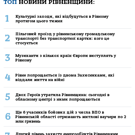
ТОП
НОВИНИ РІВНЕНЩИНИ:
1
Культурні заходи, які відбудуться в Рівному
протягом цього тижня
Пільговий проїзд у рівненському громадському
2
транспорті без транспортної картки: кого це
стосується
3
Музиканти з кількох країн Європи виступлять у
Рівному
4
Рівне попрощається із двома Захисниками, які
віддали життя на війні
5
Двох Героїв утратила Рівненщина: сьогодні в
обласному центрі з ними попрощаються
Ще 6 учасників бойових дій з числа ВПО в
6
Рівненській області отримають житлові ваучери по 2
млн гривень
Другий рівень захисту енергооб’єктів Рівненщини