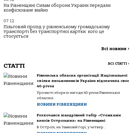
На Рівненщині Силам оборони України передали
конфісковане майно
07:12
Пільговий проїзд у рівненському громадському
транспорті без транспортної картки: кого це
стосується
Всі новини
>
ВСІ СТАТТІ
>
СТАТТІ
Рівненська обласна організації Національної
спілки письменників України відзначила своє
40-річчя
Урочисті збори із нагоди 40-річчя Рівненської
обласної...
НОВИНИ РІВНЕНЩИНИ
Розпочався мандрівний табір «Стежками
князів Острозьких» на Рівненщині
В Острозі, на Замковій горі, у четвер...