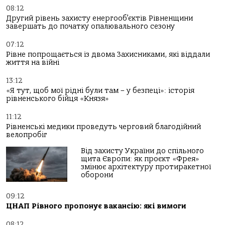
08:12
Другий рівень захисту енергооб’єктів Рівненщини
завершать до початку опалювального сезону
07:12
Рівне попрощається із двома Захисниками, які віддали
життя на війні
13:12
«Я тут, щоб мої рідні були там – у безпеці»: історія
рівненського бійця «Князя»
11:12
Рівненські медики проведуть черговий благодійний
велопробіг
Від захисту України до спільного
щита Європи: як проєкт «Фрея»
змінює архітектуру протиракетної
оборони
09:12
ЦНАП Рівного пропонує вакансію: які вимоги
08:12