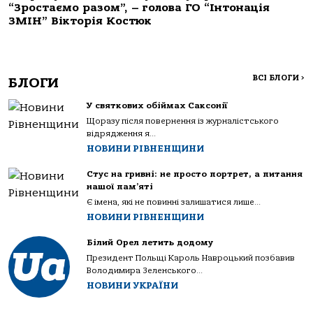
“Зростаємо разом”, – голова ГО “Інтонація
ЗМІН” Вікторія Костюк
ВСІ БЛОГИ
>
БЛОГИ
У святкових обіймах Саксонії
Щоразу після повернення із журналістського
відрядження я...
НОВИНИ РІВНЕНЩИНИ
Стус на гривні: не просто портрет, а питання
нашої пам’яті
Є імена, які не повинні залишатися лише...
НОВИНИ РІВНЕНЩИНИ
Білий Орел летить додому
Президент Польщі Кароль Навроцький позбавив
Володимира Зеленського...
НОВИНИ УКРАЇНИ