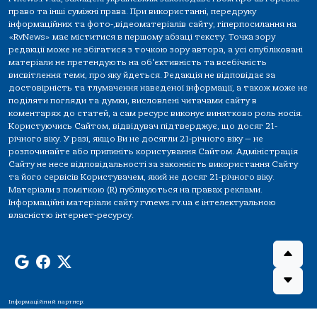
право та інші суміжні права. При використанні, передруку
інформаційних та фото-,відеоматеріалів сайту, гіперпосилання на
«RvNews» має міститися в першому абзаці тексту. Точка зору
редакції може не збігатися з точкою зору автора, а усі опубліковані
матеріали не претендують на об'єктивність та всебічність
висвітлення теми, про яку йдеться. Редакція не відповідає за
достовірність та тлумачення наведеної інформації, а також може не
поділяти погляди та думки, висловлені читачами сайту в
коментарях до статей, а сам ресурс виконує винятково роль носія.
Користуючись Сайтом, відвідувач підтверджує, що досяг 21-
річного віку. У разі, якщо Ви не досягли 21-річного віку — не
розпочинайте або припиніть користування Сайтом. Адміністрація
Сайту не несе відповідальності за законність використання Сайту
та його сервісів Користувачем, який не досяг 21-річного віку.
Матеріали з поміткою (R) публікуються на правах реклами.
Інформаційні матеріали сайту rvnews.rv.ua є інтелектуальною
власністю інтернет-ресурсу.
Інформаційний партнер: