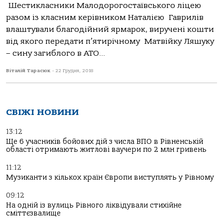
Шестикласники Малодорогостаївського ліцею
разом із класним керівником Наталією Гаврилів
влаштували благодійний ярмарок, виручені кошти
від якого передати п’ятирічному Матвійку Ляшуку
– сину загиблого в АТО...
Віталій Тарасюк
-
22 Грудня, 2018
СВІЖІ НОВИНИ
13:12
Ще 6 учасників бойових дій з числа ВПО в Рівненській
області отримають житлові ваучери по 2 млн гривень
11:12
Музиканти з кількох країн Європи виступлять у Рівному
09:12
На одній із вулиць Рівного ліквідували стихійне
сміттєзвалище