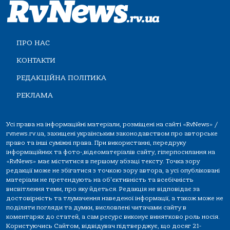
ПРО НАС
КОНТАКТИ
РЕДАКЦІЙНА ПОЛІТИКА
РЕКЛАМА
Усі права на інформаційні матеріали, розміщені на сайті «RvNews» /
rvnews.rv.ua, захищені українським законодавством про авторське
право та інші суміжні права. При використанні, передруку
інформаційних та фото-,відеоматеріалів сайту, гіперпосилання на
«RvNews» має міститися в першому абзаці тексту. Точка зору
редакції може не збігатися з точкою зору автора, а усі опубліковані
матеріали не претендують на об'єктивність та всебічність
висвітлення теми, про яку йдеться. Редакція не відповідає за
достовірність та тлумачення наведеної інформації, а також може не
поділяти погляди та думки, висловлені читачами сайту в
коментарях до статей, а сам ресурс виконує винятково роль носія.
Користуючись Сайтом, відвідувач підтверджує, що досяг 21-