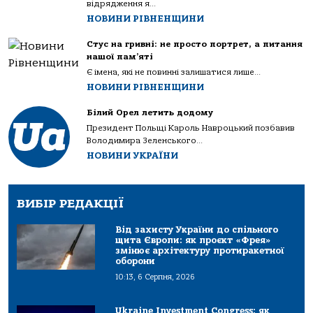
відрядження я...
НОВИНИ РІВНЕНЩИНИ
Стус на гривні: не просто портрет, а питання
нашої пам’яті
Є імена, які не повинні залишатися лише...
НОВИНИ РІВНЕНЩИНИ
Білий Орел летить додому
Президент Польщі Кароль Навроцький позбавив
Володимира Зеленського...
НОВИНИ УКРАЇНИ
ВИБІР РЕДАКЦІЇ
Від захисту України до спільного
щита Європи: як проєкт «Фрея»
змінює архітектуру протиракетної
оборони
10:13, 6 Серпня, 2026
Ukraine Investment Congress: як