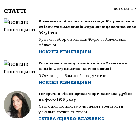
ВСІ СТАТТІ
>
СТАТТІ
Рівненська обласна організації Національної
спілки письменників України відзначила своє
40-річчя
Урочисті збори із нагоди 40-річчя Рівненської
обласної...
НОВИНИ РІВНЕНЩИНИ
Розпочався мандрівний табір «Стежками
князів Острозьких» на Рівненщині
В Острозі, на Замковій горі, у четвер...
НОВИНИ РІВНЕНЩИНИ
Історична Рівненщина: Форт-застава Дубно
на фото 1916 року
Сьогодні пропонуємо читачам переглянути
унікальні архівні світлини...
ТЕТЯНА ЯЦЕЧКО-БЛАЖЕНКО