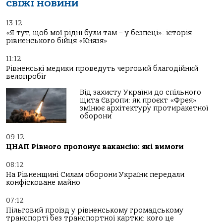
СВІЖІ НОВИНИ
13:12
«Я тут, щоб мої рідні були там – у безпеці»: історія
рівненського бійця «Князя»
11:12
Рівненські медики проведуть черговий благодійний
велопробіг
Від захисту України до спільного
щита Європи: як проєкт «Фрея»
змінює архітектуру протиракетної
оборони
09:12
ЦНАП Рівного пропонує вакансію: які вимоги
08:12
На Рівненщині Силам оборони України передали
конфісковане майно
07:12
Пільговий проїзд у рівненському громадському
транспорті без транспортної картки: кого це