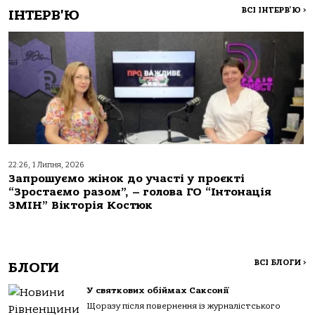
ВСІ ІНТЕРВ'Ю
>
ІНТЕРВ'Ю
22:26, 1 Липня, 2026
Запрошуємо жінок до участі у проєкті
“Зростаємо разом”, – голова ГО “Інтонація
ЗМІН” Вікторія Костюк
ВСІ БЛОГИ
>
БЛОГИ
У святкових обіймах Саксонії
Щоразу після повернення із журналістського