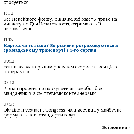
стосується
13:12
Без Пенсійного фонду: рівняни, які мають право на
виплату до Дня Незалежності, отримають її
автоматично
11:12
Картка чи готівка? Як рівняни розраховуються в
громадському транспорті з 1-го серпня
09:12
«єКнига»: як 18-річним рівнянам скористатися цією
програмою
08:12
Рівнян просять не паркувати автомобілі біля
майданчиків із сміттєвими контейнерами
07:33
Ukraine Investment Congress: як інвестиції у майбутнє
формують нові стандарти галузі
Всі новини
>