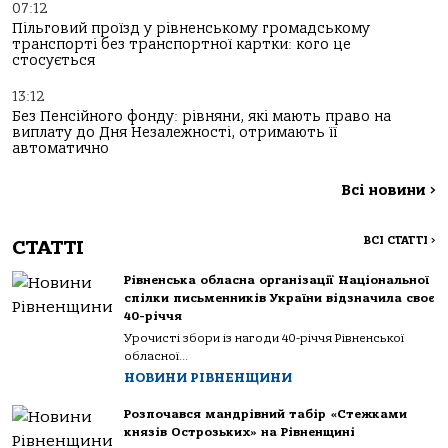
07:12
Пільговий проїзд у рівненському громадському
транспорті без транспортної картки: кого це
стосується
13:12
Без Пенсійного фонду: рівняни, які мають право на
виплату до Дня Незалежності, отримають її
автоматично
Всі новини
>
ВСІ СТАТТІ
>
СТАТТІ
Рівненська обласна організації Національної
спілки письменників України відзначила своє
40-річчя
Урочисті збори із нагоди 40-річчя Рівненської
обласної...
НОВИНИ РІВНЕНЩИНИ
Розпочався мандрівний табір «Стежками
князів Острозьких» на Рівненщині