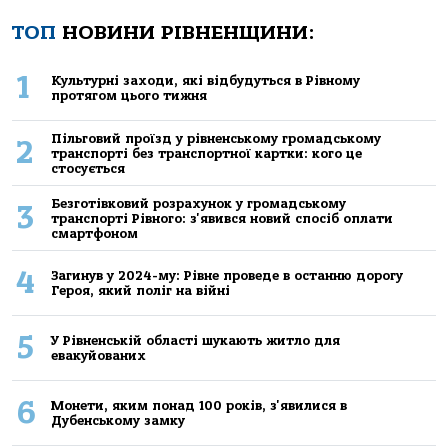
ТОП
НОВИНИ РІВНЕНЩИНИ:
1
Культурні заходи, які відбудуться в Рівному
протягом цього тижня
Пільговий проїзд у рівненському громадському
2
транспорті без транспортної картки: кого це
стосується
Безготівковий розрахунок у громадському
3
транспорті Рівного: з'явився новий спосіб оплати
смартфоном
4
Загинув у 2024-му: Рівне проведе в останню дорогу
Героя, який поліг на війні
5
У Рівненській області шукають житло для
евакуйованих
6
Монети, яким понад 100 років, з'явилися в
Дубенському замку