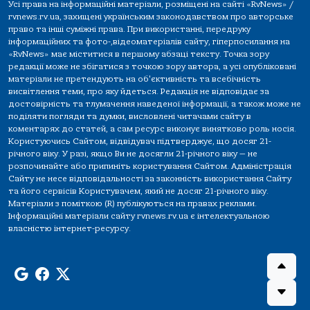
Усі права на інформаційні матеріали, розміщені на сайті «RvNews» /
rvnews.rv.ua, захищені українським законодавством про авторське
право та інші суміжні права. При використанні, передруку
інформаційних та фото-,відеоматеріалів сайту, гіперпосилання на
«RvNews» має міститися в першому абзаці тексту. Точка зору
редакції може не збігатися з точкою зору автора, а усі опубліковані
матеріали не претендують на об'єктивність та всебічність
висвітлення теми, про яку йдеться. Редакція не відповідає за
достовірність та тлумачення наведеної інформації, а також може не
поділяти погляди та думки, висловлені читачами сайту в
коментарях до статей, а сам ресурс виконує винятково роль носія.
Користуючись Сайтом, відвідувач підтверджує, що досяг 21-
річного віку. У разі, якщо Ви не досягли 21-річного віку — не
розпочинайте або припиніть користування Сайтом. Адміністрація
Сайту не несе відповідальності за законність використання Сайту
та його сервісів Користувачем, який не досяг 21-річного віку.
Матеріали з поміткою (R) публікуються на правах реклами.
Інформаційні матеріали сайту rvnews.rv.ua є інтелектуальною
власністю інтернет-ресурсу.