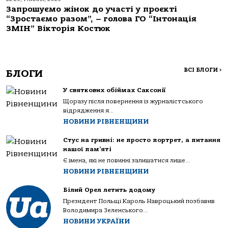
Запрошуємо жінок до участі у проєкті
“Зростаємо разом”, – голова ГО “Інтонація
ЗМІН” Вікторія Костюк
ВСІ БЛОГИ
>
БЛОГИ
У святкових обіймах Саксонії
Щоразу після повернення із журналістського
відрядження я...
НОВИНИ РІВНЕНЩИНИ
Стус на гривні: не просто портрет, а питання
нашої пам’яті
Є імена, які не повинні залишатися лише...
НОВИНИ РІВНЕНЩИНИ
Білий Орел летить додому
Президент Польщі Кароль Навроцький позбавив
Володимира Зеленського...
НОВИНИ УКРАЇНИ