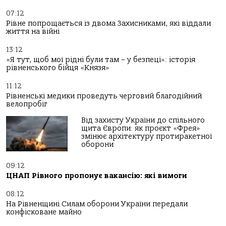
07:12
Рівне попрощається із двома Захисниками, які віддали
життя на війні
13:12
«Я тут, щоб мої рідні були там – у безпеці»: історія
рівненського бійця «Князя»
11:12
Рівненські медики проведуть черговий благодійний
велопробіг
Від захисту України до спільного
щита Європи: як проєкт «Фрея»
змінює архітектуру протиракетної
оборони
09:12
ЦНАП Рівного пропонує вакансію: які вимоги
08:12
На Рівненщині Силам оборони України передали
конфісковане майно