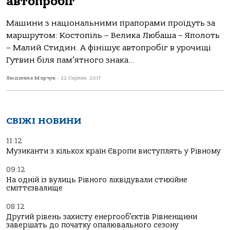
автопробіг
Машини з національними прапорами проїдуть за
маршрутом: Костопіль – Велика Любаша – Яполоть
– Малий Стидин. А фінішує автопробіг в урочищі
Гутвин біля пам’ятного знака...
Людмила Марчук
-
22 Серпня, 2017
СВІЖІ НОВИНИ
11:12
Музиканти з кількох країн Європи виступлять у Рівному
09:12
На одній із вулиць Рівного ліквідували стихійне
сміттєзвалище
08:12
Другий рівень захисту енергооб’єктів Рівненщини
завершать до початку опалювального сезону