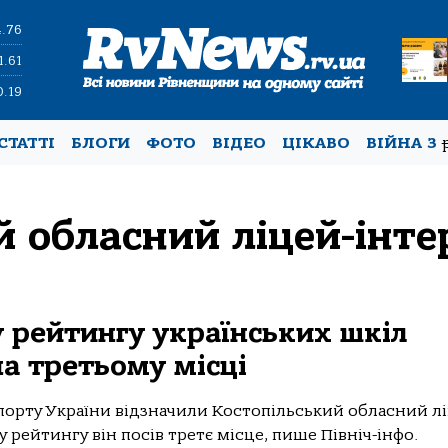
4.76
1.61
0.19
СТАТТІ
БЛОГИ
ФОТО
ВІДЕО
ЦІКАВО
ВІЙНА З
й обласний ліцей-інте
у рейтингу українських шкіл
а третьому місці
порту України відзначили Костопільський обласний лі
у рейтингу він посів третє місце, пише Північ-інфо.