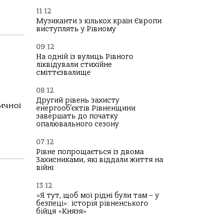
11:12
Музиканти з кількох країн Європи
виступлять у Рівному
09:12
На одній із вулиць Рівного
ліквідували стихійне
сміттєзвалище
08:12
Другий рівень захисту
зичної
енергооб’єктів Рівненщини
завершать до початку
опалювального сезону
07:12
Рівне попрощається із двома
Захисниками, які віддали життя на
війні
13:12
«Я тут, щоб мої рідні були там – у
безпеці»: історія рівненського
бійця «Князя»