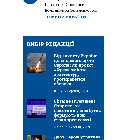
Навроцький позбавив
Володимира Зеленського...
НОВИНИ УКРАЇНИ
ВИБІР РЕДАКЦІЇ
Від захисту України
до спільного щита
Європи: як проєкт
«Фрея» змінює
архітектуру
протиракетної
оборони
10:13, 6 Серпня, 2026
Ukraine Investment
Congress: як
інвестиції у майбутнє
формують нові
стандарти галузі
07:33, 5 Серпня, 2026
Двох Героїв утратила