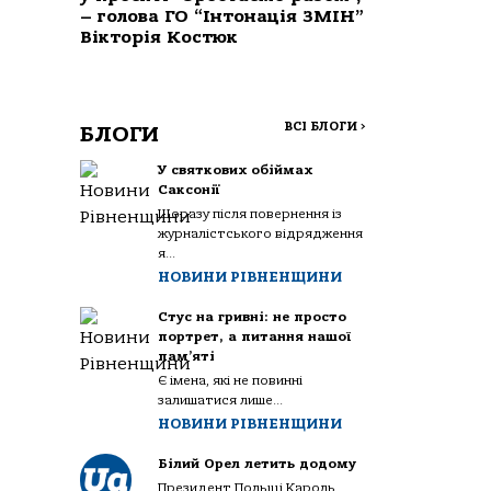
– голова ГО “Інтонація ЗМІН”
Вікторія Костюк
ВСІ БЛОГИ
>
БЛОГИ
У святкових обіймах
Саксонії
Щоразу після повернення із
журналістського відрядження
я...
НОВИНИ РІВНЕНЩИНИ
Стус на гривні: не просто
портрет, а питання нашої
пам’яті
Є імена, які не повинні
залишатися лише...
НОВИНИ РІВНЕНЩИНИ
Білий Орел летить додому
Президент Польщі Кароль