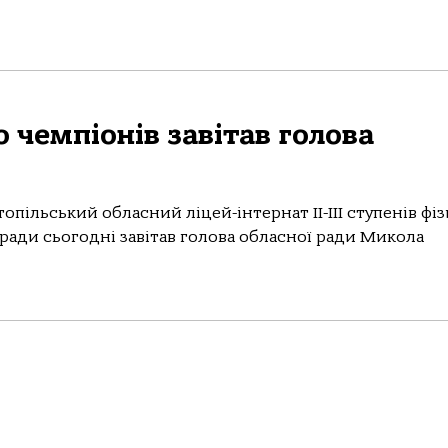
 чемпіонів завітав голова
опільський обласний ліцей-інтернат II-III ступенів фі
 ради сьогодні завітав голова обласної ради Микола