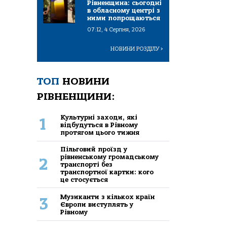
Рівненщина: сьогодні
в обласному центрі з
ними попрощаються
07:12, 4 Серпня, 2026
НОВИНИ РОЗДІЛУ
>
ТОП
НОВИНИ
РІВНЕНЩИНИ:
Культурні заходи, які
1
відбудуться в Рівному
протягом цього тижня
Пільговий проїзд у
рівненському громадському
2
транспорті без
транспортної картки: кого
це стосується
Музиканти з кількох країн
3
Європи виступлять у
Рівному