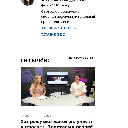
Форт-застава Дубно на
фото 1916 року
Сьогодні пропонуємо
читачам переглянути унікальні
архівні світлини...
ТЕТЯНА ЯЦЕЧКО-
БЛАЖЕНКО
ВСІ ІНТЕРВ'Ю
>
ІНТЕРВ'Ю
22:26, 1 Липня, 2026
Запрошуємо жінок до участі
у проєкті “Зростаємо разом”,