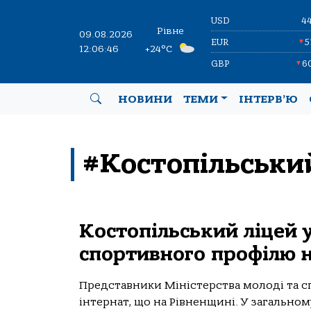
USD
4
Рівне
09.08.2026
EUR
5
▼
12:06:46
+24°C
GBP
6
▼
НОВИНИ
ТЕМИ
ІНТЕРВ’Ю
#Костопільськи
Костопільський ліцей 
спортивного профілю н
Представники Міністерства молоді та с
інтернат, що на Рівненщині. У загальном