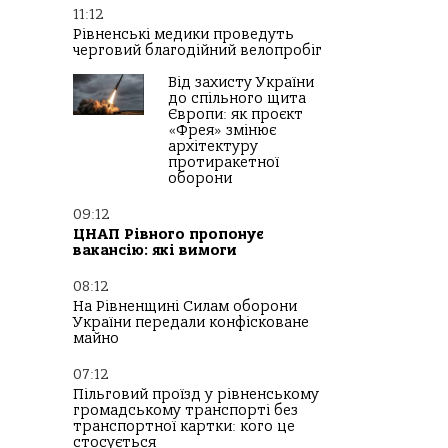
11:12
Рівненські медики проведуть
черговий благодійний велопробіг
Від захисту України
до спільного щита
Європи: як проєкт
«Фрея» змінює
архітектуру
протиракетної
оборони
09:12
ЦНАП Рівного пропонує
вакансію: які вимоги
08:12
На Рівненщині Силам оборони
України передали конфісковане
майно
07:12
Пільговий проїзд у рівненському
громадському транспорті без
транспортної картки: кого це
стосується