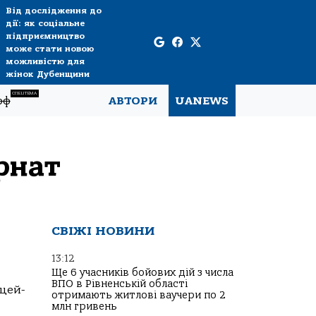
Від дослідження до
дії: як соціальне
підприємництво
може стати новою
можливістю для
жінок Дубенщини
СПЕЦТЕМА
рф
АВТОРИ
UANEWS
рнат
СВІЖІ НОВИНИ
13:12
Ще 6 учасників бойових дій з числа
ВПО в Рівненській області
цей-
отримають житлові ваучери по 2
млн гривень