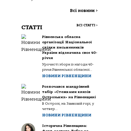
Всі новини
>
ВСІ СТАТТІ
>
СТАТТІ
Рівненська обласна
організації Національної
спілки письменників
України відзначила своє 40-
річчя
Урочисті збори із нагоди 40-
річчя Рівненської обласної...
НОВИНИ РІВНЕНЩИНИ
Розпочався мандрівний
табір «Стежками князів
Острозьких» на Рівненщині
В Острозі, на Замковій горі, у
четвер...
НОВИНИ РІВНЕНЩИНИ
Історична Рівненщина: