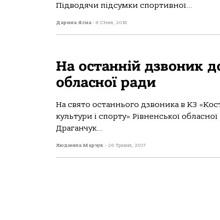
Підводячи підсумки спортивної...
Дарина Ясна
-
8 Січня, 2018
На останній дзвоник до
обласної ради
На свято останнього дзвоника в КЗ «Кост
культури і спорту» Рівненської обласної
Драганчук...
Людмила Марчук
-
26 Травня, 2017