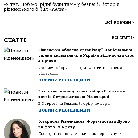
«Я тут, щоб мої рідні були там – у безпеці»: історія
рівненського бійця «Князя»
Всі новини
>
ВСІ СТАТТІ
>
СТАТТІ
Рівненська обласна організації Національної
спілки письменників України відзначила своє
40-річчя
Урочисті збори із нагоди 40-річчя Рівненської
обласної...
НОВИНИ РІВНЕНЩИНИ
Розпочався мандрівний табір «Стежками
князів Острозьких» на Рівненщині
В Острозі, на Замковій горі, у четвер...
НОВИНИ РІВНЕНЩИНИ
Історична Рівненщина: Форт-застава Дубно
на фото 1916 року
Сьогодні пропонуємо читачам переглянути