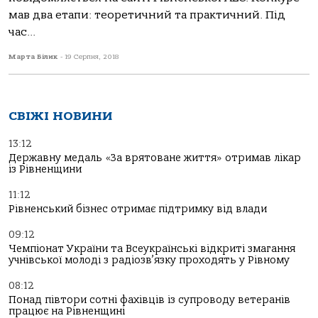
мав два етапи: теоретичний та практичний. Під
час...
Марта Білик
-
19 Серпня, 2018
СВІЖІ НОВИНИ
13:12
Державну медаль «За врятоване життя» отримав лікар
із Рівненщини
11:12
Рівненський бізнес отримає підтримку від влади
09:12
Чемпіонат України та Всеукраїнські відкриті змагання
учнівської молоді з радіозв’язку проходять у Рівному
08:12
Понад півтори сотні фахівців із супроводу ветеранів
працює на Рівненщині