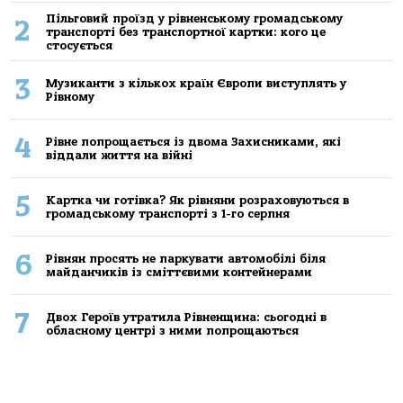
Пільговий проїзд у рівненському громадському
2
транспорті без транспортної картки: кого це
стосується
3
Музиканти з кількох країн Європи виступлять у
Рівному
4
Рівне попрощається із двома Захисниками, які
віддали життя на війні
5
Картка чи готівка? Як рівняни розраховуються в
громадському транспорті з 1-го серпня
6
Рівнян просять не паркувати автомобілі біля
майданчиків із сміттєвими контейнерами
7
Двох Героїв утратила Рівненщина: сьогодні в
обласному центрі з ними попрощаються