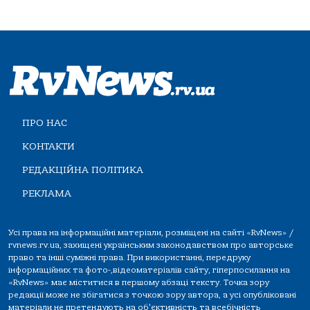
ПРО НАС
КОНТАКТИ
РЕДАКЦІЙНА ПОЛІТИКА
РЕКЛАМА
Усі права на інформаційні матеріали, розміщені на сайті «RvNews» /
rvnews.rv.ua, захищені українським законодавством про авторське
право та інші суміжні права. При використанні, передруку
інформаційних та фото-,відеоматеріалів сайту, гіперпосилання на
«RvNews» має міститися в першому абзаці тексту. Точка зору
редакції може не збігатися з точкою зору автора, а усі опубліковані
матеріали не претендують на об'єктивність та всебічність