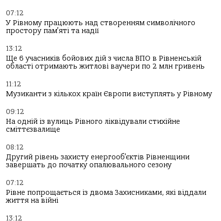
07:12
У Рівному працюють над створенням символічного
простору пам’яті та надії
13:12
Ще 6 учасників бойових дій з числа ВПО в Рівненській
області отримають житлові ваучери по 2 млн гривень
11:12
Музиканти з кількох країн Європи виступлять у Рівному
09:12
На одній із вулиць Рівного ліквідували стихійне
сміттєзвалище
08:12
Другий рівень захисту енергооб’єктів Рівненщини
завершать до початку опалювального сезону
07:12
Рівне попрощається із двома Захисниками, які віддали
життя на війні
13:12