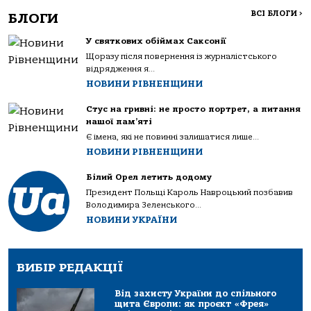
ВСІ БЛОГИ
>
БЛОГИ
У святкових обіймах Саксонії
Щоразу після повернення із журналістського
відрядження я...
НОВИНИ РІВНЕНЩИНИ
Стус на гривні: не просто портрет, а питання
нашої пам’яті
Є імена, які не повинні залишатися лише...
НОВИНИ РІВНЕНЩИНИ
Білий Орел летить додому
Президент Польщі Кароль Навроцький позбавив
Володимира Зеленського...
НОВИНИ УКРАЇНИ
ВИБІР РЕДАКЦІЇ
Від захисту України до спільного
щита Європи: як проєкт «Фрея»