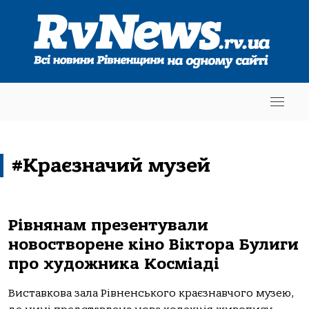
#Краєзначий музей
Рівнянам презентували
новостворене кіно Віктора Булиги
про художника Косміаді
Виставкова зала Рівненського краєзнавчого музею,