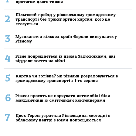
протягом цього тижня
Пільговий проїзд у рівненському громадському
2
транспорті без транспортної картки: кого це
стосується
3
Музиканти з кількох країн Європи виступлять у
Рівному
4
Рівне попрощається із двома Захисниками, які
віддали життя на війні
5
Картка чи готівка? Як рівняни розраховуються в
громадському транспорті з 1-го серпня
6
Рівнян просять не паркувати автомобілі біля
майданчиків із сміттєвими контейнерами
7
Двох Героїв утратила Рівненщина: сьогодні в
обласному центрі з ними попрощаються