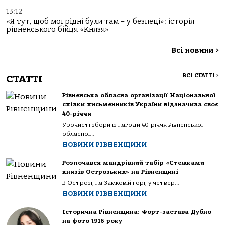
13:12
«Я тут, щоб мої рідні були там – у безпеці»: історія
рівненського бійця «Князя»
Всі новини
>
ВСІ СТАТТІ
>
СТАТТІ
Рівненська обласна організації Національної
спілки письменників України відзначила своє
40-річчя
Урочисті збори із нагоди 40-річчя Рівненської
обласної...
НОВИНИ РІВНЕНЩИНИ
Розпочався мандрівний табір «Стежками
князів Острозьких» на Рівненщині
В Острозі, на Замковій горі, у четвер...
НОВИНИ РІВНЕНЩИНИ
Історична Рівненщина: Форт-застава Дубно
на фото 1916 року