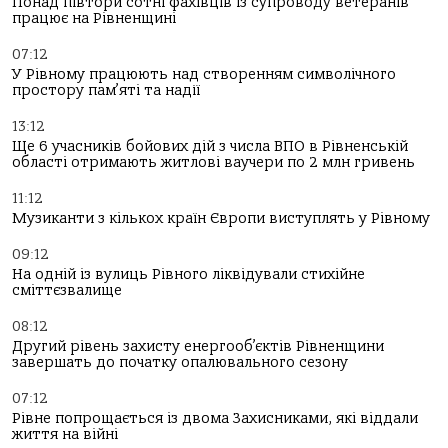
Понад півтори сотні фахівців із супроводу ветеранів
працює на Рівненщині
07:12
У Рівному працюють над створенням символічного
простору пам’яті та надії
13:12
Ще 6 учасників бойових дій з числа ВПО в Рівненській
області отримають житлові ваучери по 2 млн гривень
11:12
Музиканти з кількох країн Європи виступлять у Рівному
09:12
На одній із вулиць Рівного ліквідували стихійне
сміттєзвалище
08:12
Другий рівень захисту енергооб’єктів Рівненщини
завершать до початку опалювального сезону
07:12
Рівне попрощається із двома Захисниками, які віддали
життя на війні