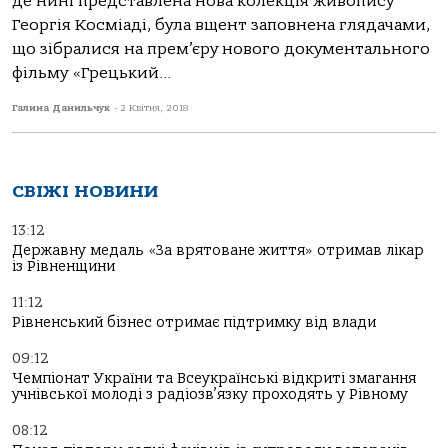
де нині представлена нова колекція живопису
Георгія Косміаді, була вщент заповнена глядачами,
що зібралися на прем’єру нового документального
фільму «Грецький...
Галина Данильчук
-
2 Квітня, 2018
СВІЖІ НОВИНИ
13:12
Державну медаль «За врятоване життя» отримав лікар
із Рівненщини
11:12
Рівненський бізнес отримає підтримку від влади
09:12
Чемпіонат України та Всеукраїнські відкриті змагання
учнівської молоді з радіозв’язку проходять у Рівному
08:12