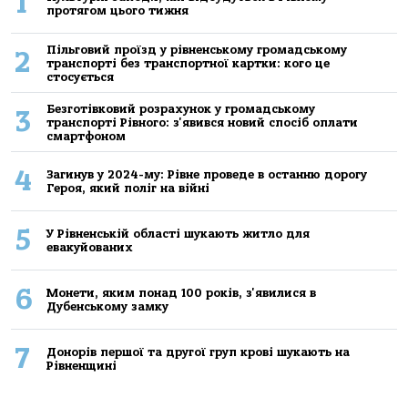
1
протягом цього тижня
Пільговий проїзд у рівненському громадському
2
транспорті без транспортної картки: кого це
стосується
Безготівковий розрахунок у громадському
3
транспорті Рівного: з'явився новий спосіб оплати
смартфоном
4
Загинув у 2024-му: Рівне проведе в останню дорогу
Героя, який поліг на війні
5
У Рівненській області шукають житло для
евакуйованих
6
Монети, яким понад 100 років, з'явилися в
Дубенському замку
7
Донорів першої та другої груп крові шукають на
Рівненщині