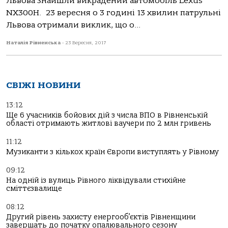
Львова знайшли викрадений автомобіль Lexus
NX300H. 23 вересня о 3 годині 13 хвилин патрульні
Львова отримали виклик, що о...
Наталія Рівненська
-
23 Вересня, 2017
СВІЖІ НОВИНИ
13:12
Ще 6 учасників бойових дій з числа ВПО в Рівненській
області отримають житлові ваучери по 2 млн гривень
11:12
Музиканти з кількох країн Європи виступлять у Рівному
09:12
На одній із вулиць Рівного ліквідували стихійне
сміттєзвалище
08:12
Другий рівень захисту енергооб’єктів Рівненщини
завершать до початку опалювального сезону