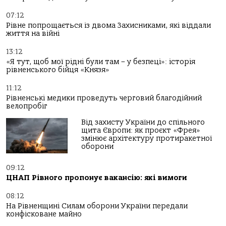
07:12
Рівне попрощається із двома Захисниками, які віддали
життя на війні
13:12
«Я тут, щоб мої рідні були там – у безпеці»: історія
рівненського бійця «Князя»
11:12
Рівненські медики проведуть черговий благодійний
велопробіг
Від захисту України до спільного
щита Європи: як проєкт «Фрея»
змінює архітектуру протиракетної
оборони
09:12
ЦНАП Рівного пропонує вакансію: які вимоги
08:12
На Рівненщині Силам оборони України передали
конфісковане майно