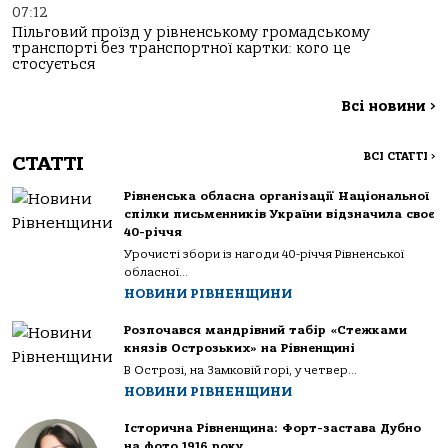
07:12
Пільговий проїзд у рівненському громадському
транспорті без транспортної картки: кого це
стосується
Всі новини
>
ВСІ СТАТТІ
>
СТАТТІ
Рівненська обласна організації Національної
спілки письменників України відзначила своє
40-річчя
Урочисті збори із нагоди 40-річчя Рівненської
обласної...
НОВИНИ РІВНЕНЩИНИ
Розпочався мандрівний табір «Стежками
князів Острозьких» на Рівненщині
В Острозі, на Замковій горі, у четвер...
НОВИНИ РІВНЕНЩИНИ
Історична Рівненщина: Форт-застава Дубно
на фото 1916 року