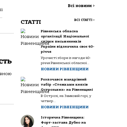
Всі новини
>
ії
.
ВСІ СТАТТІ
>
СТАТТІ
Рівненська обласна
організації Національної
спілки письменників
України відзначила своє 40-
річчя
Урочисті збори із нагоди 40-
сть
річчя Рівненської обласної...
НОВИНИ РІВНЕНЩИНИ
овною
Розпочався мандрівний
табір «Стежками князів
Острозьких» на Рівненщині
В Острозі, на Замковій горі, у
четвер...
НОВИНИ РІВНЕНЩИНИ
Історична Рівненщина:
Форт-застава Дубно на