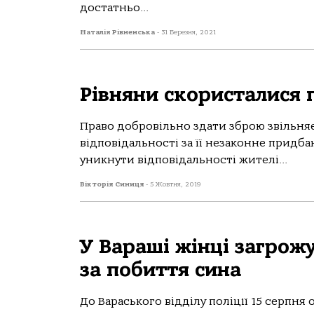
достатньо...
Наталія Рівненська
-
31 Березня, 2021
Рівняни скористалися 
Право добровільно здати зброю звільня
відповідальності за її незаконне придба
уникнути відповідальності жителі...
Вікторія Синиця
-
5 Жовтня, 2019
У Вараші жінці загрож
за побиття сина
До Вараського відділу поліції 15 серпн