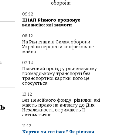
оборони
09:12
ЦНАП Рівного пропонує
вакансію: які вимоги
08:12
На Рівненщині Силам оборони
України передали конфісковане
майно
а
07:12
Пільговий проїзд у рівненському
громадському транспорті без
транспортної картки: кого це
стосується
13:12
Без Пенсійного фонду: рівняни, які
ть
мають право на виплату до Дня
Незалежності, отримають її
автоматично
11:12
Картка чи готівка? Як рівняни