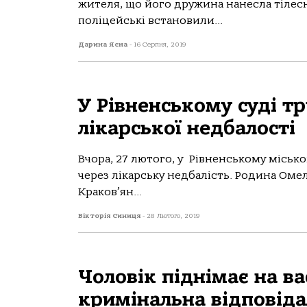
жителя, що його дружина нанесла тілес
поліцейські встановили...
Дарина Ясна
-
16 Серпня, 2019
У Рівненському суді т
лікарської недбалості
Вчора, 27 лютого, у Рівненському місько
через лікарську недбалість. Родина Омел
Краков’ян...
Вікторія Синиця
-
28 Лютого, 2019
Чоловік піднімає на ва
кримінальна відповіда