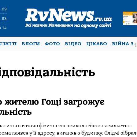
4.69
1.63
0.24
СТАТТІ
БЛОГИ
ФОТО
ВІДЕО
ЦІКАВО
ВІЙНА З
ідповідальність
о жителю Гощі загрожує
льність
матично вчиняв фізичне та психологічне насильство
а лаявся у її адресу, виганяв з будинку. Слідчі зібра