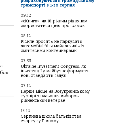
розраховуються в громадському
транспорті з 1-го серпня
09:12
«єКнига»: як 18-річним рівнянам
скористатися цією програмою
08:12
Рівнян просять не паркувати
автомобілі біля майданчиків із
сміттєвими контейнерами
07:33
ла
Ukraine Investment Congress: як
інвестиції у майбутнє формують
юбов
нові стандарти галузі
07:12
Перше місце на Всеукраїнському
турнірі з плавання виборов
рівненський ветеран
13:12
Серпнева школа батьківства
стартує у Рівному