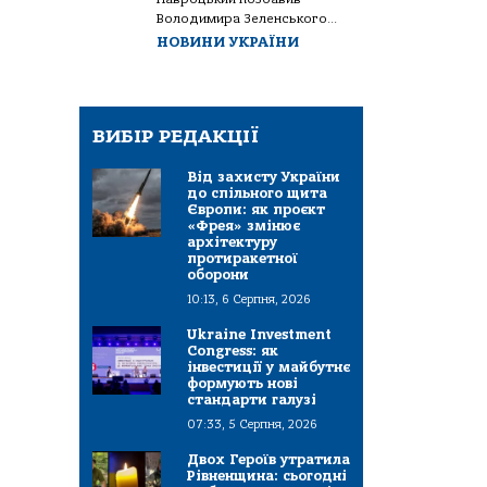
Володимира Зеленського...
НОВИНИ УКРАЇНИ
ВИБІР РЕДАКЦІЇ
Від захисту України
до спільного щита
Європи: як проєкт
«Фрея» змінює
архітектуру
протиракетної
оборони
10:13, 6 Серпня, 2026
Ukraine Investment
Congress: як
інвестиції у майбутнє
формують нові
стандарти галузі
07:33, 5 Серпня, 2026
Двох Героїв утратила
Рівненщина: сьогодні