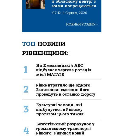
в обласному центрі з
ними попрощаються
07:12, 4 Серпня, 2026
НОВИНИ РОЗДІЛУ
>
ТОП
НОВИНИ
РІВНЕНЩИНИ:
На Хмельницькій АЕС
1
відбулася чергова ротація
місії МАГАТЕ
Рівне втратило ще одного
2
Захисника: сьогодні його
проведуть в останню дорогу
Культурні заходи, які
3
відбудуться в Рівному
протягом цього тижня
Безготівковий розрахунок у
4
громадському транспорті
Рівного: з'явився новий