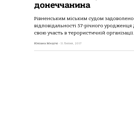
донеччанина
Рівненським міським судом задоволено 
відповідальності 57-річного уродженця
свою участь в терористичній організації. 
Юліана Медічі
-
11 Липня, 2017