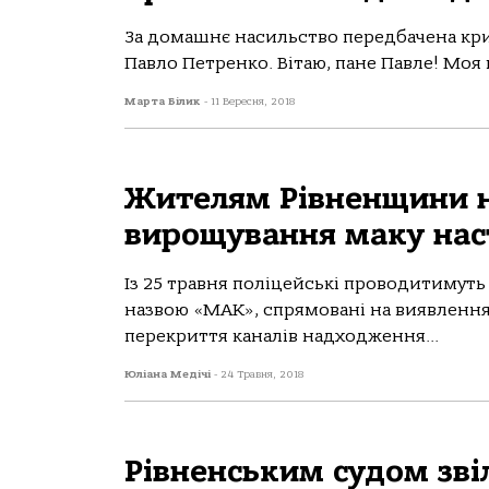
За домашнє насильство передбачена кри
Павло Петренко. Вітаю, пане Павле! Моя к
Марта Білик
-
11 Вересня, 2018
Жителям Рівненщини н
вирощування маку наст
Із 25 травня поліцейські проводитимут
назвою «МАК», спрямовані на виявлення 
перекриття каналів надходження...
Юліана Медічі
-
24 Травня, 2018
Рівненським судом зві