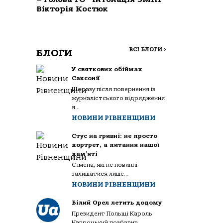
Вікторія Костюк
ВСІ БЛОГИ
>
БЛОГИ
У святкових обіймах
Саксонії
Щоразу після повернення із
журналістського відрядження
я...
НОВИНИ РІВНЕНЩИНИ
Стус на гривні: не просто
портрет, а питання нашої
пам’яті
Є імена, які не повинні
залишатися лише...
НОВИНИ РІВНЕНЩИНИ
Білий Орел летить додому
Президент Польщі Кароль
Навроцький позбавив