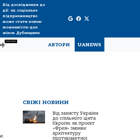
Від дослідження до
дії: як соціальне
підприємництво
може стати новою
можливістю для
жінок Дубенщини
СПЕЦТЕМА
рф
АВТОРИ
UANEWS
СВІЖІ НОВИНИ
Від захисту України
до спільного щита
Європи: як проєкт
«Фрея» змінює
архітектуру
ли
протиракетної