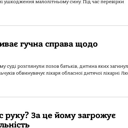
ні ушкодження малолітньому сину. Під час перевірки
риває гучна справа щодо
му суді розглянули позов батьків, дитина яких загину
ьчуків обвинувачує лікаря обласної дитячої лікарні Л
с руку? За це йому загрожує
льність