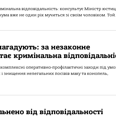
мінальна відповідальність: консультує Міністр юстиц
ума вже не один рік мучиться зі своїм чоловіком. Той..
агадують: за незаконне
ає кримінальна відповідальні
ь комплексні оперативно-профілактичні заходи під ум
і знищення нелегальних посівів маку та конопель,
льнено від відповідальності