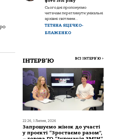
фото 1916 року
Сьогодні пропонуємо
читачам переглянути унікальні
архівні світлини...
ТЕТЯНА ЯЦЕЧКО-
про
БЛАЖЕНКО
ВСІ ІНТЕРВ'Ю
>
ІНТЕРВ'Ю
22:26, 1 Липня, 2026
Запрошуємо жінок до участі
у проєкті “Зростаємо разом”,
– голова ГО “Інтонація ЗМІН”