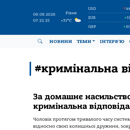
USD
4
▼
Рівне
06.08.2026
EUR
5
▲
07:22:25
+31°C
GBP
6
▲
НОВИНИ
ТЕМИ
ІНТЕРВ’Ю
#кримінальна в
За домашнє насильств
кримінальна відповіда
Чоловік протягом тривалого часу систе
відносно своєї колишньої дружини, зокрем