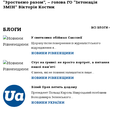
“Зростаємо разом”, – голова ГО “Інтонація
ЗМІН” Вікторія Костюк
ВСІ БЛОГИ
>
БЛОГИ
У святкових обіймах Саксонії
Щоразу після повернення із журналістського
відрядження я...
НОВИНИ РІВНЕНЩИНИ
Стус на гривні: не просто портрет, а питання
нашої пам’яті
Є імена, які не повинні залишатися лише...
НОВИНИ РІВНЕНЩИНИ
Білий Орел летить додому
Президент Польщі Кароль Навроцький позбавив
Володимира Зеленського...
НОВИНИ УКРАЇНИ