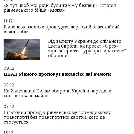
«Я тут, щоб мої рідні були там – у безпеці»: історія
рівненського бійця «Князя»
11:12
Рівненські медики проведуть черговий благодійний
велопробіг
Від захисту України до спільного
щита Європи: як проєкт «Фрея»
змінює архітектуру протиракетної
оборони
09:12
ЦНАП Рівного пропонує вакансію: які вимоги
08:12
На Рівненщині Силам оборони України передали
конфісковане майно
07:12
Пільговий проїзд у рівненському громадському
транспорті без транспортної картки: кого це
стосується
13:12