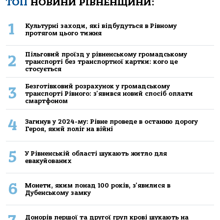
ТОП
НОВИНИ РІВНЕНЩИНИ:
1
Культурні заходи, які відбудуться в Рівному
протягом цього тижня
Пільговий проїзд у рівненському громадському
2
транспорті без транспортної картки: кого це
стосується
Безготівковий розрахунок у громадському
3
транспорті Рівного: з'явився новий спосіб оплати
смартфоном
4
Загинув у 2024-му: Рівне проведе в останню дорогу
Героя, який поліг на війні
5
У Рівненській області шукають житло для
евакуйованих
6
Монети, яким понад 100 років, з'явилися в
Дубенському замку
Донорів першої та другої груп крові шукають на