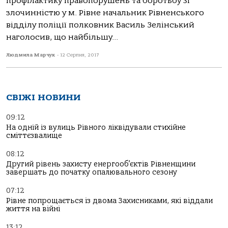
профілактику правопорушень та боротьбу зі
злочинністю у м. Рівне начальник Рівненського
відділу поліції полковник Василь Зелінський
наголосив, що найбільшу...
Людмила Марчук
-
12 Серпня, 2017
СВІЖІ НОВИНИ
09:12
На одній із вулиць Рівного ліквідували стихійне
сміттєзвалище
08:12
Другий рівень захисту енергооб’єктів Рівненщини
завершать до початку опалювального сезону
07:12
Рівне попрощається із двома Захисниками, які віддали
життя на війні
13:12