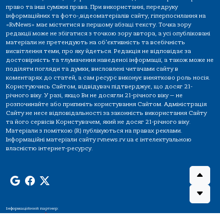
право та інші суміжні права. При використанні, передруку
інформаційних та фото-,відеоматеріалів сайту, гіперпосилання на
«RvNews» має міститися в першому абзаці тексту. Точка зору
редакції може не збігатися з точкою зору автора, а усі опубліковані
матеріали не претендують на об'єктивність та всебічність
висвітлення теми, про яку йдеться. Редакція не відповідає за
достовірність та тлумачення наведеної інформації, а також може не
поділяти погляди та думки, висловлені читачами сайту в
коментарях до статей, а сам ресурс виконує винятково роль носія.
Користуючись Сайтом, відвідувач підтверджує, що досяг 21-
річного віку. У разі, якщо Ви не досягли 21-річного віку — не
розпочинайте або припиніть користування Сайтом. Адміністрація
Сайту не несе відповідальності за законність використання Сайту
та його сервісів Користувачем, який не досяг 21-річного віку.
Матеріали з поміткою (R) публікуються на правах реклами.
Інформаційні матеріали сайту rvnews.rv.ua є інтелектуальною
власністю інтернет-ресурсу.
Інформаційний партнер: