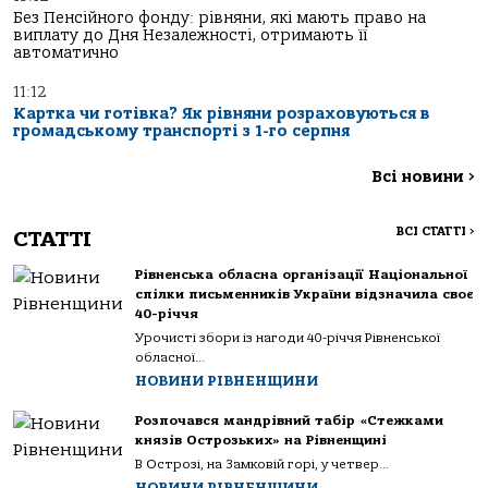
Без Пенсійного фонду: рівняни, які мають право на
виплату до Дня Незалежності, отримають її
автоматично
11:12
Картка чи готівка? Як рівняни розраховуються в
громадському транспорті з 1-го серпня
Всі новини
>
ВСІ СТАТТІ
>
СТАТТІ
Рівненська обласна організації Національної
спілки письменників України відзначила своє
40-річчя
Урочисті збори із нагоди 40-річчя Рівненської
обласної...
НОВИНИ РІВНЕНЩИНИ
Розпочався мандрівний табір «Стежками
князів Острозьких» на Рівненщині
В Острозі, на Замковій горі, у четвер...
НОВИНИ РІВНЕНЩИНИ