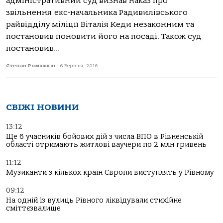
адміністративний суд визнав наказ про
звільнення екс-начальника Радивилівського
райвідділу міліції Віталія Кеди незаконним та
постановив поновити його на посаді. Також суд
постановив...
Степан Ромашкін
-
6 Вересня, 2016
СВІЖІ НОВИНИ
13:12
Ще 6 учасників бойових дій з числа ВПО в Рівненській
області отримають житлові ваучери по 2 млн гривень
11:12
Музиканти з кількох країн Європи виступлять у Рівному
09:12
На одній із вулиць Рівного ліквідували стихійне
сміттєзвалище