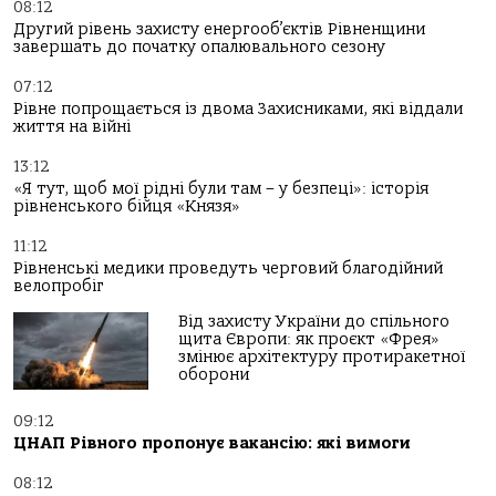
08:12
Другий рівень захисту енергооб’єктів Рівненщини
завершать до початку опалювального сезону
07:12
Рівне попрощається із двома Захисниками, які віддали
життя на війні
13:12
«Я тут, щоб мої рідні були там – у безпеці»: історія
рівненського бійця «Князя»
11:12
Рівненські медики проведуть черговий благодійний
велопробіг
Від захисту України до спільного
щита Європи: як проєкт «Фрея»
змінює архітектуру протиракетної
оборони
09:12
ЦНАП Рівного пропонує вакансію: які вимоги
08:12