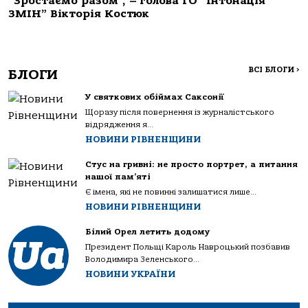
“Зростаємо разом”, – голова ГО “Інтонація
ЗМІН” Вікторія Костюк
ВСІ БЛОГИ
>
БЛОГИ
У святкових обіймах Саксонії
Щоразу після повернення із журналістського
відрядження я...
НОВИНИ РІВНЕНЩИНИ
Стус на гривні: не просто портрет, а питання
нашої пам’яті
Є імена, які не повинні залишатися лише...
НОВИНИ РІВНЕНЩИНИ
Білий Орел летить додому
Президент Польщі Кароль Навроцький позбавив
Володимира Зеленського...
НОВИНИ УКРАЇНИ