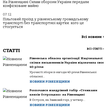
На Рівненщині Силам оборони України передали
конфісковане майно
07:12
Пільговий проїзд у рівненському громадському
транспорті без транспортної картки: кого це
стосується
Всі новини
>
ВСІ СТАТТІ
>
СТАТТІ
Рівненська обласна організації Національної
спілки письменників України відзначила своє
40-річчя
Урочисті збори із нагоди 40-річчя Рівненської
обласної...
НОВИНИ РІВНЕНЩИНИ
Розпочався мандрівний табір «Стежками
князів Острозьких» на Рівненщині
В Острозі, на Замковій горі, у четвер...
НОВИНИ РІВНЕНЩИНИ