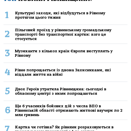
1
Культурні заходи, які відбудуться в Рівному
протягом цього тижня
Пільговий проїзд у рівненському громадському
2
транспорті без транспортної картки: кого це
стосується
3
Музиканти з кількох країн Європи виступлять у
Рівному
4
Рівне попрощається із двома Захисниками, які
віддали життя на війні
5
Двох Героїв утратила Рівненщина: сьогодні в
обласному центрі з ними попрощаються
Ще 6 учасників бойових дій з числа ВПО в
6
Рівненській області отримають житлові ваучери по 2
млн гривень
7
Картка чи готівка? Як рівняни розраховуються в