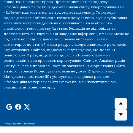
право та інші суміжні права. При використанні, передруку
інформаційних та фото-,відеоматеріалів сайту, гіперпосилання на
«RvNews» має міститися в першому абзаці тексту. Точка зору
редакції може не збігатися з точкою зору автора, а усі опубліковані
матеріали не претендують на об'єктивність та всебічність
висвітлення теми, про яку йдеться. Редакція не відповідає за
достовірність та тлумачення наведеної інформації, а також може не
поділяти погляди та думки, висловлені читачами сайту в
коментарях до статей, а сам ресурс виконує винятково роль носія.
Користуючись Сайтом, відвідувач підтверджує, що досяг 21-
річного віку. У разі, якщо Ви не досягли 21-річного віку — не
розпочинайте або припиніть користування Сайтом. Адміністрація
Сайту не несе відповідальності за законність використання Сайту
та його сервісів Користувачем, який не досяг 21-річного віку.
Матеріали з поміткою (R) публікуються на правах реклами.
Інформаційні матеріали сайту rvnews.rv.ua є інтелектуальною
власністю інтернет-ресурсу.
Інформаційний партнер: