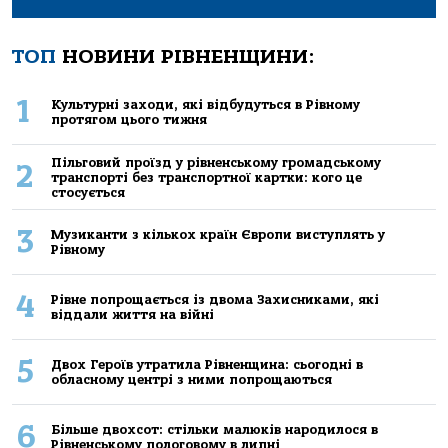
ТОП
НОВИНИ РІВНЕНЩИНИ:
1
Культурні заходи, які відбудуться в Рівному
протягом цього тижня
Пільговий проїзд у рівненському громадському
2
транспорті без транспортної картки: кого це
стосується
3
Музиканти з кількох країн Європи виступлять у
Рівному
4
Рівне попрощається із двома Захисниками, які
віддали життя на війні
5
Двох Героїв утратила Рівненщина: сьогодні в
обласному центрі з ними попрощаються
6
Більше двохсот: стільки малюків народилося в
Рівненському пологовому в липні