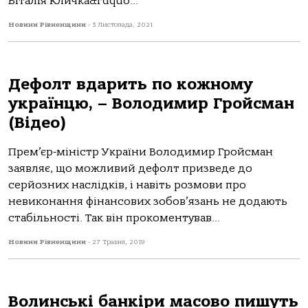
Віталія Кличка&rdquo...
Новини Рівненщини
-
3 Листопада, 2021
Дефолт вдарить по кожному
українцю, – Володимир Гройсман
(Відео)
Прем’єр-міністр України Володимир Гройсман
заявляє, що можливий дефолт призведе до
серйозних наслідків, і навіть розмови про
невиконання фінансових зобов’язань не додають
стабільності. Так він прокоментував...
Новини Рівненщини
-
27 Травня, 2019
Волинські банкіри масово пишуть