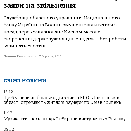
заяви на звільнення
Службовці обласного управління Національного
банку України на Волині змушені звільнятися з
посад через заплановане Києвом масове
скорочення держслужбовців. А відтак – без роботи
залишаться сотні...
Новини Рівненщини
-
7 Вересня, 2015
СВІЖІ НОВИНИ
13:12
Ще 6 учасників бойових дій з числа ВПО в Рівненській
області отримають житлові ваучери по 2 млн гривень
11:12
Музиканти з кількох країн Європи виступлять у Рівному
09:12