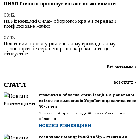
ЦНАП Рівного пропонує вакансію: які вимоги
08:12
На Рівненщині Силам оборони України передали
конфісковане майно
07:12
Пільговий проїзд у рівненському громадському
транспорті без транспортної картки: кого це
стосується
Всі новини
>
ВСІ СТАТТІ
>
СТАТТІ
Рівненська обласна організації Національної
спілки письменників України відзначила своє
40-річчя
Урочисті збори із нагоди 40-річчя Рівненської
обласної...
НОВИНИ РІВНЕНЩИНИ
Розпочався мандрівний табір «Стежками