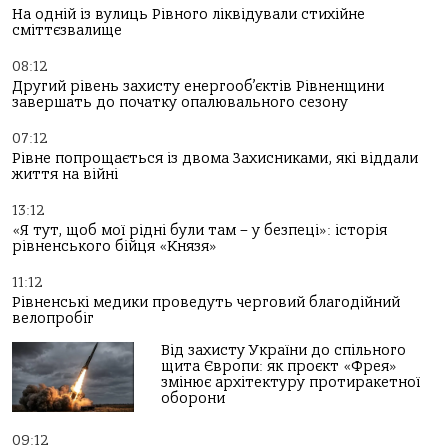
На одній із вулиць Рівного ліквідували стихійне
сміттєзвалище
08:12
Другий рівень захисту енергооб’єктів Рівненщини
завершать до початку опалювального сезону
07:12
Рівне попрощається із двома Захисниками, які віддали
життя на війні
13:12
«Я тут, щоб мої рідні були там – у безпеці»: історія
рівненського бійця «Князя»
11:12
Рівненські медики проведуть черговий благодійний
велопробіг
Від захисту України до спільного
щита Європи: як проєкт «Фрея»
змінює архітектуру протиракетної
оборони
09:12