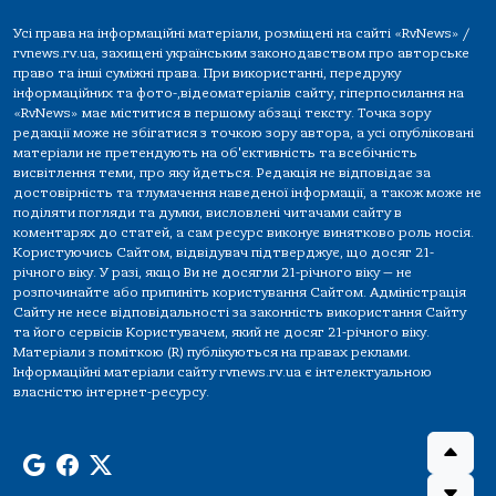
Усі права на інформаційні матеріали, розміщені на сайті «RvNews» /
rvnews.rv.ua, захищені українським законодавством про авторське
право та інші суміжні права. При використанні, передруку
інформаційних та фото-,відеоматеріалів сайту, гіперпосилання на
«RvNews» має міститися в першому абзаці тексту. Точка зору
редакції може не збігатися з точкою зору автора, а усі опубліковані
матеріали не претендують на об'єктивність та всебічність
висвітлення теми, про яку йдеться. Редакція не відповідає за
достовірність та тлумачення наведеної інформації, а також може не
поділяти погляди та думки, висловлені читачами сайту в
коментарях до статей, а сам ресурс виконує винятково роль носія.
Користуючись Сайтом, відвідувач підтверджує, що досяг 21-
річного віку. У разі, якщо Ви не досягли 21-річного віку — не
розпочинайте або припиніть користування Сайтом. Адміністрація
Сайту не несе відповідальності за законність використання Сайту
та його сервісів Користувачем, який не досяг 21-річного віку.
Матеріали з поміткою (R) публікуються на правах реклами.
Інформаційні матеріали сайту rvnews.rv.ua є інтелектуальною
власністю інтернет-ресурсу.