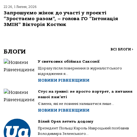
22:26, 1 Липня, 2026
Запрошуємо жінок до участі у проєкті
“Зростаємо разом”, – голова ГО “Інтонація
ЗМІН” Вікторія Костюк
ВСІ БЛОГИ
>
БЛОГИ
У святкових обіймах Саксонії
Щоразу після повернення із журналістського
відрядження я...
НОВИНИ РІВНЕНЩИНИ
Стус на гривні: не просто портрет, а питання
нашої пам’яті
Є імена, які не повинні залишатися лише...
НОВИНИ РІВНЕНЩИНИ
Білий Орел летить додому
Президент Польщі Кароль Навроцький позбавив
Володимира Зеленського...