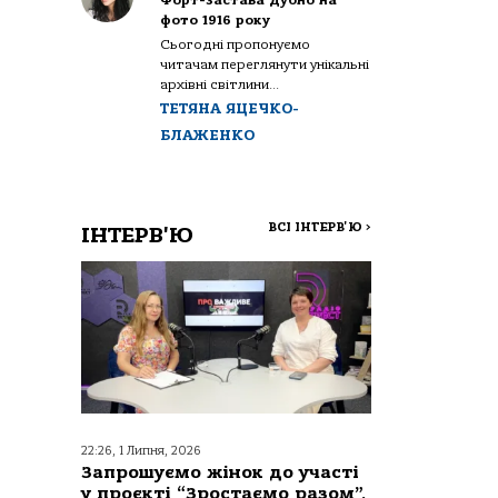
Форт-застава Дубно на
фото 1916 року
Сьогодні пропонуємо
читачам переглянути унікальні
архівні світлини...
ТЕТЯНА ЯЦЕЧКО-
БЛАЖЕНКО
ВСІ ІНТЕРВ'Ю
>
ІНТЕРВ'Ю
22:26, 1 Липня, 2026
Запрошуємо жінок до участі
у проєкті “Зростаємо разом”,