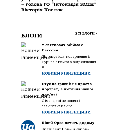
– голова ГО “Інтонація ЗМІН”
Вікторія Костюк
ВСІ БЛОГИ
>
БЛОГИ
У святкових обіймах
Саксонії
Щоразу після повернення із
журналістського відрядження
я...
НОВИНИ РІВНЕНЩИНИ
Стус на гривні: не просто
портрет, а питання нашої
пам’яті
Є імена, які не повинні
залишатися лише...
НОВИНИ РІВНЕНЩИНИ
Білий Орел летить додому
Президент Польщі Кароль