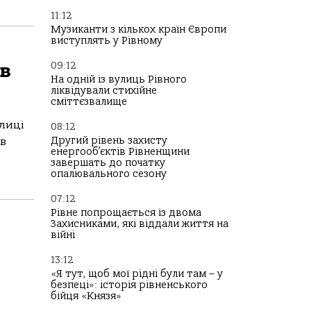
11:12
Музиканти з кількох країн Європи
виступлять у Рівному
ів
09:12
На одній із вулиць Рівного
ліквідували стихійне
сміттєзвалище
улиці
08:12
Другий рівень захисту
ів
енергооб’єктів Рівненщини
завершать до початку
опалювального сезону
07:12
Рівне попрощається із двома
Захисниками, які віддали життя на
війні
13:12
«Я тут, щоб мої рідні були там – у
безпеці»: історія рівненського
бійця «Князя»