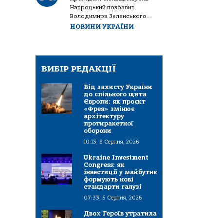
Навроцький позбавив
Володимира Зеленського...
НОВИНИ УКРАЇНИ
ВИБІР РЕДАКЦІЇ
Від захисту України
до спільного щита
Європи: як проєкт
«Фрея» змінює
архітектуру
протиракетної
оборони
10:13, 6 Серпня, 2026
Ukraine Investment
Congress: як
інвестиції у майбутнє
формують нові
стандарти галузі
07:33, 5 Серпня, 2026
Двох Героїв утратила