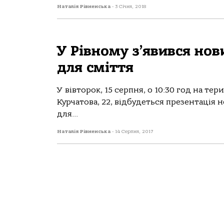
Наталія Рівненська
-
3 Січня, 2018
У Рівному з’явився нов
для сміття
У вівторок, 15 серпня, о 10:30 год на те
Курчатова, 22, відбудеться презентація
для...
Наталія Рівненська
-
14 Серпня, 2017