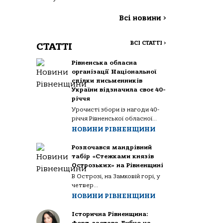
Всі новини
>
ВСІ СТАТТІ
>
СТАТТІ
Рівненська обласна
організації Національної
спілки письменників
України відзначила своє 40-
річчя
Урочисті збори із нагоди 40-
річчя Рівненської обласної...
НОВИНИ РІВНЕНЩИНИ
Розпочався мандрівний
табір «Стежками князів
Острозьких» на Рівненщині
В Острозі, на Замковій горі, у
четвер...
НОВИНИ РІВНЕНЩИНИ
Історична Рівненщина: