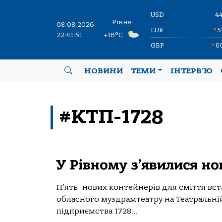
USD
4
Рівне
08.08.2026
EUR
5
▼
22:41:51
+16°C
GBP
6
▼
НОВИНИ
ТЕМИ
ІНТЕРВ’Ю
#КТП-1728
У Рівному з’явилися но
П’ять нових контейнерів для сміття вст
обласного муздрамтеатру на Театральні
підприємства 1728...