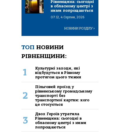
Рівненщина: сьогодні
в обласному центрі з
ними попрощаються
07:12, 4 Серпня, 2026
НОВИНИ РОЗДІЛУ
>
ТОП
НОВИНИ
РІВНЕНЩИНИ:
Культурні заходи, які
1
відбудуться в Рівному
протягом цього тижня
Пільговий проїзд у
рівненському громадському
2
транспорті без
транспортної картки: кого
це стосується
Двох Героїв утратила
3
Рівненщина: сьогодні в
обласному центрі з ними
попрощаються