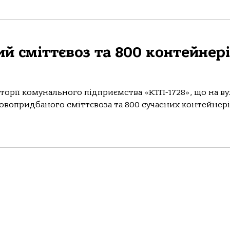
ий сміттєвоз та 800 контейнер
риторії комунального підприємства «КТП-1728», що на в
 новопридбаного сміттєвоза та 800 сучасних контейнер