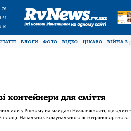
4.76
1.61
0.19
СТАТТІ
БЛОГИ
ФОТО
ВІДЕО
ЦІКАВО
ВІЙНА З
ві контейнери для сміття
ановили у Рівному на майдані Незалежності, ще один –
й площі. Начальник комунального автотранспортного