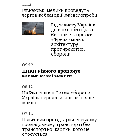
11:12
Рівненські медики проведуть
черговий благодійний велопробіг
Від захисту України
до спільного щита
Європи: як проєкт
«Фрея» змінює
архітектуру
протиракетної
оборони
09:12
ЦНАП Рівного пропонує
вакансію: які вимоги
08:12
На Рівненщині Силам оборони
України передали конфісковане
майно
07:12
Пільговий проїзд у рівненському
громадському транспорті без
транспортної картки: кого це
стосується