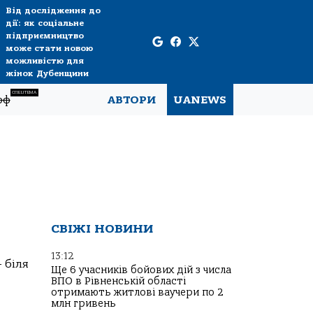
Від дослідження до
дії: як соціальне
підприємництво
може стати новою
можливістю для
жінок Дубенщини
СПЕЦТЕМА
рф
АВТОРИ
UANEWS
СВІЖІ НОВИНИ
13:12
 біля
Ще 6 учасників бойових дій з числа
ВПО в Рівненській області
отримають житлові ваучери по 2
млн гривень