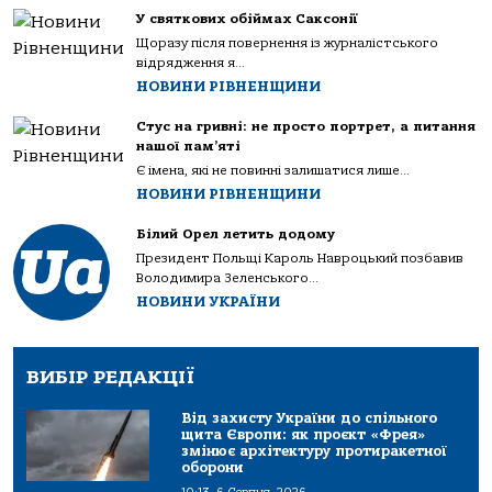
У святкових обіймах Саксонії
Щоразу після повернення із журналістського
відрядження я...
НОВИНИ РІВНЕНЩИНИ
Стус на гривні: не просто портрет, а питання
нашої пам’яті
Є імена, які не повинні залишатися лише...
НОВИНИ РІВНЕНЩИНИ
Білий Орел летить додому
Президент Польщі Кароль Навроцький позбавив
Володимира Зеленського...
НОВИНИ УКРАЇНИ
ВИБІР РЕДАКЦІЇ
Від захисту України до спільного
щита Європи: як проєкт «Фрея»
змінює архітектуру протиракетної
оборони