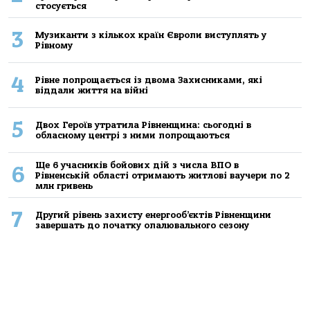
стосується
3
Музиканти з кількох країн Європи виступлять у
Рівному
4
Рівне попрощається із двома Захисниками, які
віддали життя на війні
5
Двох Героїв утратила Рівненщина: сьогодні в
обласному центрі з ними попрощаються
Ще 6 учасників бойових дій з числа ВПО в
6
Рівненській області отримають житлові ваучери по 2
млн гривень
7
Другий рівень захисту енергооб’єктів Рівненщини
завершать до початку опалювального сезону