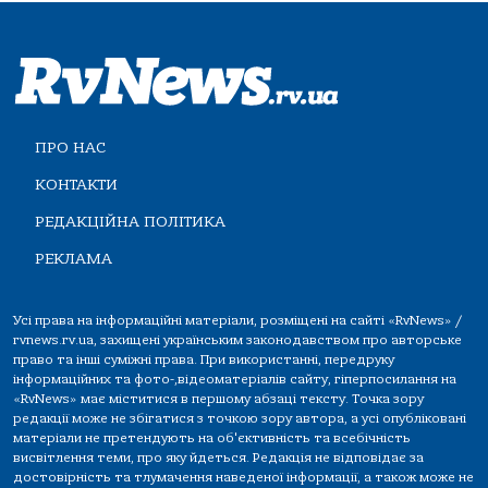
ПРО НАС
КОНТАКТИ
РЕДАКЦІЙНА ПОЛІТИКА
РЕКЛАМА
Усі права на інформаційні матеріали, розміщені на сайті «RvNews» /
rvnews.rv.ua, захищені українським законодавством про авторське
право та інші суміжні права. При використанні, передруку
інформаційних та фото-,відеоматеріалів сайту, гіперпосилання на
«RvNews» має міститися в першому абзаці тексту. Точка зору
редакції може не збігатися з точкою зору автора, а усі опубліковані
матеріали не претендують на об'єктивність та всебічність
висвітлення теми, про яку йдеться. Редакція не відповідає за
достовірність та тлумачення наведеної інформації, а також може не