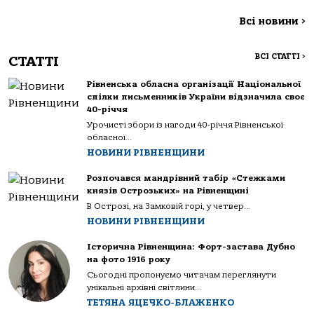
Всі новини
>
ВСІ СТАТТІ
>
СТАТТІ
Рівненська обласна організації Національної
спілки письменників України відзначила своє
40-річчя
Урочисті збори із нагоди 40-річчя Рівненської
обласної...
НОВИНИ РІВНЕНЩИНИ
Розпочався мандрівний табір «Стежками
князів Острозьких» на Рівненщині
В Острозі, на Замковій горі, у четвер...
НОВИНИ РІВНЕНЩИНИ
Історична Рівненщина: Форт-застава Дубно
на фото 1916 року
Сьогодні пропонуємо читачам переглянути
унікальні архівні світлини...
ТЕТЯНА ЯЦЕЧКО-БЛАЖЕНКО