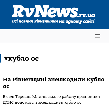
#кубло ос
На Рівненщині знешкодили кубло
ос
В селі Терешів Млинівського району працівники
ДСНС допомогли знешкодити кубло ос...