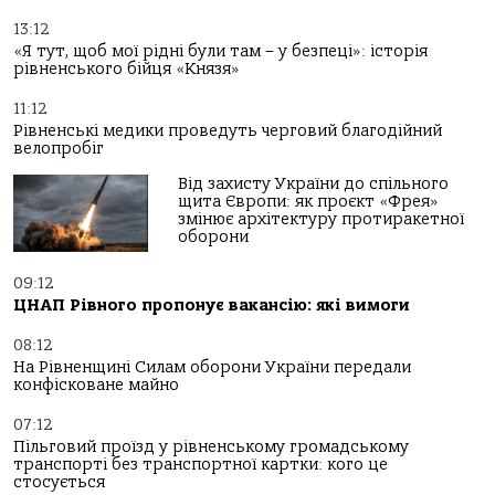
13:12
«Я тут, щоб мої рідні були там – у безпеці»: історія
рівненського бійця «Князя»
11:12
Рівненські медики проведуть черговий благодійний
велопробіг
Від захисту України до спільного
щита Європи: як проєкт «Фрея»
змінює архітектуру протиракетної
оборони
09:12
ЦНАП Рівного пропонує вакансію: які вимоги
08:12
На Рівненщині Силам оборони України передали
конфісковане майно
07:12
Пільговий проїзд у рівненському громадському
транспорті без транспортної картки: кого це
стосується