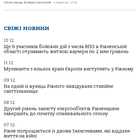
Олександр Войцеховський
-
4 Вересня, 2018
СВІЖІ НОВИНИ
13:12
Ще 6 учасників бойових дій з числа ВПО в Рівненській
області отримають житлові ваучери по 2 млн гривень
11:12
Музиканти з кількох країн Європи виступлять у Рівному
09:12
На одній із вулиць Рівного ліквідували стихійне
сміттєзвалище
08:12
Другий рівень захисту енергооб’єктів Рівненщини
завершать до початку опалювального сезону
07:12
Рівне попрощається із двома Захисниками, які віддали
життя на війні