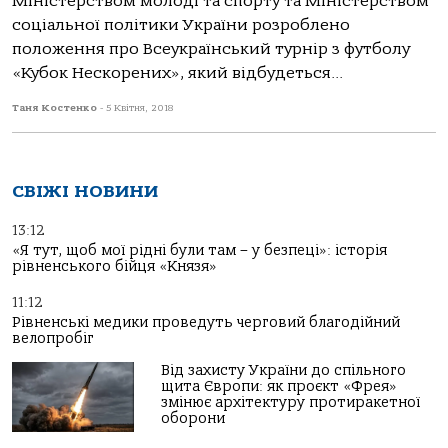
Міністерством молоді та спорту та Міністерством
соціальної політики України розроблено
положення про Всеукраїнський турнір з футболу
«Кубок Нескорених», який відбудеться...
Таня Костенко
-
5 Квітня, 2018
СВІЖІ НОВИНИ
13:12
«Я тут, щоб мої рідні були там – у безпеці»: історія
рівненського бійця «Князя»
11:12
Рівненські медики проведуть черговий благодійний
велопробіг
Від захисту України до спільного
щита Європи: як проєкт «Фрея»
змінює архітектуру протиракетної
оборони