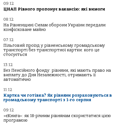
09:12
ЦНАП Рівного пропонує вакансію: які вимоги
08:12
На Рівненщині Силам оборони України передали
конфісковане майно
07:12
Пільговий проїзд у рівненському громадському
транспорті без транспортної картки: кого це
стосується
13:12
Без Пенсійного фонду: рівняни, які мають право на
виплату до Дня Незалежності, отримають її
автоматично
11:12
Картка чи готівка? Як рівняни розраховуються в
громадському транспорті з 1-го серпня
09:12
«єКнига»: як 18-річним рівнянам скористатися цією
програмою