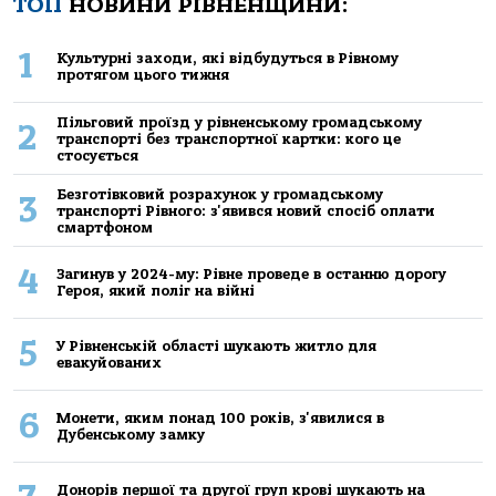
ТОП
НОВИНИ РІВНЕНЩИНИ:
1
Культурні заходи, які відбудуться в Рівному
протягом цього тижня
Пільговий проїзд у рівненському громадському
2
транспорті без транспортної картки: кого це
стосується
Безготівковий розрахунок у громадському
3
транспорті Рівного: з'явився новий спосіб оплати
смартфоном
4
Загинув у 2024-му: Рівне проведе в останню дорогу
Героя, який поліг на війні
5
У Рівненській області шукають житло для
евакуйованих
6
Монети, яким понад 100 років, з'явилися в
Дубенському замку
Донорів першої та другої груп крові шукають на