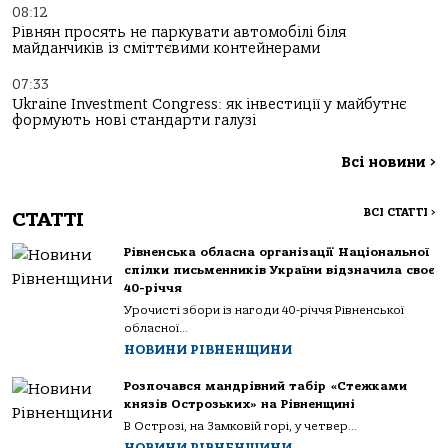
08:12
Рівнян просять не паркувати автомобілі біля
майданчиків із сміттєвими контейнерами
07:33
Ukraine Investment Congress: як інвестиції у майбутнє
формують нові стандарти галузі
Всі новини
>
ВСІ СТАТТІ
>
СТАТТІ
Рівненська обласна організації Національної
спілки письменників України відзначила своє
40-річчя
Урочисті збори із нагоди 40-річчя Рівненської
обласної...
НОВИНИ РІВНЕНЩИНИ
Розпочався мандрівний табір «Стежками
князів Острозьких» на Рівненщині
В Острозі, на Замковій горі, у четвер...
НОВИНИ РІВНЕНЩИНИ