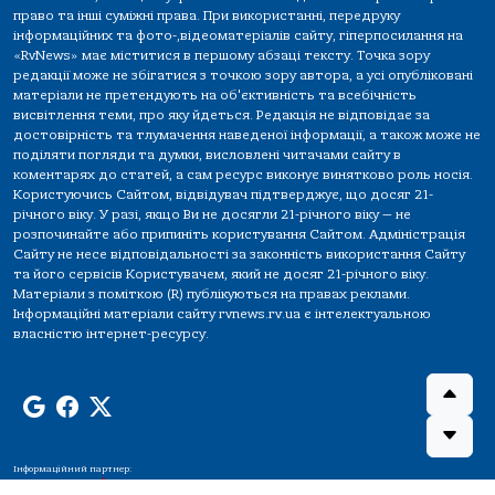
право та інші суміжні права. При використанні, передруку
інформаційних та фото-,відеоматеріалів сайту, гіперпосилання на
«RvNews» має міститися в першому абзаці тексту. Точка зору
редакції може не збігатися з точкою зору автора, а усі опубліковані
матеріали не претендують на об'єктивність та всебічність
висвітлення теми, про яку йдеться. Редакція не відповідає за
достовірність та тлумачення наведеної інформації, а також може не
поділяти погляди та думки, висловлені читачами сайту в
коментарях до статей, а сам ресурс виконує винятково роль носія.
Користуючись Сайтом, відвідувач підтверджує, що досяг 21-
річного віку. У разі, якщо Ви не досягли 21-річного віку — не
розпочинайте або припиніть користування Сайтом. Адміністрація
Сайту не несе відповідальності за законність використання Сайту
та його сервісів Користувачем, який не досяг 21-річного віку.
Матеріали з поміткою (R) публікуються на правах реклами.
Інформаційні матеріали сайту rvnews.rv.ua є інтелектуальною
власністю інтернет-ресурсу.
Інформаційний партнер: