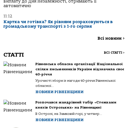
виплату до Дня Незалежності, отримають її
автоматично
11:12
Картка чи готівка? Як рівняни розраховуються в
громадському транспорті з 1-го серпня
Всі новини
>
ВСІ СТАТТІ
>
СТАТТІ
Рівненська обласна організації Національної
спілки письменників України відзначила своє
40-річчя
Урочисті збори із нагоди 40-річчя Рівненської
обласної...
НОВИНИ РІВНЕНЩИНИ
Розпочався мандрівний табір «Стежками
князів Острозьких» на Рівненщині
В Острозі, на Замковій горі, у четвер...
НОВИНИ РІВНЕНЩИНИ