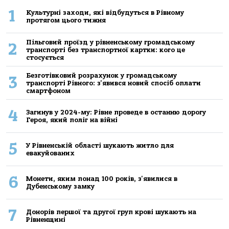
1
Культурні заходи, які відбудуться в Рівному
протягом цього тижня
Пільговий проїзд у рівненському громадському
2
транспорті без транспортної картки: кого це
стосується
Безготівковий розрахунок у громадському
3
транспорті Рівного: з'явився новий спосіб оплати
смартфоном
4
Загинув у 2024-му: Рівне проведе в останню дорогу
Героя, який поліг на війні
5
У Рівненській області шукають житло для
евакуйованих
6
Монети, яким понад 100 років, з'явилися в
Дубенському замку
7
Донорів першої та другої груп крові шукають на
Рівненщині