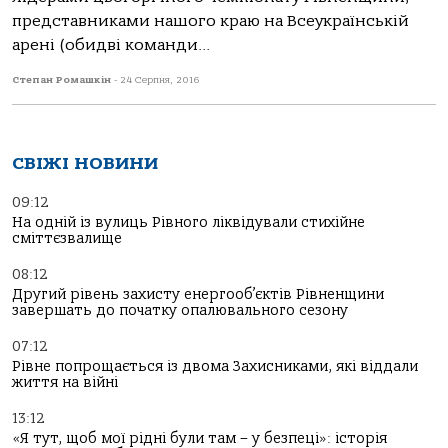
представниками нашого краю на Всеукраїнській
арені (обидві команди...
Степан Ромашкін
-
24 Серпня, 2016
СВІЖІ НОВИНИ
09:12
На одній із вулиць Рівного ліквідували стихійне
сміттєзвалище
08:12
Другий рівень захисту енергооб’єктів Рівненщини
завершать до початку опалювального сезону
07:12
Рівне попрощається із двома Захисниками, які віддали
життя на війні
13:12
«Я тут, щоб мої рідні були там – у безпеці»: історія