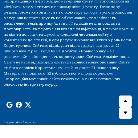
інформаційних та фото-,відеоматеріалів сайту, гіперпосилання на
«RvNews» має міститися в першому абзаці тексту. Точка зору
редакції може не збігатися з точкою зору автора, а усі опубліковані
матеріали не претендують на об'єктивність та всебічність
висвітлення теми, про яку йдеться. Редакція не відповідає за
достовірність та тлумачення наведеної інформації, а також може не
поділяти погляди та думки, висловлені читачами сайту в
коментарях до статей, а сам ресурс виконує винятково роль носія.
Користуючись Сайтом, відвідувач підтверджує, що досяг 21-
річного віку. У разі, якщо Ви не досягли 21-річного віку — не
розпочинайте або припиніть користування Сайтом. Адміністрація
Сайту не несе відповідальності за законність використання Сайту
та його сервісів Користувачем, який не досяг 21-річного віку.
Матеріали з поміткою (R) публікуються на правах реклами.
Інформаційні матеріали сайту rvnews.rv.ua є інтелектуальною
власністю інтернет-ресурсу.
Інформаційний партнер: