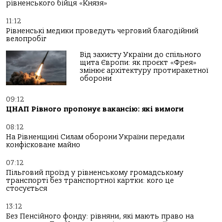
рівненського бійця «Князя»
11:12
Рівненські медики проведуть черговий благодійний
велопробіг
Від захисту України до спільного
щита Європи: як проєкт «Фрея»
змінює архітектуру протиракетної
оборони
09:12
ЦНАП Рівного пропонує вакансію: які вимоги
08:12
На Рівненщині Силам оборони України передали
конфісковане майно
07:12
Пільговий проїзд у рівненському громадському
транспорті без транспортної картки: кого це
стосується
13:12
Без Пенсійного фонду: рівняни, які мають право на