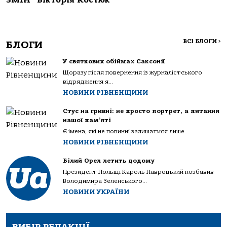
ЗМІН” Вікторія Костюк
ВСІ БЛОГИ
>
БЛОГИ
У святкових обіймах Саксонії
Щоразу після повернення із журналістського
відрядження я...
НОВИНИ РІВНЕНЩИНИ
Стус на гривні: не просто портрет, а питання
нашої пам’яті
Є імена, які не повинні залишатися лише...
НОВИНИ РІВНЕНЩИНИ
Білий Орел летить додому
Президент Польщі Кароль Навроцький позбавив
Володимира Зеленського...
НОВИНИ УКРАЇНИ
ВИБІР РЕДАКЦІЇ