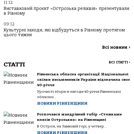
11:12
Виставковий проєкт «Острозька реліквія» презентували
в Рівному
09:12
Культурні заходи, які відбудуться в Рівному протягом
цього тижня
Всі новини
>
ВСІ СТАТТІ
>
СТАТТІ
Рівненська обласна організації Національної
спілки письменників України відзначила своє
40-річчя
Урочисті збори із нагоди 40-річчя Рівненської
обласної...
НОВИНИ РІВНЕНЩИНИ
Розпочався мандрівний табір «Стежками
князів Острозьких» на Рівненщині
В Острозі, на Замковій горі, у четвер...
НОВИНИ РІВНЕНЩИНИ