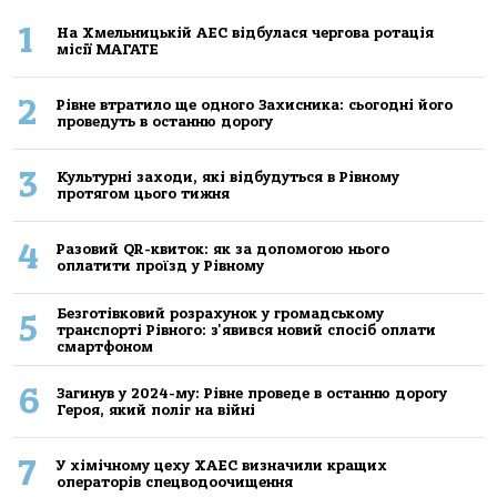
1
На Хмельницькій АЕС відбулася чергова ротація
місії МАГАТЕ
2
Рівне втратило ще одного Захисника: сьогодні його
проведуть в останню дорогу
3
Культурні заходи, які відбудуться в Рівному
протягом цього тижня
4
Разовий QR-квиток: як за допомогою нього
оплатити проїзд у Рівному
Безготівковий розрахунок у громадському
5
транспорті Рівного: з'явився новий спосіб оплати
смартфоном
6
Загинув у 2024-му: Рівне проведе в останню дорогу
Героя, який поліг на війні
7
У хімічному цеху ХАЕС визначили кращих
операторів спецводоочищення