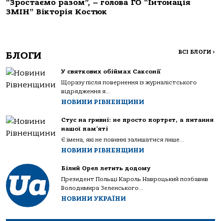
“Зростаємо разом”, – голова ГО “Інтонація
ЗМІН” Вікторія Костюк
ВСІ БЛОГИ
>
БЛОГИ
У святкових обіймах Саксонії
Щоразу після повернення із журналістського
відрядження я...
НОВИНИ РІВНЕНЩИНИ
Стус на гривні: не просто портрет, а питання
нашої пам’яті
Є імена, які не повинні залишатися лише...
НОВИНИ РІВНЕНЩИНИ
Білий Орел летить додому
Президент Польщі Кароль Навроцький позбавив
Володимира Зеленського...
НОВИНИ УКРАЇНИ