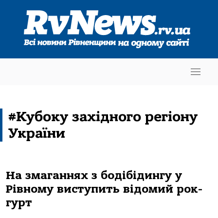
#Кубоку західного регіону
України
На змаганнях з бодібідингу у
Рівному виступить відомий рок-
гурт