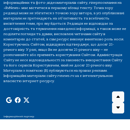
інформаційних та фото-,відеоматеріалів сайту, гіперпосилання на
«RvNews» має міститися в першому абзаці тексту. Точка зору
редакції може не збігатися з точкою зору автора, а усі опубліковані
матеріали не претендують на об'єктивність та всебічність
висвітлення теми, про яку йдеться. Редакція не відповідає за
достовірність та тлумачення наведеної інформації, а також може не
поділяти погляди та думки, висловлені читачами сайту в
коментарях до статей, а сам ресурс виконує винятково роль носія.
Користуючись Сайтом, відвідувач підтверджує, що досяг 21-
річного віку. У разі, якщо Ви не досягли 21-річного віку — не
розпочинайте або припиніть користування Сайтом. Адміністрація
Сайту не несе відповідальності за законність використання Сайту
та його сервісів Користувачем, який не досяг 21-річного віку.
Матеріали з поміткою (R) публікуються на правах реклами.
Інформаційні матеріали сайту rvnews.rv.ua є інтелектуальною
власністю інтернет-ресурсу.
Інформаційний партнер: