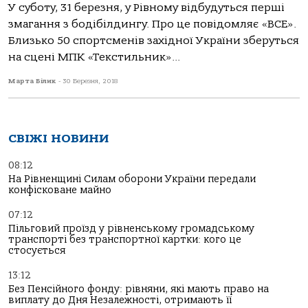
У суботу, 31 березня, у Рівному відбудуться перші
змагання з бодібілдингу. Про це повідомляє «ВСЕ».
Близько 50 спортсменів західної України зберуться
на сцені МПК «Текстильник»...
Марта Білик
-
30 Березня, 2018
СВІЖІ НОВИНИ
08:12
На Рівненщині Силам оборони України передали
конфісковане майно
07:12
Пільговий проїзд у рівненському громадському
транспорті без транспортної картки: кого це
стосується
13:12
Без Пенсійного фонду: рівняни, які мають право на
виплату до Дня Незалежності, отримають її