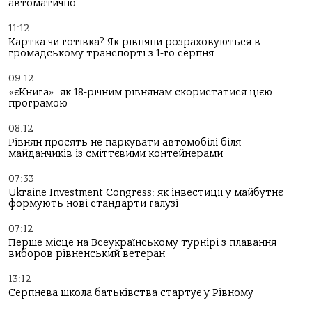
автоматично
11:12
Картка чи готівка? Як рівняни розраховуються в
громадському транспорті з 1-го серпня
09:12
«єКнига»: як 18-річним рівнянам скористатися цією
програмою
08:12
Рівнян просять не паркувати автомобілі біля
майданчиків із сміттєвими контейнерами
07:33
Ukraine Investment Congress: як інвестиції у майбутнє
формують нові стандарти галузі
07:12
Перше місце на Всеукраїнському турнірі з плавання
виборов рівненський ветеран
13:12
Серпнева школа батьківства стартує у Рівному