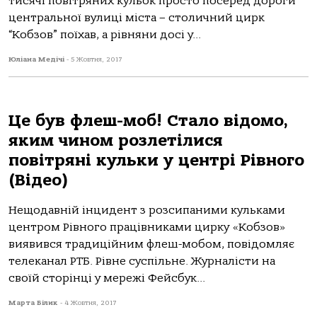
тисячі повітряних кульок просто посеред дороги
центральної вулиці міста – столичний цирк
“Кобзов” поїхав, а рівняни досі у...
Юліана Медічі
-
5 Жовтня, 2017
Це був флеш-моб! Стало відомо,
яким чином розлетілися
повітряні кульки у центрі Рівного
(Відео)
Нещодавній інцидент з розсипаними кульками
центром Рівного працівниками цирку «Кобзов»
виявився традиційним флеш-мобом, повідомляє
телеканал РТБ. Рівне суспільне. Журналісти на
своїй сторінці у мережі Фейсбук...
Марта Білик
-
4 Жовтня, 2017