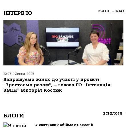
ВСІ ІНТЕРВ'Ю
>
ІНТЕРВ'Ю
22:26, 1 Липня, 2026
Запрошуємо жінок до участі у проєкті
“Зростаємо разом”, – голова ГО “Інтонація
ЗМІН” Вікторія Костюк
ВСІ БЛОГИ
>
БЛОГИ
У святкових обіймах Саксонії