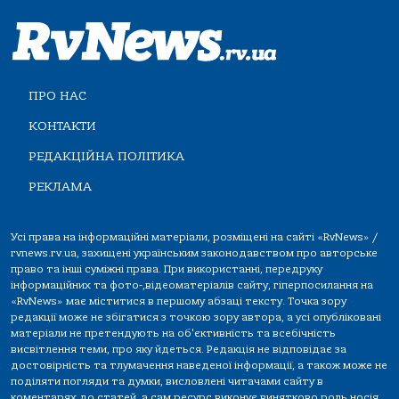
ПРО НАС
КОНТАКТИ
РЕДАКЦІЙНА ПОЛІТИКА
РЕКЛАМА
Усі права на інформаційні матеріали, розміщені на сайті «RvNews» /
rvnews.rv.ua, захищені українським законодавством про авторське
право та інші суміжні права. При використанні, передруку
інформаційних та фото-,відеоматеріалів сайту, гіперпосилання на
«RvNews» має міститися в першому абзаці тексту. Точка зору
редакції може не збігатися з точкою зору автора, а усі опубліковані
матеріали не претендують на об'єктивність та всебічність
висвітлення теми, про яку йдеться. Редакція не відповідає за
достовірність та тлумачення наведеної інформації, а також може не
поділяти погляди та думки, висловлені читачами сайту в
коментарях до статей, а сам ресурс виконує винятково роль носія.