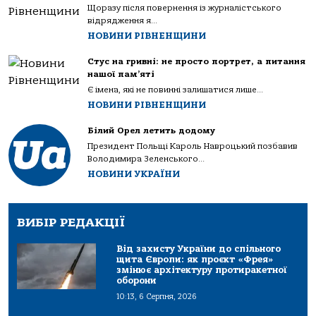
Щоразу після повернення із журналістського
відрядження я...
НОВИНИ РІВНЕНЩИНИ
Стус на гривні: не просто портрет, а питання
нашої пам’яті
Є імена, які не повинні залишатися лише...
НОВИНИ РІВНЕНЩИНИ
Білий Орел летить додому
Президент Польщі Кароль Навроцький позбавив
Володимира Зеленського...
НОВИНИ УКРАЇНИ
ВИБІР РЕДАКЦІЇ
Від захисту України до спільного
щита Європи: як проєкт «Фрея»
змінює архітектуру протиракетної
оборони
10:13, 6 Серпня, 2026