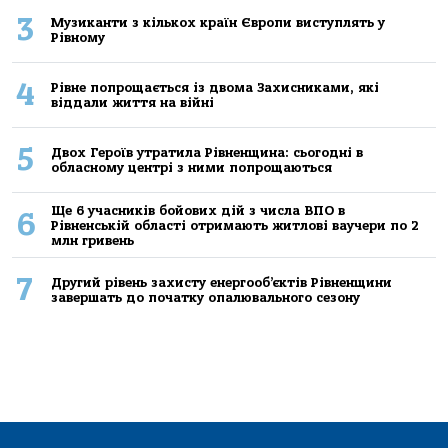
3
Музиканти з кількох країн Європи виступлять у
Рівному
4
Рівне попрощається із двома Захисниками, які
віддали життя на війні
5
Двох Героїв утратила Рівненщина: сьогодні в
обласному центрі з ними попрощаються
Ще 6 учасників бойових дій з числа ВПО в
6
Рівненській області отримають житлові ваучери по 2
млн гривень
7
Другий рівень захисту енергооб’єктів Рівненщини
завершать до початку опалювального сезону