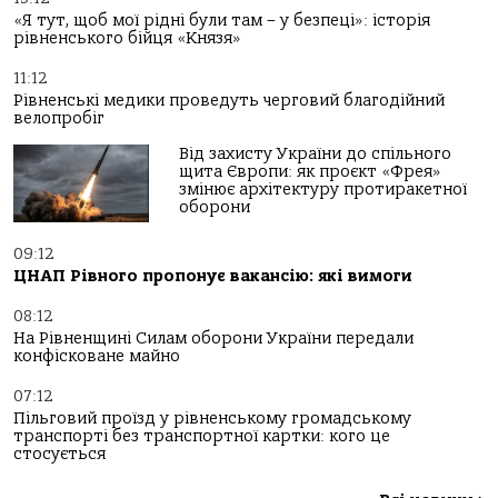
«Я тут, щоб мої рідні були там – у безпеці»: історія
рівненського бійця «Князя»
11:12
Рівненські медики проведуть черговий благодійний
велопробіг
Від захисту України до спільного
щита Європи: як проєкт «Фрея»
змінює архітектуру протиракетної
оборони
09:12
ЦНАП Рівного пропонує вакансію: які вимоги
08:12
На Рівненщині Силам оборони України передали
конфісковане майно
07:12
Пільговий проїзд у рівненському громадському
транспорті без транспортної картки: кого це
стосується