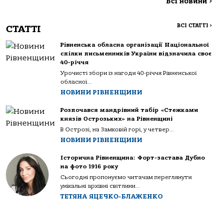
Всі новини
>
ВСІ СТАТТІ
>
СТАТТІ
Рівненська обласна організації Національної
спілки письменників України відзначила своє
40-річчя
Урочисті збори із нагоди 40-річчя Рівненської
обласної...
НОВИНИ РІВНЕНЩИНИ
Розпочався мандрівний табір «Стежками
князів Острозьких» на Рівненщині
В Острозі, на Замковій горі, у четвер...
НОВИНИ РІВНЕНЩИНИ
Історична Рівненщина: Форт-застава Дубно
на фото 1916 року
Сьогодні пропонуємо читачам переглянути
унікальні архівні світлини...
ТЕТЯНА ЯЦЕЧКО-БЛАЖЕНКО