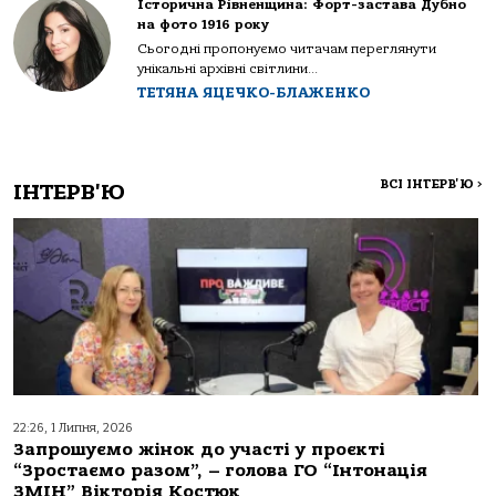
Історична Рівненщина: Форт-застава Дубно
на фото 1916 року
Сьогодні пропонуємо читачам переглянути
унікальні архівні світлини...
ТЕТЯНА ЯЦЕЧКО-БЛАЖЕНКО
ВСІ ІНТЕРВ'Ю
>
ІНТЕРВ'Ю
22:26, 1 Липня, 2026
Запрошуємо жінок до участі у проєкті
“Зростаємо разом”, – голова ГО “Інтонація
ЗМІН” Вікторія Костюк