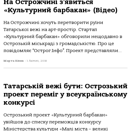
На Острожчині з’явиться
«Культурний барбакан» (Відео)
На Острожчині хочуть перетворити руїни
Татарської вежі на арт-простір. Стартап
«Культурний барбакан» обговорили нещодавно в
Острозькій міськраді з громадськістю. Про це
повідомляє “Острог.Інфо”. Проект представляли...
Марта Білик
-
1 Лютого, 2018
Татарській вежі бути: Острозький
проект переміг у всеукраїнському
конкурсі
Острозький проект «Культурний барбакан»
увійшов до списку переможців конкурсу
Міністерства культури «Малі міста – великі