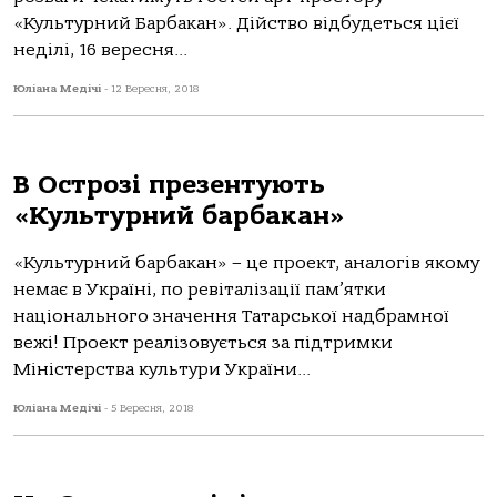
«Культурний Барбакан». Дійство відбудеться цієї
неділі, 16 вересня...
Юліана Медічі
-
12 Вересня, 2018
В Острозі презентують
«Культурний барбакан»
«Культурний барбакан» – це проект, аналогів якому
немає в Україні, по ревіталізації пам’ятки
національного значення Татарської надбрамної
вежі! Проект реалізовується за підтримки
Міністерства культури України...
Юліана Медічі
-
5 Вересня, 2018