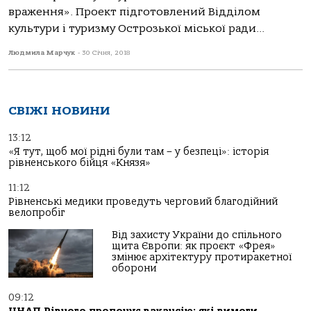
враження». Проект підготовлений Відділом
культури і туризму Острозької міської ради...
Людмила Марчук
-
30 Січня, 2018
СВІЖІ НОВИНИ
13:12
«Я тут, щоб мої рідні були там – у безпеці»: історія
рівненського бійця «Князя»
11:12
Рівненські медики проведуть черговий благодійний
велопробіг
Від захисту України до спільного
щита Європи: як проєкт «Фрея»
змінює архітектуру протиракетної
оборони
09:12