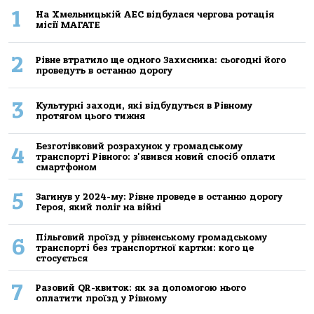
1
На Хмельницькій АЕС відбулася чергова ротація
місії МАГАТЕ
2
Рівне втратило ще одного Захисника: сьогодні його
проведуть в останню дорогу
3
Культурні заходи, які відбудуться в Рівному
протягом цього тижня
Безготівковий розрахунок у громадському
4
транспорті Рівного: з'явився новий спосіб оплати
смартфоном
5
Загинув у 2024-му: Рівне проведе в останню дорогу
Героя, який поліг на війні
Пільговий проїзд у рівненському громадському
6
транспорті без транспортної картки: кого це
стосується
7
Разовий QR-квиток: як за допомогою нього
оплатити проїзд у Рівному