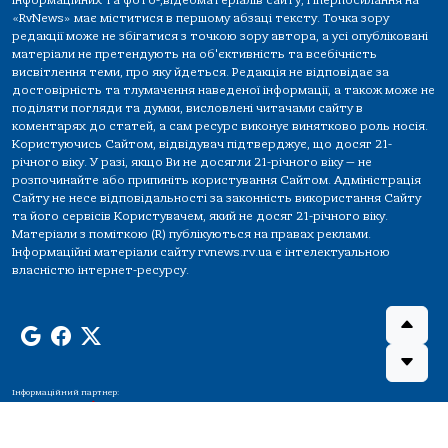
інформаційних та фото-,відеоматеріалів сайту, гіперпосилання на
«RvNews» має міститися в першому абзаці тексту. Точка зору
редакції може не збігатися з точкою зору автора, а усі опубліковані
матеріали не претендують на об'єктивність та всебічність
висвітлення теми, про яку йдеться. Редакція не відповідає за
достовірність та тлумачення наведеної інформації, а також може не
поділяти погляди та думки, висловлені читачами сайту в
коментарях до статей, а сам ресурс виконує винятково роль носія.
Користуючись Сайтом, відвідувач підтверджує, що досяг 21-
річного віку. У разі, якщо Ви не досягли 21-річного віку — не
розпочинайте або припиніть користування Сайтом. Адміністрація
Сайту не несе відповідальності за законність використання Сайту
та його сервісів Користувачем, який не досяг 21-річного віку.
Матеріали з поміткою (R) публікуються на правах реклами.
Інформаційні матеріали сайту rvnews.rv.ua є інтелектуальною
власністю інтернет-ресурсу.
Інформаційний партнер: