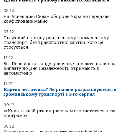
ЦНАП Рівного пропонує вакансію: які вимоги
08:12
На Рівненщині Силам оборони України передали
конфісковане майно
07:12
Пільговий проїзд у рівненському громадському
транспорті без транспортної картки: кого це
стосується
13:12
Без Пенсійного фонду: рівняни, які мають право на
виплату до Дня Незалежності, отримають її
автоматично
11:12
Картка чи готівка? Як рівняни розраховуються в
громадському транспорті з 1-го серпня
09:12
«єКнига»: як 18-річним рівнянам скористатися цією
програмою
08:12