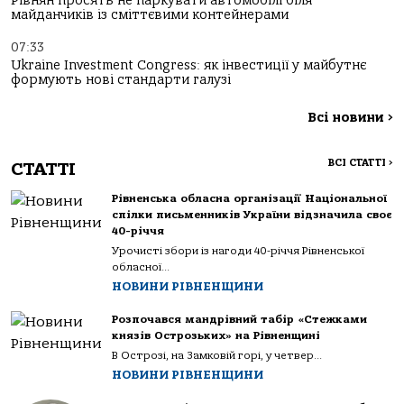
Рівнян просять не паркувати автомобілі біля
майданчиків із сміттєвими контейнерами
07:33
Ukraine Investment Congress: як інвестиції у майбутнє
формують нові стандарти галузі
Всі новини
>
ВСІ СТАТТІ
>
СТАТТІ
Рівненська обласна організації Національної
спілки письменників України відзначила своє
40-річчя
Урочисті збори із нагоди 40-річчя Рівненської
обласної...
НОВИНИ РІВНЕНЩИНИ
Розпочався мандрівний табір «Стежками
князів Острозьких» на Рівненщині
В Острозі, на Замковій горі, у четвер...
НОВИНИ РІВНЕНЩИНИ