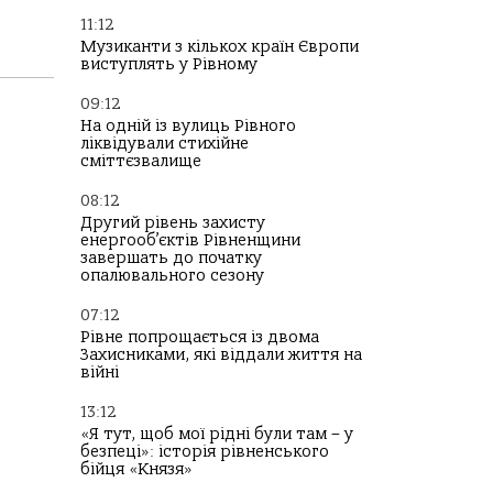
11:12
Музиканти з кількох країн Європи
виступлять у Рівному
09:12
На одній із вулиць Рівного
ліквідували стихійне
сміттєзвалище
08:12
Другий рівень захисту
енергооб’єктів Рівненщини
завершать до початку
опалювального сезону
07:12
Рівне попрощається із двома
Захисниками, які віддали життя на
війні
13:12
«Я тут, щоб мої рідні були там – у
безпеці»: історія рівненського
бійця «Князя»