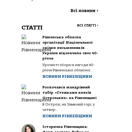
Всі новини
>
ВСІ СТАТТІ
>
СТАТТІ
Рівненська обласна
організації Національної
спілки письменників
України відзначила своє 40-
річчя
Урочисті збори із нагоди 40-
річчя Рівненської обласної...
НОВИНИ РІВНЕНЩИНИ
Розпочався мандрівний
табір «Стежками князів
Острозьких» на Рівненщині
В Острозі, на Замковій горі, у
четвер...
НОВИНИ РІВНЕНЩИНИ
Історична Рівненщина: