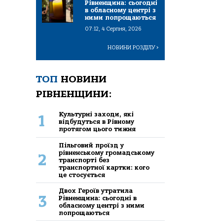
Рівненщина: сьогодні
в обласному центрі з
ними попрощаються
07:12, 4 Серпня, 2026
НОВИНИ РОЗДІЛУ
>
ТОП
НОВИНИ
РІВНЕНЩИНИ:
Культурні заходи, які
1
відбудуться в Рівному
протягом цього тижня
Пільговий проїзд у
рівненському громадському
2
транспорті без
транспортної картки: кого
це стосується
Двох Героїв утратила
3
Рівненщина: сьогодні в
обласному центрі з ними
попрощаються