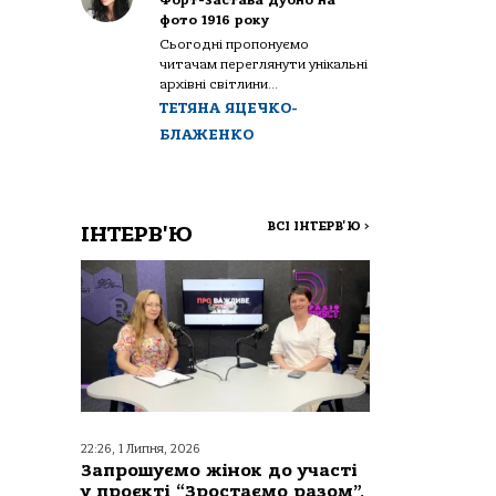
Форт-застава Дубно на
фото 1916 року
Сьогодні пропонуємо
читачам переглянути унікальні
архівні світлини...
ТЕТЯНА ЯЦЕЧКО-
БЛАЖЕНКО
ВСІ ІНТЕРВ'Ю
>
ІНТЕРВ'Ю
22:26, 1 Липня, 2026
Запрошуємо жінок до участі
у проєкті “Зростаємо разом”,