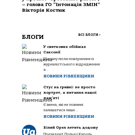
– голова ГО “Інтонація ЗМІН”
Вікторія Костюк
ВСІ БЛОГИ
>
БЛОГИ
У святкових обіймах
Саксонії
Щоразу після повернення із
журналістського відрядження
я...
НОВИНИ РІВНЕНЩИНИ
Стус на гривні: не просто
портрет, а питання нашої
пам’яті
Є імена, які не повинні
залишатися лише...
НОВИНИ РІВНЕНЩИНИ
Білий Орел летить додому
Президент Польщі Кароль