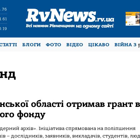
4.76
1.61
0.19
СТАТТІ
БЛОГИ
ФОТО
ВІДЕО
ЦІКАВО
ВІЙНА З
онд
нської області отримав грант в
ного фонду
дерний архів». Ініціатива спрямована на поліпшення
ів – дослідників, заявників, викладачів, студентів, лю