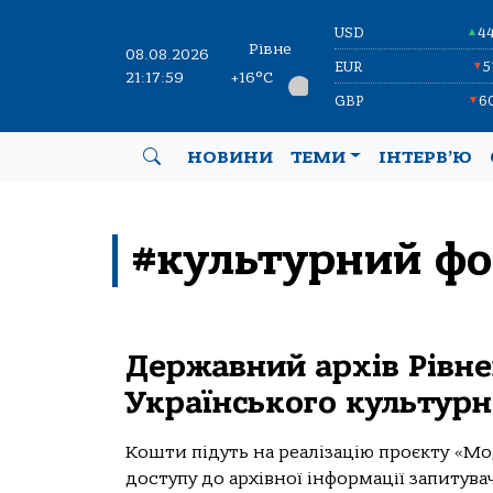
USD
4
▲
Рівне
08.08.2026
EUR
5
▼
21:18:00
+16°C
GBP
6
▼
НОВИНИ
ТЕМИ
ІНТЕРВ’Ю
#культурний ф
Державний архів Рівне
Українського культур
Кошти підуть на реалізацію проєкту «Мо
доступу до архівної інформації запитувач