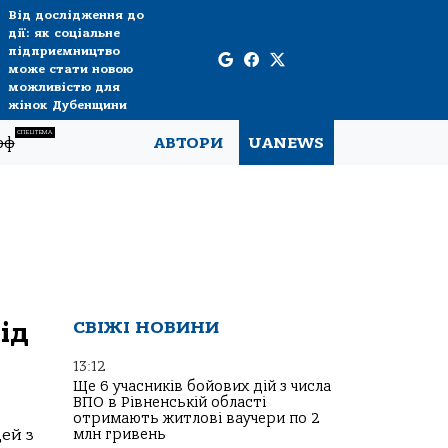
Від дослідження до
дії: як соціальне
підприємництво
може стати новою
можливістю для
жінок Дубенщини
СПЕЦТЕМА
рф
АВТОРИ
UANEWS
ід
СВІЖІ НОВИНИ
13:12
Ще 6 учасників бойових дій з числа
ВПО в Рівненській області
отримають житлові ваучери по 2
дей з
млн гривень