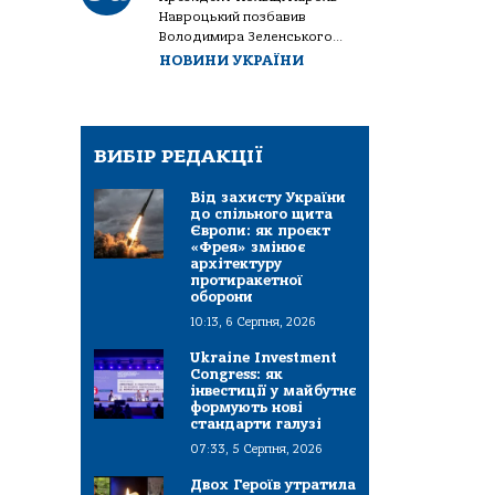
Навроцький позбавив
Володимира Зеленського...
НОВИНИ УКРАЇНИ
ВИБІР РЕДАКЦІЇ
Від захисту України
до спільного щита
Європи: як проєкт
«Фрея» змінює
архітектуру
протиракетної
оборони
10:13, 6 Серпня, 2026
Ukraine Investment
Congress: як
інвестиції у майбутнє
формують нові
стандарти галузі
07:33, 5 Серпня, 2026
Двох Героїв утратила