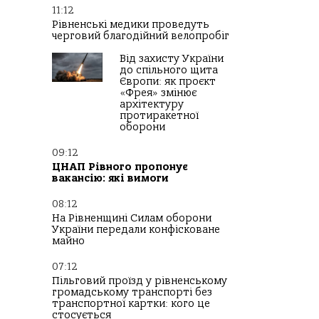
11:12
Рівненські медики проведуть
черговий благодійний велопробіг
Від захисту України
до спільного щита
Європи: як проєкт
«Фрея» змінює
архітектуру
протиракетної
оборони
09:12
ЦНАП Рівного пропонує
вакансію: які вимоги
08:12
На Рівненщині Силам оборони
України передали конфісковане
майно
07:12
Пільговий проїзд у рівненському
громадському транспорті без
транспортної картки: кого це
стосується