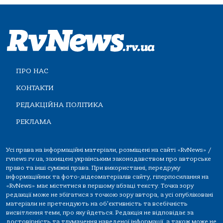
ПРО НАС
КОНТАКТИ
РЕДАКЦІЙНА ПОЛІТИКА
РЕКЛАМА
Усі права на інформаційні матеріали, розміщені на сайті «RvNews» /
rvnews.rv.ua, захищені українським законодавством про авторське
право та інші суміжні права. При використанні, передруку
інформаційних та фото-,відеоматеріалів сайту, гіперпосилання на
«RvNews» має міститися в першому абзаці тексту. Точка зору
редакції може не збігатися з точкою зору автора, а усі опубліковані
матеріали не претендують на об'єктивність та всебічність
висвітлення теми, про яку йдеться. Редакція не відповідає за
достовірність та тлумачення наведеної інформації, а також може не