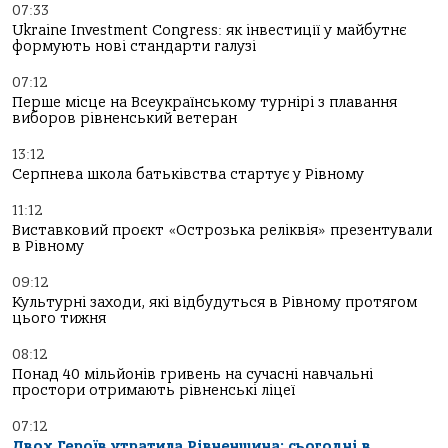
07:33
Ukraine Investment Congress: як інвестиції у майбутнє
формують нові стандарти галузі
07:12
Перше місце на Всеукраїнському турнірі з плавання
виборов рівненський ветеран
13:12
Серпнева школа батьківства стартує у Рівному
11:12
Виставковий проєкт «Острозька реліквія» презентували
в Рівному
09:12
Культурні заходи, які відбудуться в Рівному протягом
цього тижня
08:12
Понад 40 мільйонів гривень на сучасні навчальні
простори отримають рівненські ліцеї
07:12
Двох Героїв утратила Рівненщина: сьогодні в