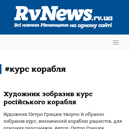
#курс корабля
Художник зобразив курс
російського корабля
Художник Петро Грицюк творчо й образно
зобразив курс, визначений кораблю рашистів, для
огидних персонажів. Автор: Петро Грицюк ...