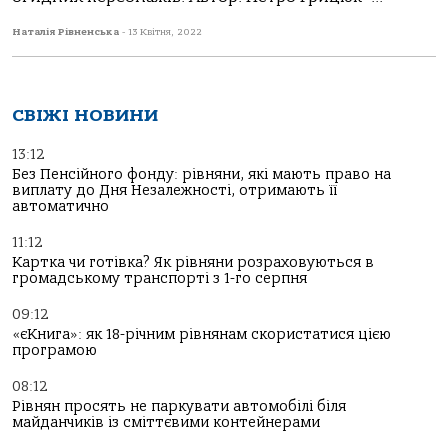
Наталія Рівненська
-
13 Квітня, 2022
СВІЖІ НОВИНИ
13:12
Без Пенсійного фонду: рівняни, які мають право на
виплату до Дня Незалежності, отримають її
автоматично
11:12
Картка чи готівка? Як рівняни розраховуються в
громадському транспорті з 1-го серпня
09:12
«єКнига»: як 18-річним рівнянам скористатися цією
програмою
08:12
Рівнян просять не паркувати автомобілі біля
майданчиків із сміттєвими контейнерами