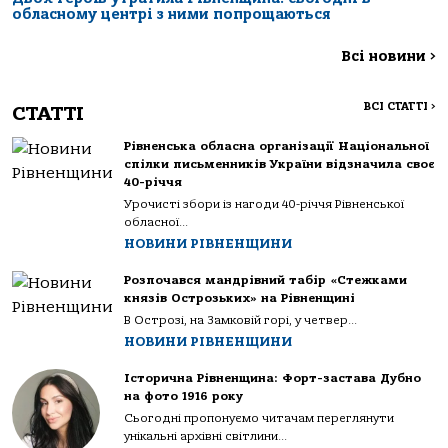
обласному центрі з ними попрощаються
Всі новини
>
ВСІ СТАТТІ
>
СТАТТІ
Рівненська обласна організації Національної
спілки письменників України відзначила своє
40-річчя
Урочисті збори із нагоди 40-річчя Рівненської
обласної...
НОВИНИ РІВНЕНЩИНИ
Розпочався мандрівний табір «Стежками
князів Острозьких» на Рівненщині
В Острозі, на Замковій горі, у четвер...
НОВИНИ РІВНЕНЩИНИ
Історична Рівненщина: Форт-застава Дубно
на фото 1916 року
Сьогодні пропонуємо читачам переглянути
унікальні архівні світлини...