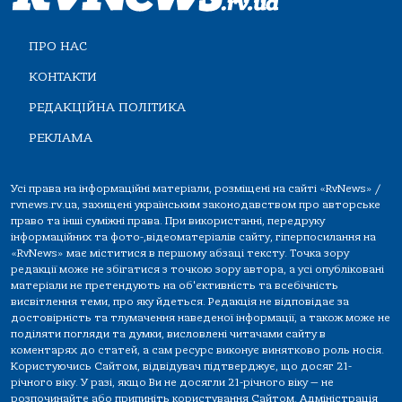
ПРО НАС
КОНТАКТИ
РЕДАКЦІЙНА ПОЛІТИКА
РЕКЛАМА
Усі права на інформаційні матеріали, розміщені на сайті «RvNews» /
rvnews.rv.ua, захищені українським законодавством про авторське
право та інші суміжні права. При використанні, передруку
інформаційних та фото-,відеоматеріалів сайту, гіперпосилання на
«RvNews» має міститися в першому абзаці тексту. Точка зору
редакції може не збігатися з точкою зору автора, а усі опубліковані
матеріали не претендують на об'єктивність та всебічність
висвітлення теми, про яку йдеться. Редакція не відповідає за
достовірність та тлумачення наведеної інформації, а також може не
поділяти погляди та думки, висловлені читачами сайту в
коментарях до статей, а сам ресурс виконує винятково роль носія.
Користуючись Сайтом, відвідувач підтверджує, що досяг 21-
річного віку. У разі, якщо Ви не досягли 21-річного віку — не
розпочинайте або припиніть користування Сайтом. Адміністрація