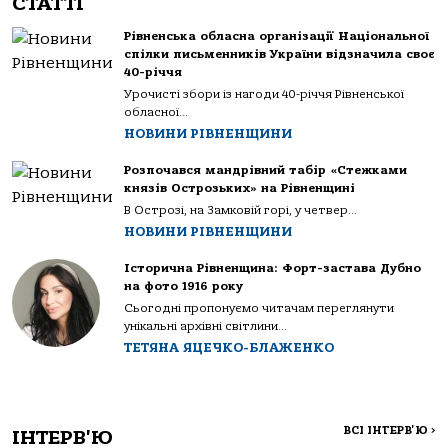
СТАТТІ
Рівненська обласна організації Національної
спілки письменників України відзначила своє
40-річчя
Урочисті збори із нагоди 40-річчя Рівненської
обласної...
НОВИНИ РІВНЕНЩИНИ
Розпочався мандрівний табір «Стежками
князів Острозьких» на Рівненщині
В Острозі, на Замковій горі, у четвер...
НОВИНИ РІВНЕНЩИНИ
Історична Рівненщина: Форт-застава Дубно
на фото 1916 року
Сьогодні пропонуємо читачам переглянути
унікальні архівні світлини...
ТЕТЯНА ЯЦЕЧКО-БЛАЖЕНКО
ВСІ ІНТЕРВ'Ю
>
ІНТЕРВ'Ю