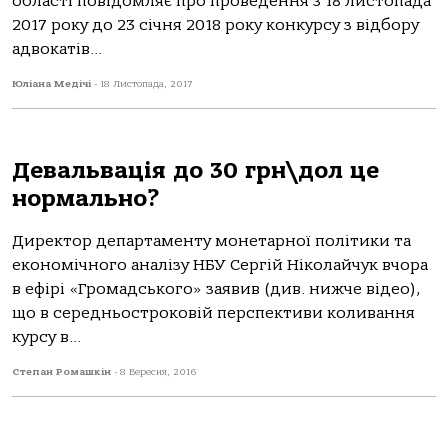
області повідомляє про проведення з 18 листопада
2017 року до 23 січня 2018 року конкурсу з відбору
адвокатів...
Юліана Медічі
-
18 Листопада, 2017
Девальвація до 30 грн\дол це
нормально?
Директор департаменту монетарної політики та
економічного аналізу НБУ Сергій Ніколайчук вчора
в ефірі «Громадського» заявив (див. нижче відео),
що в середньостроковій перспективи коливання
курсу в...
Степан Ромашкін
-
8 Вересня, 2016