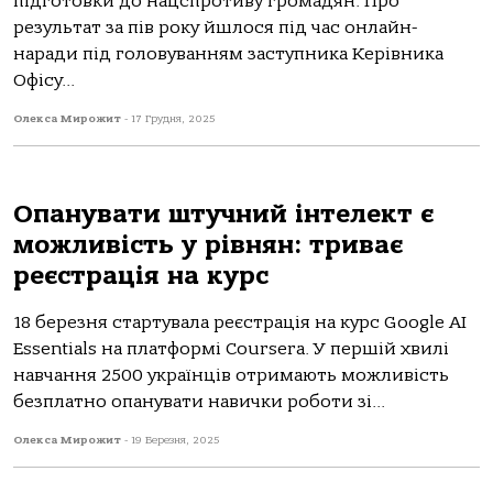
підготовки до нацспротиву громадян. Про
результат за пів року йшлося під час онлайн-
наради під головуванням заступника Керівника
Офісу...
Олекса Мирожит
-
17 Грудня, 2025
Опанувати штучний інтелект є
можливість у рівнян: триває
реєстрація на курс
18 березня стартувала реєстрація на курс Google AI
Essentials на платформі Coursera. У першій хвилі
навчання 2500 українців отримають можливість
безплатно опанувати навички роботи зі...
Олекса Мирожит
-
19 Березня, 2025