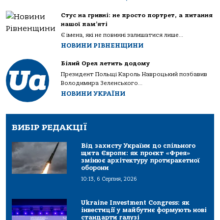
Стус на гривні: не просто портрет, а питання
нашої пам’яті
Є імена, які не повинні залишатися лише...
НОВИНИ РІВНЕНЩИНИ
Білий Орел летить додому
Президент Польщі Кароль Навроцький позбавив
Володимира Зеленського...
НОВИНИ УКРАЇНИ
ВИБІР РЕДАКЦІЇ
Від захисту України до спільного
щита Європи: як проєкт «Фрея»
змінює архітектуру протиракетної
оборони
10:13, 6 Серпня, 2026
Ukraine Investment Congress: як
інвестиції у майбутнє формують нові
стандарти галузі