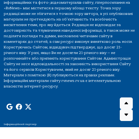
інформаційних та фото-,відеоматеріалів сайту, гіперпосилання на
«RvNews» має міститися в першому абзаці тексту. Точка зору
редакції може не збігатися з точкою зору автора, а усі опубліковані
матеріали не претендують на об'єктивність та всебічність
висвітлення теми, про яку йдеться. Редакція не відповідає за
достовірність та тлумачення наведеної інформації, а також може не
поділяти погляди та думки, висловлені читачами сайту в
коментарях до статей, а сам ресурс виконує винятково роль носія.
Користуючись Сайтом, відвідувач підтверджує, що досяг 21-
річного віку. У разі, якщо Ви не досягли 21-річного віку — не
розпочинайте або припиніть користування Сайтом. Адміністрація
Сайту не несе відповідальності за законність використання Сайту
та його сервісів Користувачем, який не досяг 21-річного віку.
Матеріали з поміткою (R) публікуються на правах реклами.
Інформаційні матеріали сайту rvnews.rv.ua є інтелектуальною
власністю інтернет-ресурсу.
Інформаційний партнер: