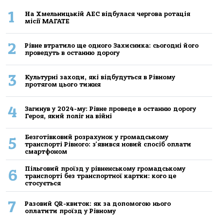
1
На Хмельницькій АЕС відбулася чергова ротація
місії МАГАТЕ
2
Рівне втратило ще одного Захисника: сьогодні його
проведуть в останню дорогу
3
Культурні заходи, які відбудуться в Рівному
протягом цього тижня
4
Загинув у 2024-му: Рівне проведе в останню дорогу
Героя, який поліг на війні
Безготівковий розрахунок у громадському
5
транспорті Рівного: з'явився новий спосіб оплати
смартфоном
Пільговий проїзд у рівненському громадському
6
транспорті без транспортної картки: кого це
стосується
7
Разовий QR-квиток: як за допомогою нього
оплатити проїзд у Рівному