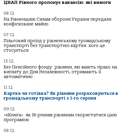
ЦНАП Рівного пропонує вакансію: які вимоги
08:12
На Рівненщині Силам оборони України передали
конфісковане майно
07:12
Пільговий проїзд у рівненському громадському
транспорті без транспортної картки: кого це
стосується
13:12
Без Пенсійного фонду: рівняни, які мають право на
виплату до Дня Незалежності, отримають її
автоматично
11:12
Картка чи готівка? Як рівняни розраховуються в
громадському транспорті з 1-го серпня
09:12
«єКнига»: як 18-річним рівнянам скористатися цією
програмою
08:12