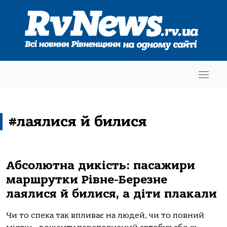
#лаялися й билися
Абсолютна дикість: пасажири
маршрутки Рівне-Березне
лаялися й билися, а діти плакали
Чи то спека так впливає на людей, чи то повний