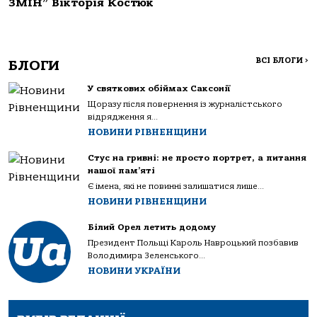
ЗМІН” Вікторія Костюк
ВСІ БЛОГИ
>
БЛОГИ
У святкових обіймах Саксонії
Щоразу після повернення із журналістського
відрядження я...
НОВИНИ РІВНЕНЩИНИ
Стус на гривні: не просто портрет, а питання
нашої пам’яті
Є імена, які не повинні залишатися лише...
НОВИНИ РІВНЕНЩИНИ
Білий Орел летить додому
Президент Польщі Кароль Навроцький позбавив
Володимира Зеленського...
НОВИНИ УКРАЇНИ