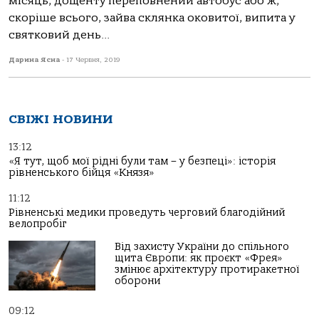
місяць, дощенту переповнений автобус або ж,
скоріше всього, зайва склянка оковитої, випита у
святковий день...
Дарина Ясна
-
17 Червня, 2019
СВІЖІ НОВИНИ
13:12
«Я тут, щоб мої рідні були там – у безпеці»: історія
рівненського бійця «Князя»
11:12
Рівненські медики проведуть черговий благодійний
велопробіг
Від захисту України до спільного
щита Європи: як проєкт «Фрея»
змінює архітектуру протиракетної
оборони
09:12