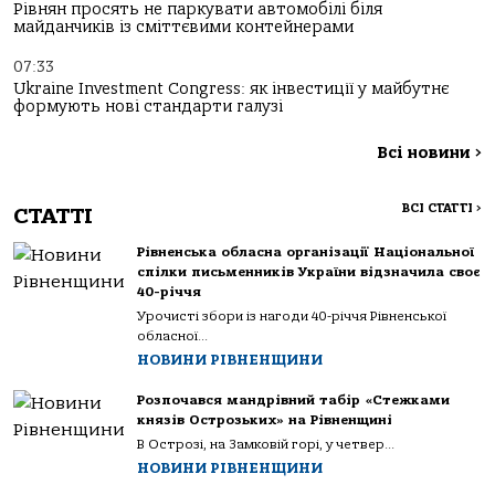
Рівнян просять не паркувати автомобілі біля
майданчиків із сміттєвими контейнерами
07:33
Ukraine Investment Congress: як інвестиції у майбутнє
формують нові стандарти галузі
Всі новини
>
ВСІ СТАТТІ
>
СТАТТІ
Рівненська обласна організації Національної
спілки письменників України відзначила своє
40-річчя
Урочисті збори із нагоди 40-річчя Рівненської
обласної...
НОВИНИ РІВНЕНЩИНИ
Розпочався мандрівний табір «Стежками
князів Острозьких» на Рівненщині
В Острозі, на Замковій горі, у четвер...
НОВИНИ РІВНЕНЩИНИ