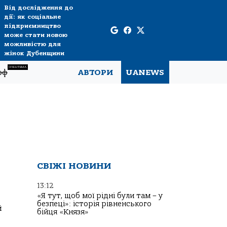
Від дослідження до
дії: як соціальне
підприємництво
може стати новою
можливістю для
жінок Дубенщини
СПЕЦТЕМА
рф
АВТОРИ
UANEWS
СВІЖІ НОВИНИ
13:12
«Я тут, щоб мої рідні були там – у
безпеці»: історія рівненського
й
бійця «Князя»