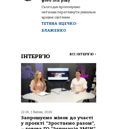
фото 1916 року
Сьогодні пропонуємо
читачам переглянути унікальні
архівні світлини...
ТЕТЯНА ЯЦЕЧКО-
БЛАЖЕНКО
ВСІ ІНТЕРВ'Ю
>
ІНТЕРВ'Ю
22:26, 1 Липня, 2026
Запрошуємо жінок до участі
у проєкті “Зростаємо разом”,
– голова ГО “Інтонація ЗМІН”