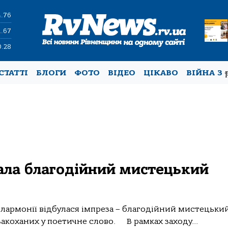
4.76
1.67
0.28
СТАТТІ
БЛОГИ
ФОТО
ВІДЕО
ЦІКАВО
ВІЙНА З
ала благодійний мистецький
філармонії відбулася імпреза – благодійний мистецьки
закоханих у поетичне слово. В рамках заходу...