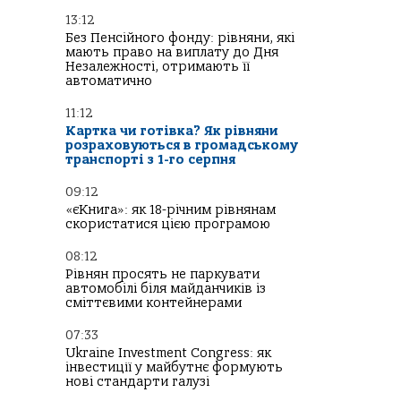
13:12
Без Пенсійного фонду: рівняни, які
мають право на виплату до Дня
Незалежності, отримають її
автоматично
11:12
Картка чи готівка? Як рівняни
розраховуються в громадському
транспорті з 1-го серпня
09:12
«єКнига»: як 18-річним рівнянам
скористатися цією програмою
08:12
Рівнян просять не паркувати
автомобілі біля майданчиків із
сміттєвими контейнерами
07:33
Ukraine Investment Congress: як
інвестиції у майбутнє формують
нові стандарти галузі