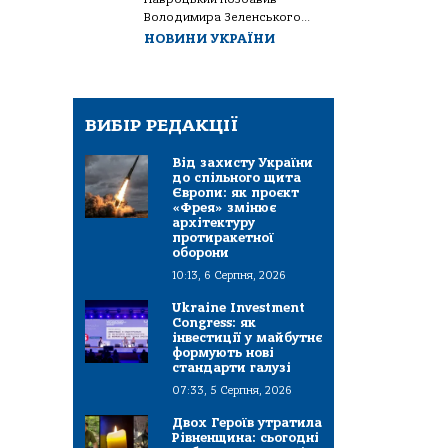
Володимира Зеленського...
НОВИНИ УКРАЇНИ
ВИБІР РЕДАКЦІЇ
Від захисту України
до спільного щита
Європи: як проєкт
«Фрея» змінює
архітектуру
протиракетної
оборони
10:13, 6 Серпня, 2026
Ukraine Investment
Congress: як
інвестиції у майбутнє
формують нові
стандарти галузі
07:33, 5 Серпня, 2026
Двох Героїв утратила
Рівненщина: сьогодні