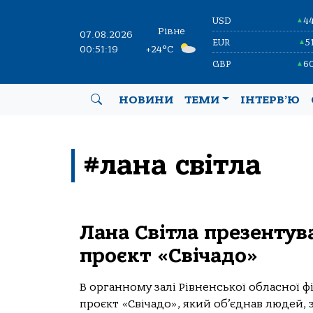
USD
4
▲
Рівне
07.08.2026
EUR
5
▲
00:51:19
+24°C
GBP
6
▲
НОВИНИ
ТЕМИ
ІНТЕРВ’Ю
#лана світла
Лана Світла презентув
проєкт «Свічадо»
В органному залі Рівненської обласної 
проєкт «Свічадо», який об’єднав людей, 