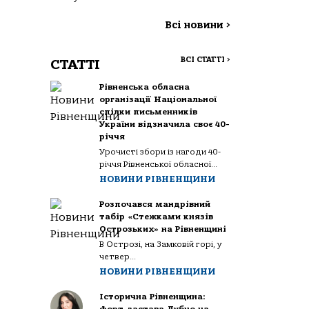
Всі новини
>
ВСІ СТАТТІ
>
СТАТТІ
Рівненська обласна
організації Національної
спілки письменників
України відзначила своє 40-
річчя
Урочисті збори із нагоди 40-
річчя Рівненської обласної...
НОВИНИ РІВНЕНЩИНИ
Розпочався мандрівний
табір «Стежками князів
Острозьких» на Рівненщині
В Острозі, на Замковій горі, у
четвер...
НОВИНИ РІВНЕНЩИНИ
Історична Рівненщина: