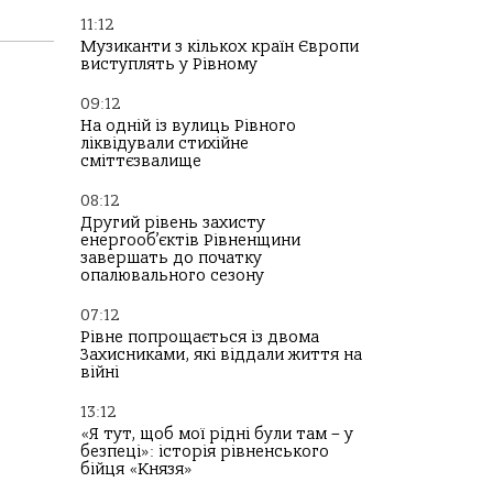
11:12
Музиканти з кількох країн Європи
виступлять у Рівному
09:12
На одній із вулиць Рівного
ліквідували стихійне
сміттєзвалище
08:12
Другий рівень захисту
енергооб’єктів Рівненщини
завершать до початку
опалювального сезону
07:12
Рівне попрощається із двома
Захисниками, які віддали життя на
війні
13:12
«Я тут, щоб мої рідні були там – у
безпеці»: історія рівненського
бійця «Князя»