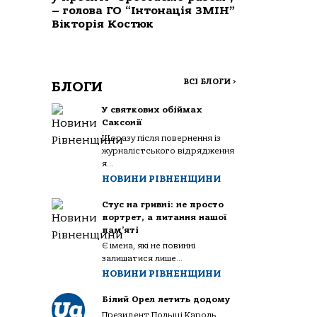
– голова ГО “Інтонація ЗМІН”
Вікторія Костюк
ВСІ БЛОГИ
>
БЛОГИ
У святкових обіймах
Саксонії
Щоразу після повернення із
журналістського відрядження
я...
НОВИНИ РІВНЕНЩИНИ
Стус на гривні: не просто
портрет, а питання нашої
пам’яті
Є імена, які не повинні
залишатися лише...
НОВИНИ РІВНЕНЩИНИ
Білий Орел летить додому
Президент Польщі Кароль