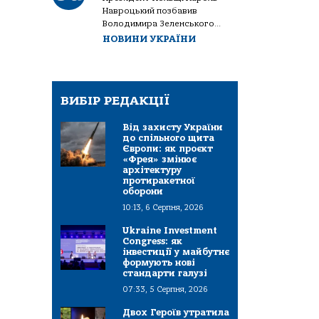
Навроцький позбавив
Володимира Зеленського...
НОВИНИ УКРАЇНИ
ВИБІР РЕДАКЦІЇ
Від захисту України
до спільного щита
Європи: як проєкт
«Фрея» змінює
архітектуру
протиракетної
оборони
10:13, 6 Серпня, 2026
Ukraine Investment
Congress: як
інвестиції у майбутнє
формують нові
стандарти галузі
07:33, 5 Серпня, 2026
Двох Героїв утратила