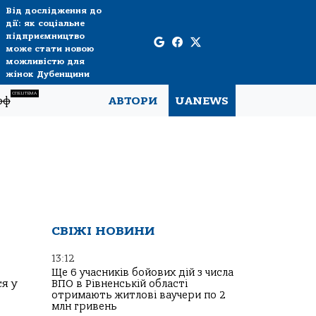
Від дослідження до
дії: як соціальне
підприємництво
може стати новою
можливістю для
жінок Дубенщини
СПЕЦТЕМА
рф
АВТОРИ
UANEWS
СВІЖІ НОВИНИ
13:12
Ще 6 учасників бойових дій з числа
я у
ВПО в Рівненській області
отримають житлові ваучери по 2
млн гривень