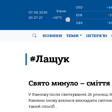
USD
4
▲
Рівне
07.08.2026
EUR
5
▼
20:27:27
+16°C
GBP
6
▼
НОВИНИ
ТЕМИ
ІНТЕРВ’Ю
#Лащук
Свято минуло – сміття
У Рівному після святкування 26 річниці
Рівняни знову взялися викладати світл
такий спосіб...