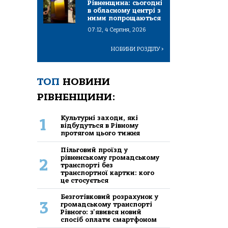
Рівненщина: сьогодні
в обласному центрі з
ними попрощаються
07:12, 4 Серпня, 2026
НОВИНИ РОЗДІЛУ
>
ТОП
НОВИНИ
РІВНЕНЩИНИ:
Культурні заходи, які
1
відбудуться в Рівному
протягом цього тижня
Пільговий проїзд у
рівненському громадському
2
транспорті без
транспортної картки: кого
це стосується
Безготівковий розрахунок у
3
громадському транспорті
Рівного: з'явився новий
спосіб оплати смартфоном