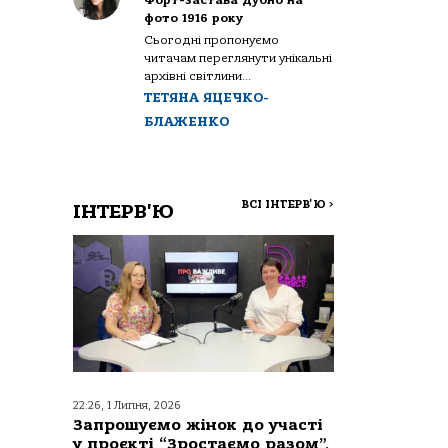
Форт-застава Дубно на
фото 1916 року
Сьогодні пропонуємо
читачам переглянути унікальні
архівні світлини...
ТЕТЯНА ЯЦЕЧКО-
БЛАЖЕНКО
ВСІ ІНТЕРВ'Ю
>
ІНТЕРВ'Ю
22:26, 1 Липня, 2026
Запрошуємо жінок до участі
у проєкті “Зростаємо разом”,