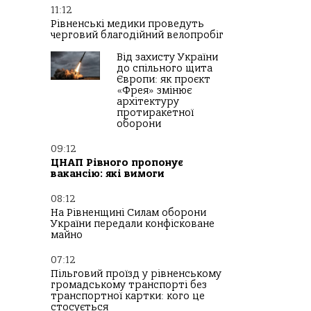
11:12
Рівненські медики проведуть
черговий благодійний велопробіг
Від захисту України
до спільного щита
Європи: як проєкт
«Фрея» змінює
архітектуру
протиракетної
оборони
09:12
ЦНАП Рівного пропонує
вакансію: які вимоги
08:12
На Рівненщині Силам оборони
України передали конфісковане
майно
07:12
Пільговий проїзд у рівненському
громадському транспорті без
транспортної картки: кого це
стосується