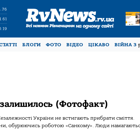
4.76
1.61
0.19
СТАТТІ
БЛОГИ
ФОТО
ВІДЕО
ЦІКАВО
ВІЙНА З
 залишилось (Фотофакт)
 Незалежності України не встигають прибрати сміття.
ини, обурюючись роботою «Санкому». Люди намагаютьс