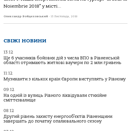
Noiembrie 2018” у місті...
Олександр Войцеховський
-
13 Листопада, 2018
СВІЖІ НОВИНИ
13:12
Ще 6 учасників бойових дій з числа ВПО в Рівненській
області отримають житлові ваучери по 2 млн гривень
11:12
Музиканти з кількох країн Європи виступлять у Рівному
09:12
На одній із вулиць Рівного ліквідували стихійне
сміттєзвалище
08:12
Другий рівень захисту енергооб’єктів Рівненщини
завершать до початку опалювального сезону