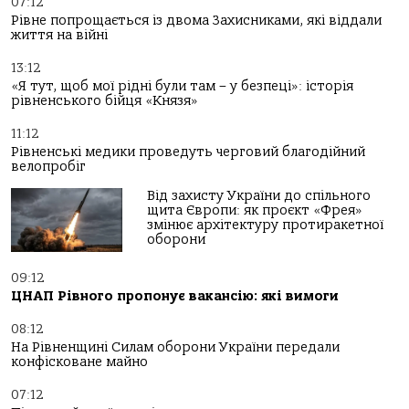
07:12
Рівне попрощається із двома Захисниками, які віддали
життя на війні
13:12
«Я тут, щоб мої рідні були там – у безпеці»: історія
рівненського бійця «Князя»
11:12
Рівненські медики проведуть черговий благодійний
велопробіг
Від захисту України до спільного
щита Європи: як проєкт «Фрея»
змінює архітектуру протиракетної
оборони
09:12
ЦНАП Рівного пропонує вакансію: які вимоги
08:12
На Рівненщині Силам оборони України передали
конфісковане майно
07:12