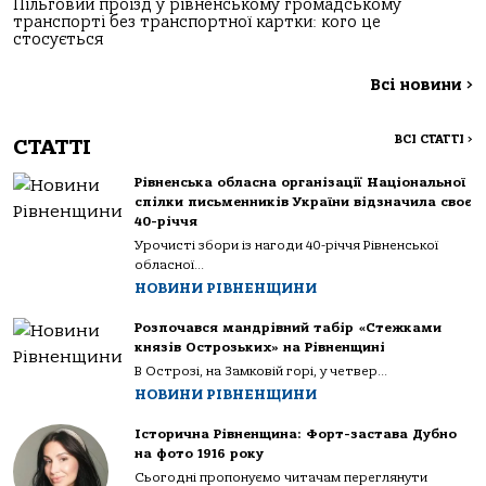
Пільговий проїзд у рівненському громадському
транспорті без транспортної картки: кого це
стосується
Всі новини
>
ВСІ СТАТТІ
>
СТАТТІ
Рівненська обласна організації Національної
спілки письменників України відзначила своє
40-річчя
Урочисті збори із нагоди 40-річчя Рівненської
обласної...
НОВИНИ РІВНЕНЩИНИ
Розпочався мандрівний табір «Стежками
князів Острозьких» на Рівненщині
В Острозі, на Замковій горі, у четвер...
НОВИНИ РІВНЕНЩИНИ
Історична Рівненщина: Форт-застава Дубно
на фото 1916 року
Сьогодні пропонуємо читачам переглянути