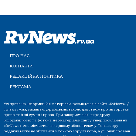
ПРО НАС
КОНТАКТИ
РЕДАКЦІЙНА ПОЛІТИКА
РЕКЛАМА
Усі права на інформаційні матеріали, розміщені на сайті «RvNews» /
rvnews.rv.ua, захищені українським законодавством про авторське
право та інші суміжні права. При використанні, передруку
інформаційних та фото-,відеоматеріалів сайту, гіперпосилання на
«RvNews» має міститися в першому абзаці тексту. Точка зору
редакції може не збігатися з точкою зору автора, а усі опубліковані