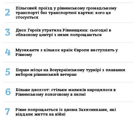
Пільговий проїзд у рівненському громадському
2
транспорті без транспортної картки: кого це
стосується
3
Двох Героїв утратила Рівненщина: сьогодні в
обласному центрі з ними попрощаються
4
Музиканти з кількох країн Європи виступлять у
Рівному
5
Перше місце на Всеукраїнському турнірі з плавання
виборов рівненський ветеран
6
Більше двохсот: стільки малюків народилося в
Рівненському пологовому в липні
7
Рівне попрощається із двома Захисниками, які
віддали життя на війні