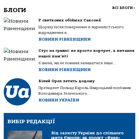
ВСІ БЛОГИ
>
БЛОГИ
У святкових обіймах Саксонії
Щоразу після повернення із журналістського
відрядження я...
НОВИНИ РІВНЕНЩИНИ
Стус на гривні: не просто портрет, а питання
нашої пам’яті
Є імена, які не повинні залишатися лише...
НОВИНИ РІВНЕНЩИНИ
Білий Орел летить додому
Президент Польщі Кароль Навроцький позбавив
Володимира Зеленського...
НОВИНИ УКРАЇНИ
ВИБІР РЕДАКЦІЇ
Від захисту України до спільного
щита Європи: як проєкт «Фрея»