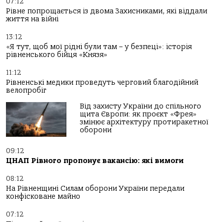
07:12
Рівне попрощається із двома Захисниками, які віддали
життя на війні
13:12
«Я тут, щоб мої рідні були там – у безпеці»: історія
рівненського бійця «Князя»
11:12
Рівненські медики проведуть черговий благодійний
велопробіг
Від захисту України до спільного
щита Європи: як проєкт «Фрея»
змінює архітектуру протиракетної
оборони
09:12
ЦНАП Рівного пропонує вакансію: які вимоги
08:12
На Рівненщині Силам оборони України передали
конфісковане майно
07:12