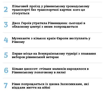
Пільговий проїзд у рівненському громадському
2
транспорті без транспортної картки: кого це
стосується
3
Двох Героїв утратила Рівненщина: сьогодні в
обласному центрі з ними попрощаються
4
Музиканти з кількох країн Європи виступлять у
Рівному
5
Перше місце на Всеукраїнському турнірі з плавання
виборов рівненський ветеран
6
Більше двохсот: стільки малюків народилося в
Рівненському пологовому в липні
7
Рівне попрощається із двома Захисниками, які
віддали життя на війні