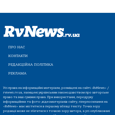
ПРО НАС
КОНТАКТИ
РЕДАКЦІЙНА ПОЛІТИКА
РЕКЛАМА
Усі права на інформаційні матеріали, розміщені на сайті «RvNews» /
rvnews.rv.ua, захищені українським законодавством про авторське
право та інші суміжні права. При використанні, передруку
інформаційних та фото-,відеоматеріалів сайту, гіперпосилання на
«RvNews» має міститися в першому абзаці тексту. Точка зору
редакції може не збігатися з точкою зору автора, а усі опубліковані