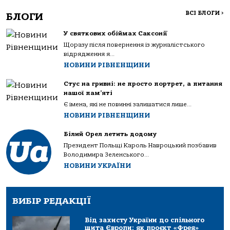
ВСІ БЛОГИ
>
БЛОГИ
У святкових обіймах Саксонії
Щоразу після повернення із журналістського
відрядження я...
НОВИНИ РІВНЕНЩИНИ
Стус на гривні: не просто портрет, а питання
нашої пам’яті
Є імена, які не повинні залишатися лише...
НОВИНИ РІВНЕНЩИНИ
Білий Орел летить додому
Президент Польщі Кароль Навроцький позбавив
Володимира Зеленського...
НОВИНИ УКРАЇНИ
ВИБІР РЕДАКЦІЇ
Від захисту України до спільного
щита Європи: як проєкт «Фрея»