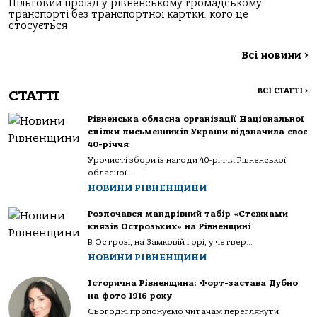
Пільговий проїзд у рівненському громадському
транспорті без транспортної картки: кого це
стосується
Всі новини
>
ВСІ СТАТТІ
>
СТАТТІ
Рівненська обласна організації Національної
спілки письменників України відзначила своє
40-річчя
Урочисті збори із нагоди 40-річчя Рівненської
обласної...
НОВИНИ РІВНЕНЩИНИ
Розпочався мандрівний табір «Стежками
князів Острозьких» на Рівненщині
В Острозі, на Замковій горі, у четвер...
НОВИНИ РІВНЕНЩИНИ
Історична Рівненщина: Форт-застава Дубно
на фото 1916 року
Сьогодні пропонуємо читачам переглянути