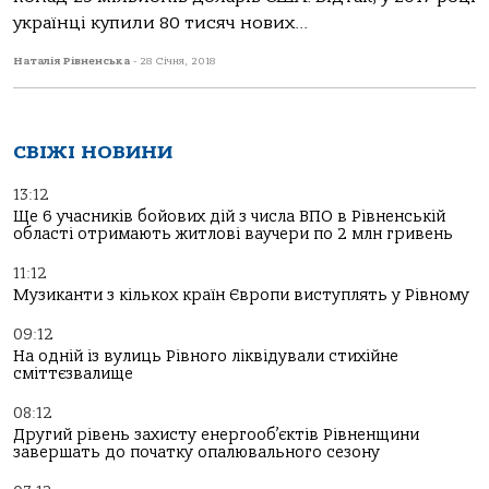
українці купили 80 тисяч нових...
Наталія Рівненська
-
28 Січня, 2018
СВІЖІ НОВИНИ
13:12
Ще 6 учасників бойових дій з числа ВПО в Рівненській
області отримають житлові ваучери по 2 млн гривень
11:12
Музиканти з кількох країн Європи виступлять у Рівному
09:12
На одній із вулиць Рівного ліквідували стихійне
сміттєзвалище
08:12
Другий рівень захисту енергооб’єктів Рівненщини
завершать до початку опалювального сезону