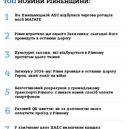
ТОП
НОВИНИ РІВНЕНЩИНИ:
1
На Хмельницькій АЕС відбулася чергова ротація
місії МАГАТЕ
2
Рівне втратило ще одного Захисника: сьогодні його
проведуть в останню дорогу
3
Культурні заходи, які відбудуться в Рівному
протягом цього тижня
4
Загинув у 2024-му: Рівне проведе в останню дорогу
Героя, який поліг на війні
Безготівковий розрахунок у громадському
5
транспорті Рівного: з'явився новий спосіб оплати
смартфоном
6
Разовий QR-квиток: як за допомогою нього
оплатити проїзд у Рівному
У хімічному цеху ХАЕС визначили кращих