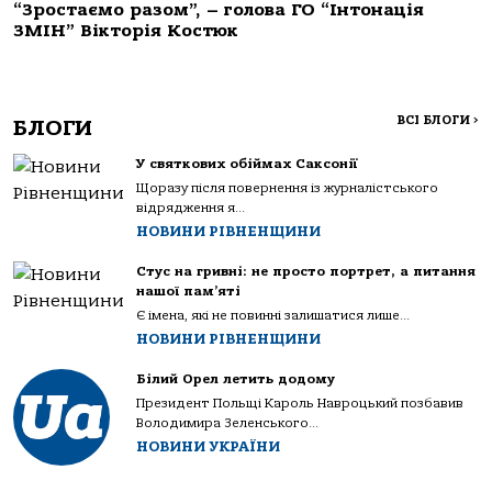
“Зростаємо разом”, – голова ГО “Інтонація
ЗМІН” Вікторія Костюк
ВСІ БЛОГИ
>
БЛОГИ
У святкових обіймах Саксонії
Щоразу після повернення із журналістського
відрядження я...
НОВИНИ РІВНЕНЩИНИ
Стус на гривні: не просто портрет, а питання
нашої пам’яті
Є імена, які не повинні залишатися лише...
НОВИНИ РІВНЕНЩИНИ
Білий Орел летить додому
Президент Польщі Кароль Навроцький позбавив
Володимира Зеленського...
НОВИНИ УКРАЇНИ