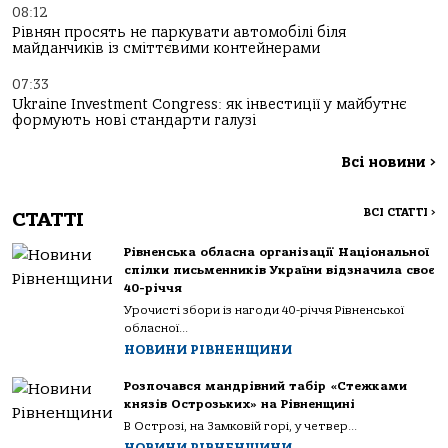
08:12
Рівнян просять не паркувати автомобілі біля
майданчиків із сміттєвими контейнерами
07:33
Ukraine Investment Congress: як інвестиції у майбутнє
формують нові стандарти галузі
Всі новини
>
ВСІ СТАТТІ
>
СТАТТІ
Рівненська обласна організації Національної
спілки письменників України відзначила своє
40-річчя
Урочисті збори із нагоди 40-річчя Рівненської
обласної...
НОВИНИ РІВНЕНЩИНИ
Розпочався мандрівний табір «Стежками
князів Острозьких» на Рівненщині
В Острозі, на Замковій горі, у четвер...
НОВИНИ РІВНЕНЩИНИ