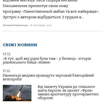
відомий митець Лесь Подерв’янський.
Письменник презентує свою нову
програму «Таинственный амбал та все найкраще».
Зустріч з автором відбудеться 2 грудня в...
Наталія Рівненська
-
18 Листопада, 2017
СВІЖІ НОВИНИ
13:12
«Я тут, щоб мої рідні були там – у безпеці»: історія
рівненського бійця «Князя»
11:12
Рівненські медики проведуть черговий благодійний
велопробіг
Від захисту України до спільного
щита Європи: як проєкт «Фрея»
змінює архітектуру протиракетної
оборони