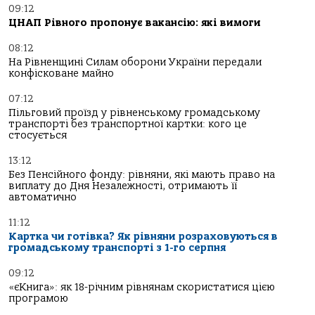
09:12
ЦНАП Рівного пропонує вакансію: які вимоги
08:12
На Рівненщині Силам оборони України передали
конфісковане майно
07:12
Пільговий проїзд у рівненському громадському
транспорті без транспортної картки: кого це
стосується
13:12
Без Пенсійного фонду: рівняни, які мають право на
виплату до Дня Незалежності, отримають її
автоматично
11:12
Картка чи готівка? Як рівняни розраховуються в
громадському транспорті з 1-го серпня
09:12
«єКнига»: як 18-річним рівнянам скористатися цією
програмою