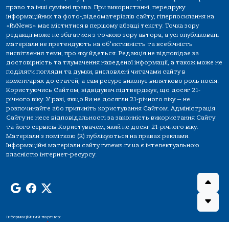
право та інші суміжні права. При використанні, передруку
інформаційних та фото-,відеоматеріалів сайту, гіперпосилання на
«RvNews» має міститися в першому абзаці тексту. Точка зору
редакції може не збігатися з точкою зору автора, а усі опубліковані
матеріали не претендують на об'єктивність та всебічність
висвітлення теми, про яку йдеться. Редакція не відповідає за
достовірність та тлумачення наведеної інформації, а також може не
поділяти погляди та думки, висловлені читачами сайту в
коментарях до статей, а сам ресурс виконує винятково роль носія.
Користуючись Сайтом, відвідувач підтверджує, що досяг 21-
річного віку. У разі, якщо Ви не досягли 21-річного віку — не
розпочинайте або припиніть користування Сайтом. Адміністрація
Сайту не несе відповідальності за законність використання Сайту
та його сервісів Користувачем, який не досяг 21-річного віку.
Матеріали з поміткою (R) публікуються на правах реклами.
Інформаційні матеріали сайту rvnews.rv.ua є інтелектуальною
власністю інтернет-ресурсу.
Інформаційний партнер: