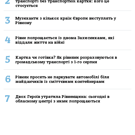
2
транспорті без транспортної картки: кого це
стосується
3
Музиканти з кількох країн Європи виступлять у
Рівному
4
Рівне попрощається із двома Захисниками, які
віддали життя на війні
5
Картка чи готівка? Як рівняни розраховуються в
громадському транспорті з 1-го серпня
6
Рівнян просять не паркувати автомобілі біля
майданчиків із сміттєвими контейнерами
7
Двох Героїв утратила Рівненщина: сьогодні в
обласному центрі з ними попрощаються