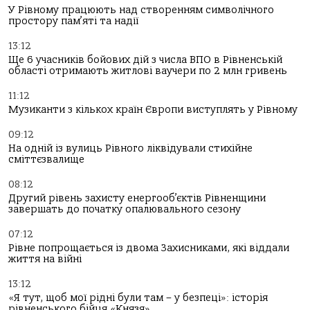
У Рівному працюють над створенням символічного
простору пам’яті та надії
13:12
Ще 6 учасників бойових дій з числа ВПО в Рівненській
області отримають житлові ваучери по 2 млн гривень
11:12
Музиканти з кількох країн Європи виступлять у Рівному
09:12
На одній із вулиць Рівного ліквідували стихійне
сміттєзвалище
08:12
Другий рівень захисту енергооб’єктів Рівненщини
завершать до початку опалювального сезону
07:12
Рівне попрощається із двома Захисниками, які віддали
життя на війні
13:12
«Я тут, щоб мої рідні були там – у безпеці»: історія
рівненського бійця «Князя»