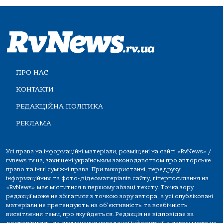
ПРО НАС
КОНТАКТИ
РЕДАКЦІЙНА ПОЛІТИКА
РЕКЛАМА
Усі права на інформаційні матеріали, розміщені на сайті «RvNews» /
rvnews.rv.ua, захищені українським законодавством про авторське
право та інші суміжні права. При використанні, передруку
інформаційних та фото-,відеоматеріалів сайту, гіперпосилання на
«RvNews» має міститися в першому абзаці тексту. Точка зору
редакції може не збігатися з точкою зору автора, а усі опубліковані
матеріали не претендують на об'єктивність та всебічність
висвітлення теми, про яку йдеться. Редакція не відповідає за