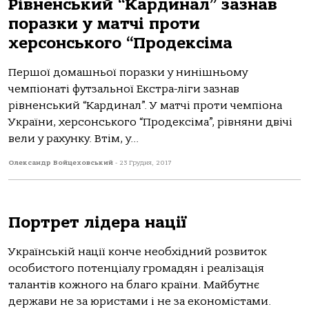
Рівненський “Кардинал” зазнав
поразки у матчі проти
херсонського “Продексіма
Першої домашньої поразки у нинішньому
чемпіонаті футзальної Екстра-ліги зазнав
рівненський “Кардинал”. У матчі проти чемпіона
України, херсонського “Продексіма”, рівняни двічі
вели у рахунку. Втім, у...
Олександр Войцеховський
-
23 Грудня, 2017
Портрет лідера нації
Українській нації конче необхідний розвиток
особистого потенціалу громадян і реалізація
талантів кожного на благо країни. Майбутнє
держави не за юристами і не за економістами.