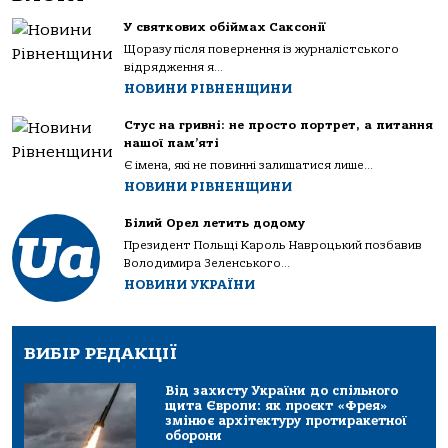
У святкових обіймах Саксонії
Щоразу після повернення із журналістського
відрядження я...
НОВИНИ РІВНЕНЩИНИ
Стус на гривні: не просто портрет, а питання
нашої пам’яті
Є імена, які не повинні залишатися лише...
НОВИНИ РІВНЕНЩИНИ
Білий Орел летить додому
Президент Польщі Кароль Навроцький позбавив
Володимира Зеленського...
НОВИНИ УКРАЇНИ
ВИБІР РЕДАКЦІЇ
Від захисту України до спільного
щита Європи: як проєкт «Фрея»
змінює архітектуру протиракетної
оборони