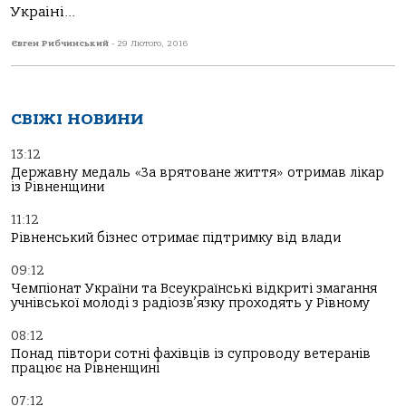
Украіні...
Євген Рибчинський
-
29 Лютого, 2016
СВІЖІ НОВИНИ
13:12
Державну медаль «За врятоване життя» отримав лікар
із Рівненщини
11:12
Рівненський бізнес отримає підтримку від влади
09:12
Чемпіонат України та Всеукраїнські відкриті змагання
учнівської молоді з радіозв’язку проходять у Рівному
08:12
Понад півтори сотні фахівців із супроводу ветеранів
працює на Рівненщині
07:12