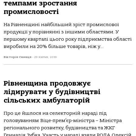
темпами зростання
промисловості
На Рівненщині найбільший зріст промислової
продукції у порівнянні з іншими областями. У
першому кварталі цього року підприємства області
виробили на 20% більше товарів, ніж у...
Вікторія Синиця
-
29 Квітня, 2019
Рівненщина продовжує
лідирувати у будівництві
сільських амбулаторій
Про це йшлося на селекторній нараді під
головуванням Віце-прем’єр-міністра – Міністра
регіонального розвитку, будівництва та ЖКГ
Геннадія Зубка. Участь у нараді взяли РОДА Олексій