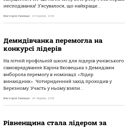
несподіванка! З’ясувалося, що найкраще...
Вікторія Синиця
-
23 Серпня, 2019
Демидівчанка перемогла на
конкурсі лідерів
На літній профільній школі для лідерів учнівського
самоврядування Каріна Яковецька з Демидівки
виборола перемогу в номінації «Лідер
винахідник». Чотириденний захід проходив у
Березному. Участь у ньому взяли...
Вікторія Синиця
-
28 Червня, 2019
Рівненщина стала лідером за