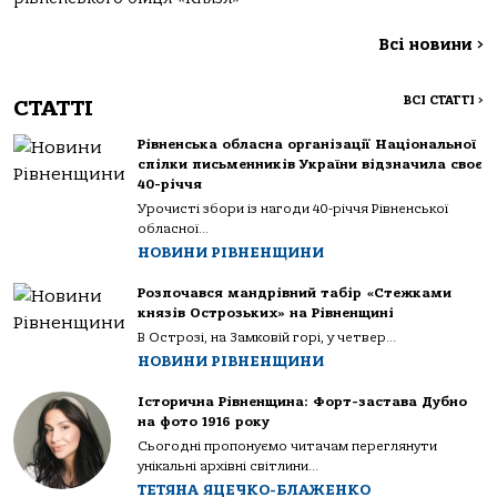
Всі новини
>
ВСІ СТАТТІ
>
СТАТТІ
Рівненська обласна організації Національної
спілки письменників України відзначила своє
40-річчя
Урочисті збори із нагоди 40-річчя Рівненської
обласної...
НОВИНИ РІВНЕНЩИНИ
Розпочався мандрівний табір «Стежками
князів Острозьких» на Рівненщині
В Острозі, на Замковій горі, у четвер...
НОВИНИ РІВНЕНЩИНИ
Історична Рівненщина: Форт-застава Дубно
на фото 1916 року
Сьогодні пропонуємо читачам переглянути
унікальні архівні світлини...
ТЕТЯНА ЯЦЕЧКО-БЛАЖЕНКО