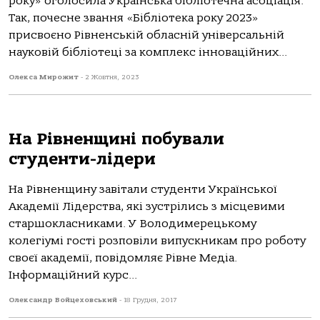
року» оголосила Українська бібліотечна асоціація.
Так, почесне звання «Бібліотека року 2023»
присвоєно Рівненській обласній універсальній
науковій бібліотеці за комплекс інноваційних...
Олекса Мирожит
-
2 Жовтня, 2023
На Рівненщині побували
студенти-лідери
На Рівненщину завітали студенти Української
Академії Лідерства, які зустрілись з місцевими
старшокласниками. У Володимерецькому
колегіумі гості розповіли випускникам про роботу
своєї академії, повідомляє Рівне Медіа.
Інформаційний курс...
Олександр Войцеховський
-
18 Грудня, 2017