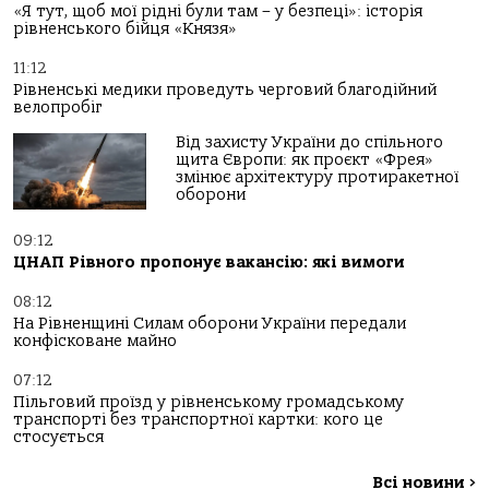
«Я тут, щоб мої рідні були там – у безпеці»: історія
рівненського бійця «Князя»
11:12
Рівненські медики проведуть черговий благодійний
велопробіг
Від захисту України до спільного
щита Європи: як проєкт «Фрея»
змінює архітектуру протиракетної
оборони
09:12
ЦНАП Рівного пропонує вакансію: які вимоги
08:12
На Рівненщині Силам оборони України передали
конфісковане майно
07:12
Пільговий проїзд у рівненському громадському
транспорті без транспортної картки: кого це
стосується
Всі новини
>