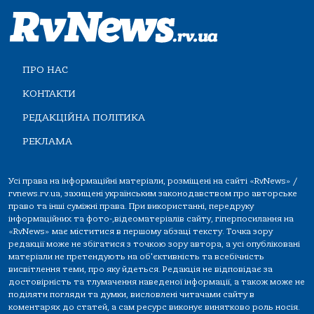
ПРО НАС
КОНТАКТИ
РЕДАКЦІЙНА ПОЛІТИКА
РЕКЛАМА
Усі права на інформаційні матеріали, розміщені на сайті «RvNews» /
rvnews.rv.ua, захищені українським законодавством про авторське
право та інші суміжні права. При використанні, передруку
інформаційних та фото-,відеоматеріалів сайту, гіперпосилання на
«RvNews» має міститися в першому абзаці тексту. Точка зору
редакції може не збігатися з точкою зору автора, а усі опубліковані
матеріали не претендують на об'єктивність та всебічність
висвітлення теми, про яку йдеться. Редакція не відповідає за
достовірність та тлумачення наведеної інформації, а також може не
поділяти погляди та думки, висловлені читачами сайту в
коментарях до статей, а сам ресурс виконує винятково роль носія.