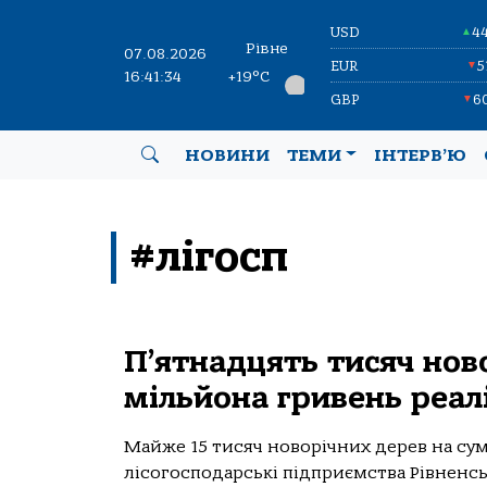
USD
4
▲
Рівне
07.08.2026
EUR
5
▼
16:41:34
+19°C
GBP
6
▼
НОВИНИ
ТЕМИ
ІНТЕРВ’Ю
#лігосп
П’ятнадцять тисяч нов
мільйона гривень реал
Майже 15 тисяч новорічних дерев на сум
лісогосподарські підприємства Рівненс