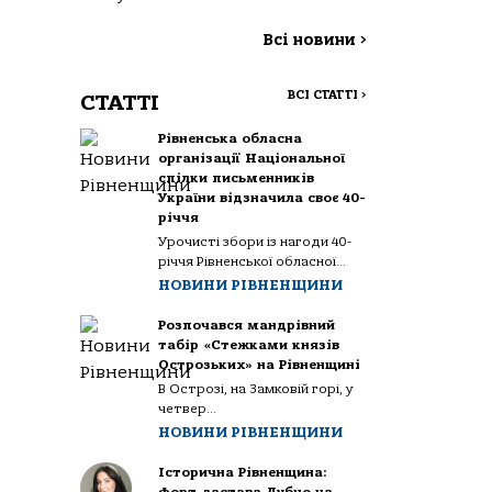
Всі новини
>
ВСІ СТАТТІ
>
СТАТТІ
Рівненська обласна
організації Національної
спілки письменників
України відзначила своє 40-
річчя
Урочисті збори із нагоди 40-
річчя Рівненської обласної...
НОВИНИ РІВНЕНЩИНИ
Розпочався мандрівний
табір «Стежками князів
Острозьких» на Рівненщині
В Острозі, на Замковій горі, у
четвер...
НОВИНИ РІВНЕНЩИНИ
Історична Рівненщина: