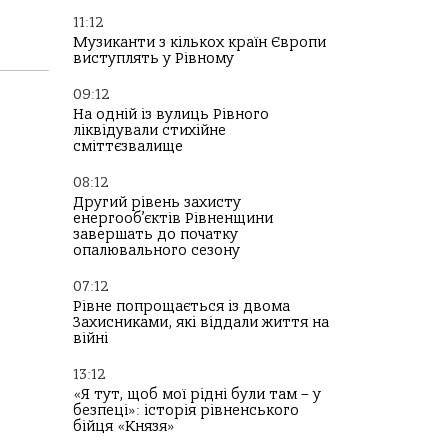
11:12
Музиканти з кількох країн Європи
виступлять у Рівному
09:12
На одній із вулиць Рівного
ліквідували стихійне
сміттєзвалище
08:12
Другий рівень захисту
енергооб’єктів Рівненщини
завершать до початку
опалювального сезону
07:12
Рівне попрощається із двома
Захисниками, які віддали життя на
війні
13:12
«Я тут, щоб мої рідні були там – у
безпеці»: історія рівненського
бійця «Князя»