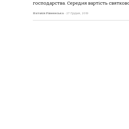
господарства. Середня вартість святково
Наталія Рівненська
-
27 Грудня, 2019