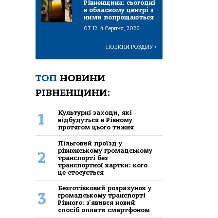
Рівненщина: сьогодні
в обласному центрі з
ними попрощаються
07:12, 4 Серпня, 2026
НОВИНИ РОЗДІЛУ
>
ТОП
НОВИНИ
РІВНЕНЩИНИ:
Культурні заходи, які
1
відбудуться в Рівному
протягом цього тижня
Пільговий проїзд у
рівненському громадському
2
транспорті без
транспортної картки: кого
це стосується
Безготівковий розрахунок у
3
громадському транспорті
Рівного: з'явився новий
спосіб оплати смартфоном