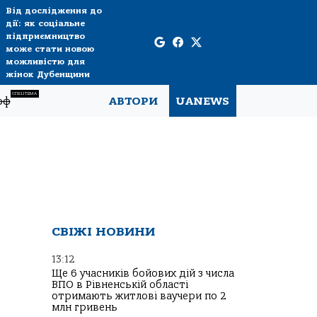
Від дослідження до
дії: як соціальне
підприємництво
може стати новою
можливістю для
жінок Дубенщини
СПЕЦТЕМА
рф
АВТОРИ
UANEWS
СВІЖІ НОВИНИ
13:12
Ще 6 учасників бойових дій з числа
ВПО в Рівненській області
отримають житлові ваучери по 2
млн гривень