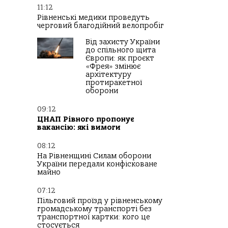
11:12
Рівненські медики проведуть
черговий благодійний велопробіг
Від захисту України
до спільного щита
Європи: як проєкт
«Фрея» змінює
архітектуру
протиракетної
оборони
09:12
ЦНАП Рівного пропонує
вакансію: які вимоги
08:12
На Рівненщині Силам оборони
України передали конфісковане
майно
07:12
Пільговий проїзд у рівненському
громадському транспорті без
транспортної картки: кого це
стосується