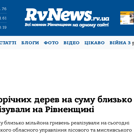
4.76
1.61
0.19
СТАТТІ
БЛОГИ
ФОТО
ВІДЕО
ЦІКАВО
ВІЙНА З
орічних дерев на суму близько
ізували на Рівненщині
у близько мільйона гривень реалізували на сьогодні
ького обласного управління лісового та мисливського