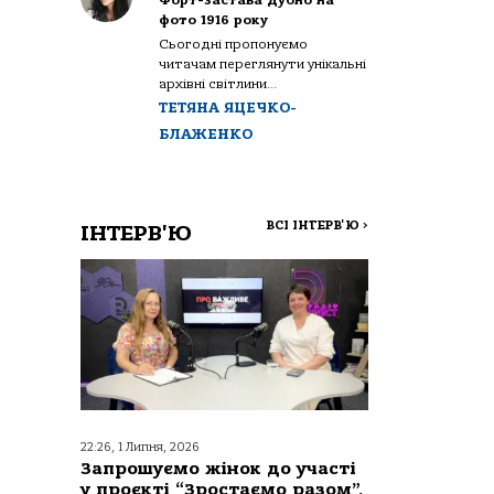
Форт-застава Дубно на
фото 1916 року
Сьогодні пропонуємо
читачам переглянути унікальні
архівні світлини...
ТЕТЯНА ЯЦЕЧКО-
БЛАЖЕНКО
ВСІ ІНТЕРВ'Ю
>
ІНТЕРВ'Ю
22:26, 1 Липня, 2026
Запрошуємо жінок до участі
у проєкті “Зростаємо разом”,