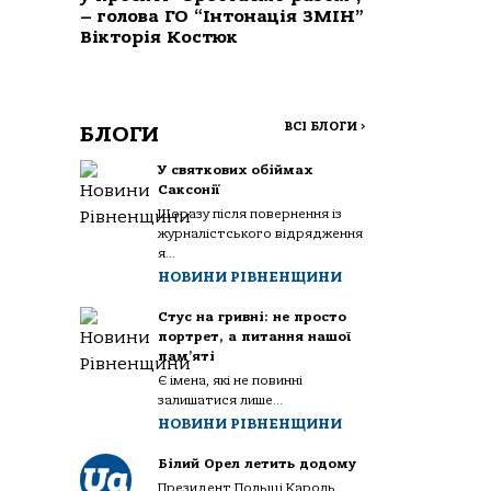
– голова ГО “Інтонація ЗМІН”
Вікторія Костюк
ВСІ БЛОГИ
>
БЛОГИ
У святкових обіймах
Саксонії
Щоразу після повернення із
журналістського відрядження
я...
НОВИНИ РІВНЕНЩИНИ
Стус на гривні: не просто
портрет, а питання нашої
пам’яті
Є імена, які не повинні
залишатися лише...
НОВИНИ РІВНЕНЩИНИ
Білий Орел летить додому
Президент Польщі Кароль