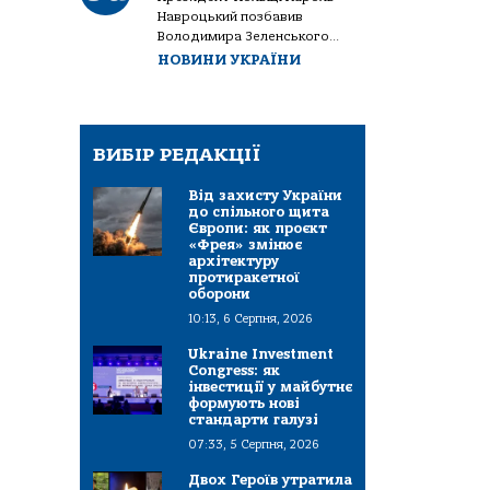
Навроцький позбавив
Володимира Зеленського...
НОВИНИ УКРАЇНИ
ВИБІР РЕДАКЦІЇ
Від захисту України
до спільного щита
Європи: як проєкт
«Фрея» змінює
архітектуру
протиракетної
оборони
10:13, 6 Серпня, 2026
Ukraine Investment
Congress: як
інвестиції у майбутнє
формують нові
стандарти галузі
07:33, 5 Серпня, 2026
Двох Героїв утратила