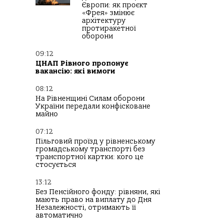
Європи: як проєкт
«Фрея» змінює
архітектуру
протиракетної
оборони
09:12
ЦНАП Рівного пропонує
вакансію: які вимоги
08:12
На Рівненщині Силам оборони
України передали конфісковане
майно
07:12
Пільговий проїзд у рівненському
громадському транспорті без
транспортної картки: кого це
стосується
13:12
Без Пенсійного фонду: рівняни, які
мають право на виплату до Дня
Незалежності, отримають її
автоматично