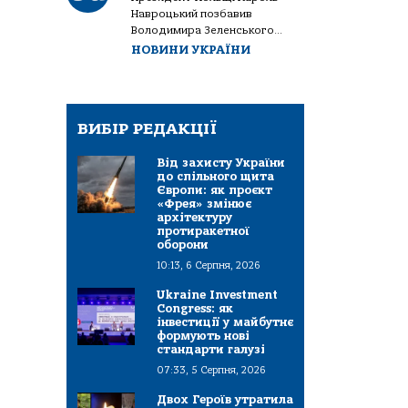
Навроцький позбавив
Володимира Зеленського...
НОВИНИ УКРАЇНИ
ВИБІР РЕДАКЦІЇ
Від захисту України
до спільного щита
Європи: як проєкт
«Фрея» змінює
архітектуру
протиракетної
оборони
10:13, 6 Серпня, 2026
Ukraine Investment
Congress: як
інвестиції у майбутнє
формують нові
стандарти галузі
07:33, 5 Серпня, 2026
Двох Героїв утратила