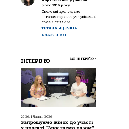
Форт-застава Дубно на
фото 1916 року
Сьогодні пропонуємо
читачам переглянути унікальні
архівні світлини...
ТЕТЯНА ЯЦЕЧКО-
БЛАЖЕНКО
ВСІ ІНТЕРВ'Ю
>
ІНТЕРВ'Ю
22:26, 1 Липня, 2026
Запрошуємо жінок до участі
у проєкті “Зростаємо разом”,