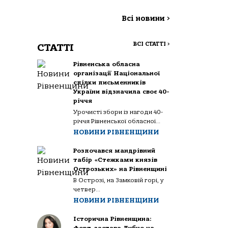
Всі новини
>
ВСІ СТАТТІ
>
СТАТТІ
Рівненська обласна
організації Національної
спілки письменників
України відзначила своє 40-
річчя
Урочисті збори із нагоди 40-
річчя Рівненської обласної...
НОВИНИ РІВНЕНЩИНИ
Розпочався мандрівний
табір «Стежками князів
Острозьких» на Рівненщині
В Острозі, на Замковій горі, у
четвер...
НОВИНИ РІВНЕНЩИНИ
Історична Рівненщина: