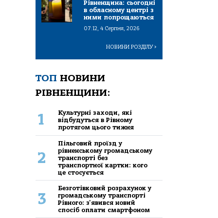
Рівненщина: сьогодні
в обласному центрі з
ними попрощаються
07:12, 4 Серпня, 2026
НОВИНИ РОЗДІЛУ
>
ТОП
НОВИНИ
РІВНЕНЩИНИ:
Культурні заходи, які
1
відбудуться в Рівному
протягом цього тижня
Пільговий проїзд у
рівненському громадському
2
транспорті без
транспортної картки: кого
це стосується
Безготівковий розрахунок у
3
громадському транспорті
Рівного: з'явився новий
спосіб оплати смартфоном