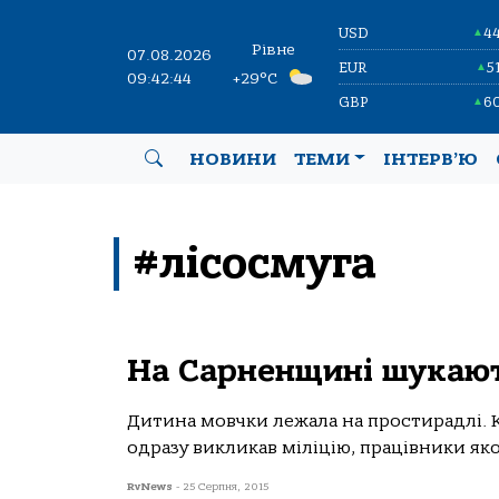
USD
4
▲
Рівне
07.08.2026
EUR
5
▲
09:42:45
+29°C
GBP
6
▲
НОВИНИ
ТЕМИ
ІНТЕРВ’Ю
#лісосмуга
На Сарненщині шукают
Дитина мовчки лежала на простирадлі. Ко
одразу викликав міліцію, працівники якої
RvNews
-
25 Серпня, 2015