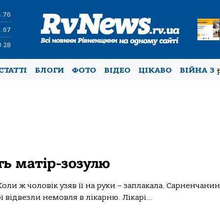
4.76
1.67
0.28
СТАТТІ
БЛОГИ
ФОТО
ВІДЕО
ЦІКАВО
ВІЙНА З
ь матір-зозулю
ли ж чоловік узяв її на руки – заплакала. Сарненчанин
 відвезли немовля в лікарню. Лікарі...