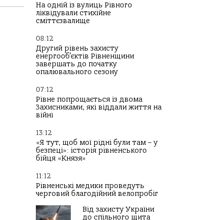
На одній із вулиць Рівного
ліквідували стихійне
сміттєзвалище
08:12
Другий рівень захисту
енергооб’єктів Рівненщини
завершать до початку
опалювального сезону
07:12
Рівне попрощається із двома
Захисниками, які віддали життя на
війні
13:12
«Я тут, щоб мої рідні були там – у
безпеці»: історія рівненського
бійця «Князя»
11:12
Рівненські медики проведуть
черговий благодійний велопробіг
Від захисту України
до спільного щита