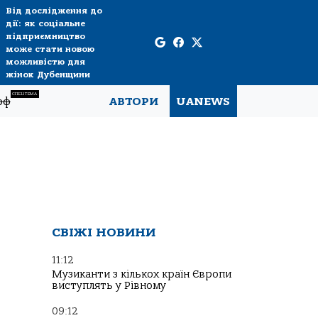
Від дослідження до
дії: як соціальне
підприємництво
може стати новою
можливістю для
жінок Дубенщини
СПЕЦТЕМА
рф
АВТОРИ
UANEWS
СВІЖІ НОВИНИ
11:12
Музиканти з кількох країн Європи
виступлять у Рівному
09:12