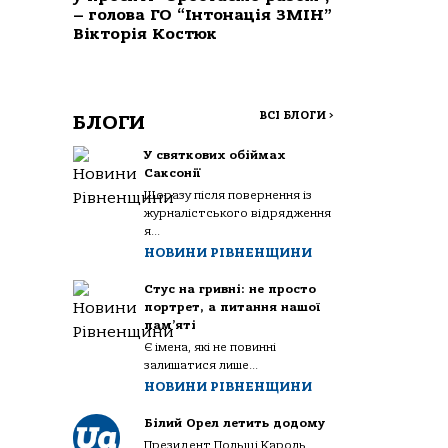
– голова ГО “Інтонація ЗМІН”
Вікторія Костюк
ВСІ БЛОГИ
>
БЛОГИ
У святкових обіймах
Саксонії
Щоразу після повернення із
журналістського відрядження
я...
НОВИНИ РІВНЕНЩИНИ
Стус на гривні: не просто
портрет, а питання нашої
пам’яті
Є імена, які не повинні
залишатися лише...
НОВИНИ РІВНЕНЩИНИ
Білий Орел летить додому
Президент Польщі Кароль