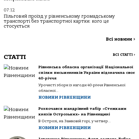
07:12
Пільговий проїзд у рівненському громадському
транспорті без транспортної картки: кого це
стосується
Всі новини
>
ВСІ СТАТТІ
>
СТАТТІ
Рівненська обласна організації Національної
спілки письменників України відзначила своє
40-річчя
Урочисті збори із нагоди 40-річчя Рівненської
обласної...
НОВИНИ РІВНЕНЩИНИ
Розпочався мандрівний табір «Стежками
князів Острозьких» на Рівненщині
В Острозі, на Замковій горі, у четвер...
НОВИНИ РІВНЕНЩИНИ