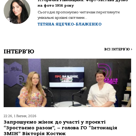
Історична Рівненщина: Форт-застава Дубно
на фото 1916 року
Сьогодні пропонуємо читачам переглянути
унікальні архівні світлини...
ТЕТЯНА ЯЦЕЧКО-БЛАЖЕНКО
ВСІ ІНТЕРВ'Ю
>
ІНТЕРВ'Ю
22:26, 1 Липня, 2026
Запрошуємо жінок до участі у проєкті
“Зростаємо разом”, – голова ГО “Інтонація
ЗМІН” Вікторія Костюк