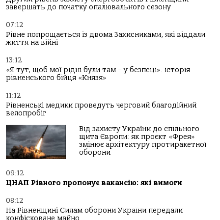
завершать до початку опалювального сезону
07:12
Рівне попрощається із двома Захисниками, які віддали
життя на війні
13:12
«Я тут, щоб мої рідні були там – у безпеці»: історія
рівненського бійця «Князя»
11:12
Рівненські медики проведуть черговий благодійний
велопробіг
Від захисту України до спільного
щита Європи: як проєкт «Фрея»
змінює архітектуру протиракетної
оборони
09:12
ЦНАП Рівного пропонує вакансію: які вимоги
08:12
На Рівненщині Силам оборони України передали
конфісковане майно