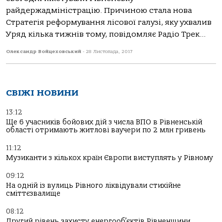
райдержадміністрацію. Причиною стала нова
Стратегія реформування лісової галузі, яку ухвалив
Уряд кілька тижнів тому, повідомляє Радіо Трек...
Олександр Войцеховський
-
28 Листопада, 2017
СВІЖІ НОВИНИ
13:12
Ще 6 учасників бойових дій з числа ВПО в Рівненській
області отримають житлові ваучери по 2 млн гривень
11:12
Музиканти з кількох країн Європи виступлять у Рівному
09:12
На одній із вулиць Рівного ліквідували стихійне
сміттєзвалище
08:12
Другий рівень захисту енергооб’єктів Рівненщини