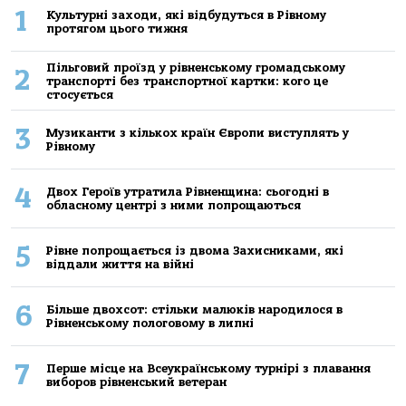
1
Культурні заходи, які відбудуться в Рівному
протягом цього тижня
Пільговий проїзд у рівненському громадському
2
транспорті без транспортної картки: кого це
стосується
3
Музиканти з кількох країн Європи виступлять у
Рівному
4
Двох Героїв утратила Рівненщина: сьогодні в
обласному центрі з ними попрощаються
5
Рівне попрощається із двома Захисниками, які
віддали життя на війні
6
Більше двохсот: стільки малюків народилося в
Рівненському пологовому в липні
7
Перше місце на Всеукраїнському турнірі з плавання
виборов рівненський ветеран