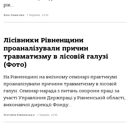
рік...
Яна Замкова
-
7 Березня, 2019
Лісівники Рівненщини
проаналізували причин
травматизму в лісовій галузі
(Фото)
На Рівненщині на виїзному семінарі-практикумі
проаналізували причини травматизму в лісовій
галузі. Семінар-нарада з питань охорони праці за
участі Управління Держпраці у Рівненській області,
виконавчої дирекції Фонду...
Наталія Рівненська
-
1 Червня, 2018