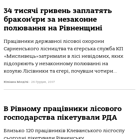
34 тисячі гривень заплатять
бракон’єри за незаконне
полювання на Рівненщині
Працівники державної лісової охорони
Сарненського лісництва та єгерська служба КП
«Мисливець»затримали в лісі невідомих, яких
підозрюють у незаконному полюванні на
козулю.Лісівники та єгері, почувши чотири...
Юліана Медічі
-
26 Грудня, 2017
В Рівному працівники лісового
господарства пікетували РДА
Близько 120 працівників Клеванського лісгоспу
сьогодні пікетували Рівненську