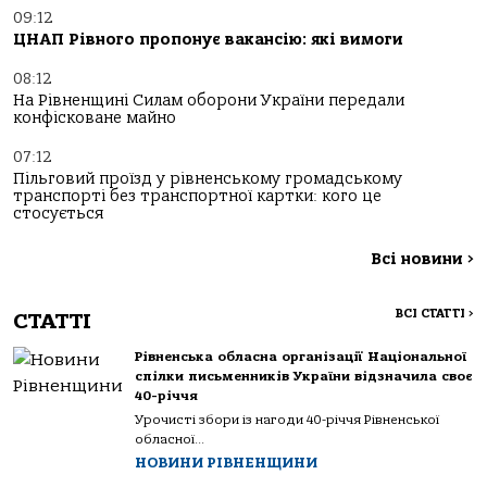
09:12
ЦНАП Рівного пропонує вакансію: які вимоги
08:12
На Рівненщині Силам оборони України передали
конфісковане майно
07:12
Пільговий проїзд у рівненському громадському
транспорті без транспортної картки: кого це
стосується
Всі новини
>
ВСІ СТАТТІ
>
СТАТТІ
Рівненська обласна організації Національної
спілки письменників України відзначила своє
40-річчя
Урочисті збори із нагоди 40-річчя Рівненської
обласної...
НОВИНИ РІВНЕНЩИНИ