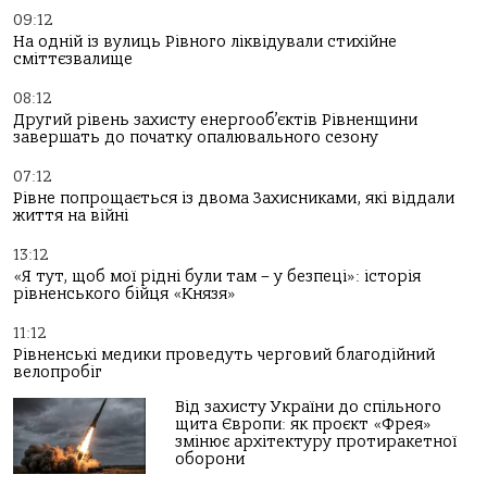
09:12
На одній із вулиць Рівного ліквідували стихійне
сміттєзвалище
08:12
Другий рівень захисту енергооб’єктів Рівненщини
завершать до початку опалювального сезону
07:12
Рівне попрощається із двома Захисниками, які віддали
життя на війні
13:12
«Я тут, щоб мої рідні були там – у безпеці»: історія
рівненського бійця «Князя»
11:12
Рівненські медики проведуть черговий благодійний
велопробіг
Від захисту України до спільного
щита Європи: як проєкт «Фрея»
змінює архітектуру протиракетної
оборони