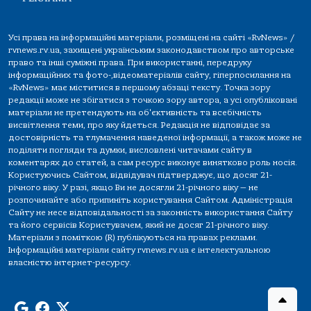
Усі права на інформаційні матеріали, розміщені на сайті «RvNews» /
rvnews.rv.ua, захищені українським законодавством про авторське
право та інші суміжні права. При використанні, передруку
інформаційних та фото-,відеоматеріалів сайту, гіперпосилання на
«RvNews» має міститися в першому абзаці тексту. Точка зору
редакції може не збігатися з точкою зору автора, а усі опубліковані
матеріали не претендують на об'єктивність та всебічність
висвітлення теми, про яку йдеться. Редакція не відповідає за
достовірність та тлумачення наведеної інформації, а також може не
поділяти погляди та думки, висловлені читачами сайту в
коментарях до статей, а сам ресурс виконує винятково роль носія.
Користуючись Сайтом, відвідувач підтверджує, що досяг 21-
річного віку. У разі, якщо Ви не досягли 21-річного віку — не
розпочинайте або припиніть користування Сайтом. Адміністрація
Сайту не несе відповідальності за законність використання Сайту
та його сервісів Користувачем, який не досяг 21-річного віку.
Матеріали з поміткою (R) публікуються на правах реклами.
Інформаційні матеріали сайту rvnews.rv.ua є інтелектуальною
власністю інтернет-ресурсу.