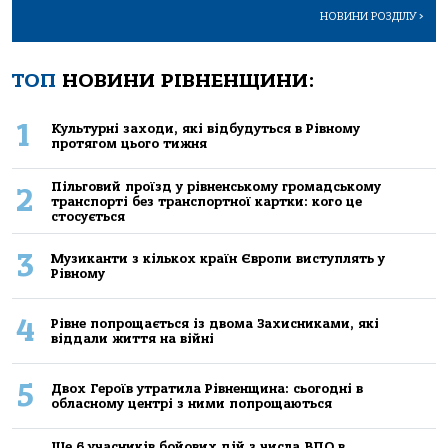
НОВИНИ РОЗДІЛУ
>
ТОП
НОВИНИ РІВНЕНЩИНИ:
1
Культурні заходи, які відбудуться в Рівному
протягом цього тижня
Пільговий проїзд у рівненському громадському
2
транспорті без транспортної картки: кого це
стосується
3
Музиканти з кількох країн Європи виступлять у
Рівному
4
Рівне попрощається із двома Захисниками, які
віддали життя на війні
5
Двох Героїв утратила Рівненщина: сьогодні в
обласному центрі з ними попрощаються
Ще 6 учасників бойових дій з числа ВПО в