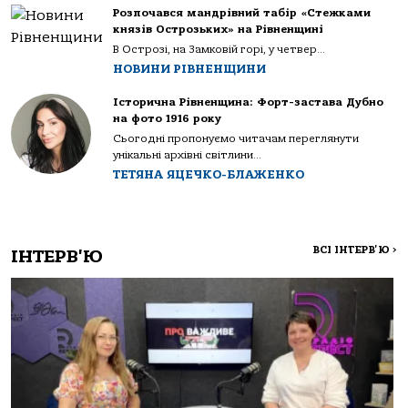
Розпочався мандрівний табір «Стежками
князів Острозьких» на Рівненщині
В Острозі, на Замковій горі, у четвер...
НОВИНИ РІВНЕНЩИНИ
Історична Рівненщина: Форт-застава Дубно
на фото 1916 року
Сьогодні пропонуємо читачам переглянути
унікальні архівні світлини...
ТЕТЯНА ЯЦЕЧКО-БЛАЖЕНКО
ВСІ ІНТЕРВ'Ю
>
ІНТЕРВ'Ю