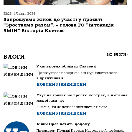
22:26, 1 Липня, 2026
Запрошуємо жінок до участі у проєкті
“Зростаємо разом”, – голова ГО “Інтонація
ЗМІН” Вікторія Костюк
ВСІ БЛОГИ
>
БЛОГИ
У святкових обіймах Саксонії
Щоразу після повернення із журналістського
відрядження я...
НОВИНИ РІВНЕНЩИНИ
Стус на гривні: не просто портрет, а питання
нашої пам’яті
Є імена, які не повинні залишатися лише...
НОВИНИ РІВНЕНЩИНИ
Білий Орел летить додому
Президент Польщі Кароль Навроцький позбавив