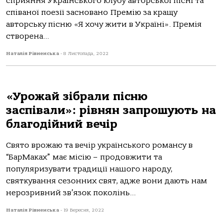
сприяння Українського клубу авторської пісні та
співаної поезії засновано Премію за кращу
авторську пісню «Я хочу жити в Україні». Премія
створена...
Наталія Рівненська
-
8 Листопада, 2022
«Урожай зібрали пісню
заспівали»: рівнян запрошують на
благодійний вечір
Свято врожаю та вечір українського романсу в
“БарМаках” має місію – продовжити та
популяризувати традиції нашого народу,
святкування сезонних свят, адже вони дають нам
нерозривний зв’язок поколінь...
Наталія Рівненська
-
19 Вересня, 2022