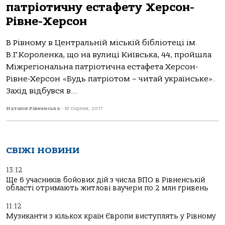
патріотичну естафету Херсон-
Рівне-Херсон
В Рівному в Центральній міській бібліотеці ім.
В.Г.Короленка, що на вулиці Київська, 44, пройшла
Міжрегіональна патріотична естафета Херсон-
Рівне-Херсон «Будь патріотом – читай українське».
Захід відбувся в...
Наталія Рівненська
-
18 Серпня, 2017
СВІЖІ НОВИНИ
13:12
Ще 6 учасників бойових дій з числа ВПО в Рівненській
області отримають житлові ваучери по 2 млн гривень
11:12
Музиканти з кількох країн Європи виступлять у Рівному