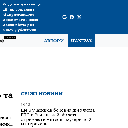
Від дослідження до
дії: як соціальне
підприємництво
може стати новою
можливістю для
жінок Дубенщини
СПЕЦТЕМА
рф
АВТОРИ
UANEWS
 та
СВІЖІ НОВИНИ
13:12
Ще 6 учасників бойових дій з числа
ВПО в Рівненській області
ися і
отримають житлові ваучери по 2
ник...
млн гривень