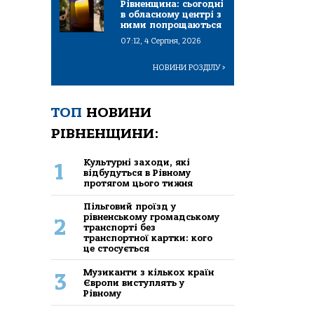
Рівненщина: сьогодні
в обласному центрі з
ними попрощаються
07:12, 4 Серпня, 2026
НОВИНИ РОЗДІЛУ
>
ТОП
НОВИНИ
РІВНЕНЩИНИ:
Культурні заходи, які
1
відбудуться в Рівному
протягом цього тижня
Пільговий проїзд у
рівненському громадському
2
транспорті без
транспортної картки: кого
це стосується
Музиканти з кількох країн
3
Європи виступлять у
Рівному