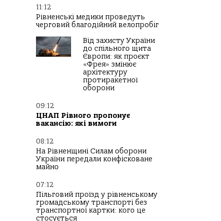
11:12
Рівненські медики проведуть
черговий благодійний велопробіг
Від захисту України
до спільного щита
Європи: як проєкт
«Фрея» змінює
архітектуру
протиракетної
оборони
09:12
ЦНАП Рівного пропонує
вакансію: які вимоги
08:12
На Рівненщині Силам оборони
України передали конфісковане
майно
07:12
Пільговий проїзд у рівненському
громадському транспорті без
транспортної картки: кого це
стосується