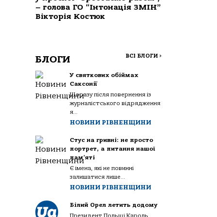
– голова ГО “Інтонація ЗМІН”
Вікторія Костюк
ВСІ БЛОГИ
>
БЛОГИ
У святкових обіймах
Саксонії
Щоразу після повернення із
журналістського відрядження
я...
НОВИНИ РІВНЕНЩИНИ
Стус на гривні: не просто
портрет, а питання нашої
пам’яті
Є імена, які не повинні
залишатися лише...
НОВИНИ РІВНЕНЩИНИ
Білий Орел летить додому
Президент Польщі Кароль