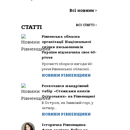
Всі новини
>
ВСІ СТАТТІ
>
СТАТТІ
Рівненська обласна
організації Національної
спілки письменників
України відзначила своє 40-
річчя
Урочисті збори із нагоди 40-
річчя Рівненської обласної...
НОВИНИ РІВНЕНЩИНИ
Розпочався мандрівний
табір «Стежками князів
Острозьких» на Рівненщині
В Острозі, на Замковій горі, у
четвер...
НОВИНИ РІВНЕНЩИНИ
Історична Рівненщина: