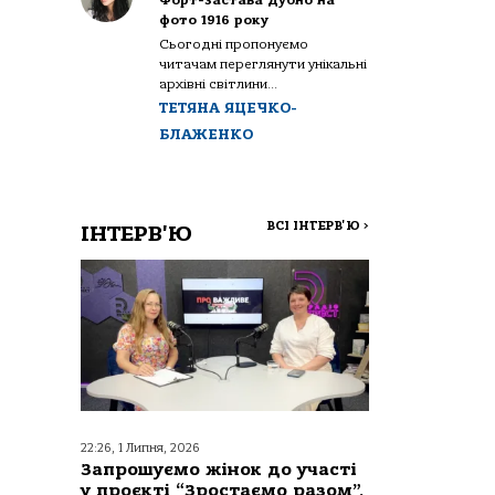
Форт-застава Дубно на
фото 1916 року
Сьогодні пропонуємо
читачам переглянути унікальні
архівні світлини...
ТЕТЯНА ЯЦЕЧКО-
БЛАЖЕНКО
ВСІ ІНТЕРВ'Ю
>
ІНТЕРВ'Ю
22:26, 1 Липня, 2026
Запрошуємо жінок до участі
у проєкті “Зростаємо разом”,