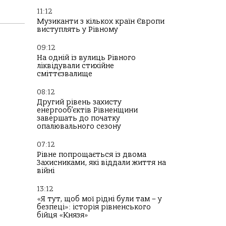
11:12
Музиканти з кількох країн Європи
виступлять у Рівному
09:12
На одній із вулиць Рівного
ліквідували стихійне
сміттєзвалище
08:12
Другий рівень захисту
енергооб’єктів Рівненщини
завершать до початку
опалювального сезону
07:12
Рівне попрощається із двома
Захисниками, які віддали життя на
війні
13:12
«Я тут, щоб мої рідні були там – у
безпеці»: історія рівненського
бійця «Князя»