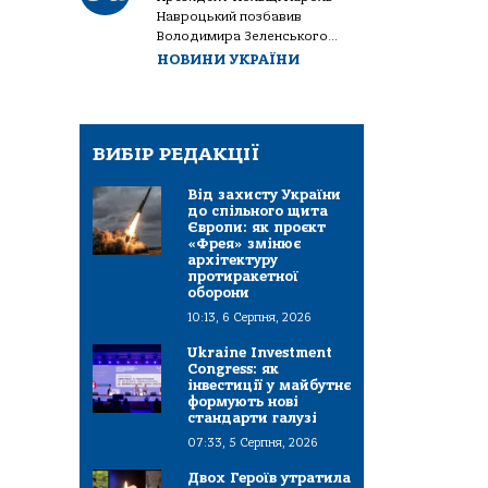
Навроцький позбавив
Володимира Зеленського...
НОВИНИ УКРАЇНИ
ВИБІР РЕДАКЦІЇ
Від захисту України
до спільного щита
Європи: як проєкт
«Фрея» змінює
архітектуру
протиракетної
оборони
10:13, 6 Серпня, 2026
Ukraine Investment
Congress: як
інвестиції у майбутнє
формують нові
стандарти галузі
07:33, 5 Серпня, 2026
Двох Героїв утратила