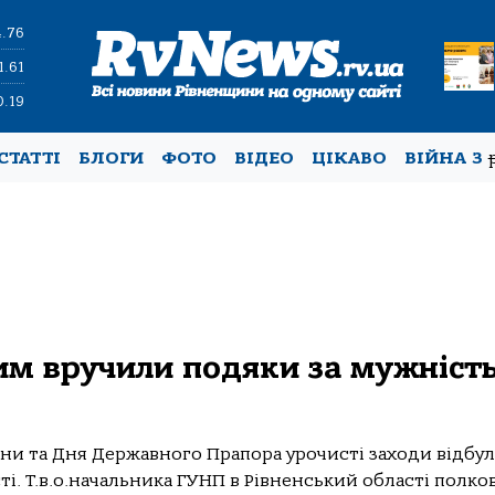
4.76
1.61
0.19
СТАТТІ
БЛОГИ
ФОТО
ВІДЕО
ЦІКАВО
ВІЙНА З
м вручили подяки за мужність
їни та Дня Державного Прапора урочисті заходи відбул
ті. Т.в.о.начальника ГУНП в Рівненський області полков