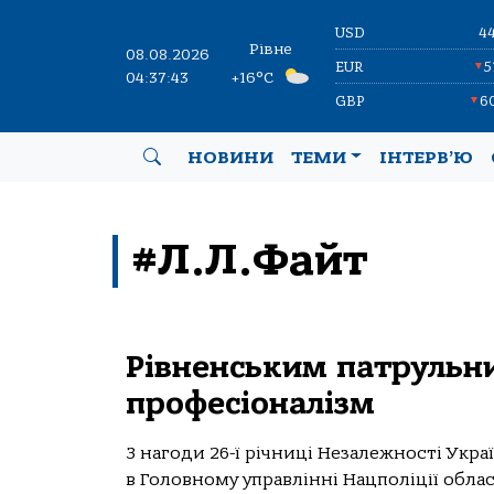
USD
4
Рівне
08.08.2026
EUR
5
▼
04:37:43
+16°C
GBP
6
▼
НОВИНИ
ТЕМИ
ІНТЕРВ’Ю
#Л.Л.Файт
Рівненським патрульни
професіоналізм
З нагоди 26-ї річниці Незалежності Укра
в Головному управлінні Нацполіції облас