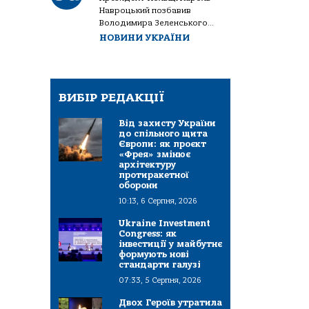
Навроцький позбавив
Володимира Зеленського...
НОВИНИ УКРАЇНИ
ВИБІР РЕДАКЦІЇ
Від захисту України
до спільного щита
Європи: як проєкт
«Фрея» змінює
архітектуру
протиракетної
оборони
10:13, 6 Серпня, 2026
Ukraine Investment
Congress: як
інвестиції у майбутнє
формують нові
стандарти галузі
07:33, 5 Серпня, 2026
Двох Героїв утратила