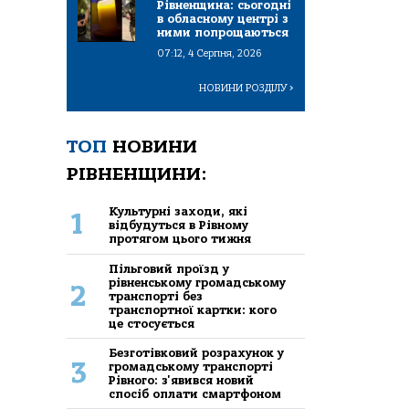
Рівненщина: сьогодні
в обласному центрі з
ними попрощаються
07:12, 4 Серпня, 2026
НОВИНИ РОЗДІЛУ
>
ТОП
НОВИНИ
РІВНЕНЩИНИ:
Культурні заходи, які
1
відбудуться в Рівному
протягом цього тижня
Пільговий проїзд у
рівненському громадському
2
транспорті без
транспортної картки: кого
це стосується
Безготівковий розрахунок у
3
громадському транспорті
Рівного: з'явився новий
спосіб оплати смартфоном