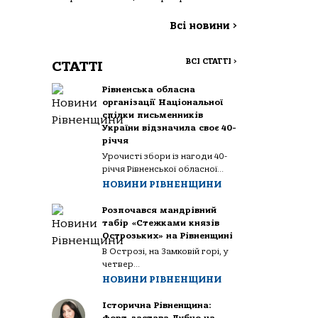
Всі новини
>
ВСІ СТАТТІ
>
СТАТТІ
Рівненська обласна
організації Національної
спілки письменників
України відзначила своє 40-
річчя
Урочисті збори із нагоди 40-
річчя Рівненської обласної...
НОВИНИ РІВНЕНЩИНИ
Розпочався мандрівний
табір «Стежками князів
Острозьких» на Рівненщині
В Острозі, на Замковій горі, у
четвер...
НОВИНИ РІВНЕНЩИНИ
Історична Рівненщина: