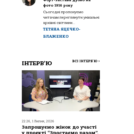
Форт-застава Дубно на
фото 1916 року
Сьогодні пропонуємо
читачам переглянути унікальні
архівні світлини...
ТЕТЯНА ЯЦЕЧКО-
БЛАЖЕНКО
ВСІ ІНТЕРВ'Ю
>
ІНТЕРВ'Ю
22:26, 1 Липня, 2026
Запрошуємо жінок до участі
у проєкті “Зростаємо разом”,