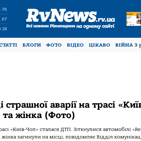
4.76
1.67
0.28
СТАТТІ
БЛОГИ
ФОТО
ВІДЕО
ЦІКАВО
ВІЙНА З
 страшної аварії на трасі «Киї
 та жінка (Фото)
асі «Київ-Чоп» сталася ДТП. Зіткнулися автомобілі «Re
жінка загинули на місці, повідомляє Відділ комунікації