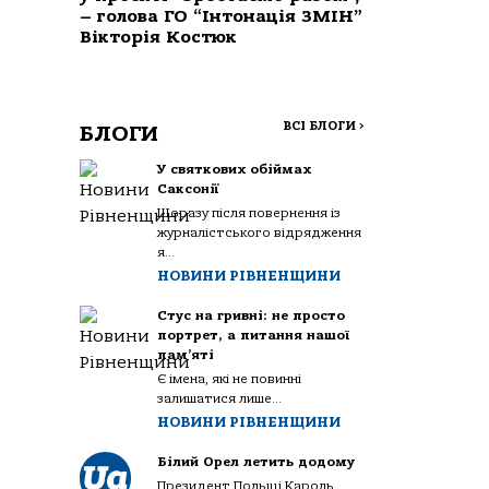
– голова ГО “Інтонація ЗМІН”
Вікторія Костюк
ВСІ БЛОГИ
>
БЛОГИ
У святкових обіймах
Саксонії
Щоразу після повернення із
журналістського відрядження
я...
НОВИНИ РІВНЕНЩИНИ
Стус на гривні: не просто
портрет, а питання нашої
пам’яті
Є імена, які не повинні
залишатися лише...
НОВИНИ РІВНЕНЩИНИ
Білий Орел летить додому
Президент Польщі Кароль