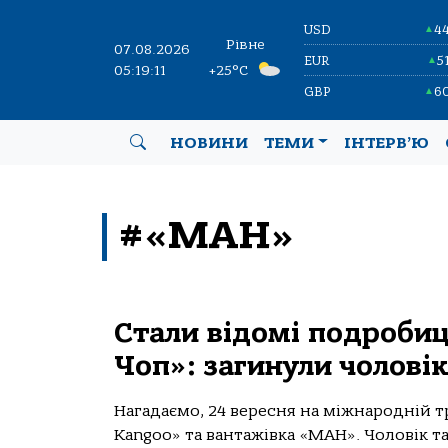
USD
4
▲
Рівне
07.08.2026
EUR
5
▲
05:19:11
+25°C
GBP
6
▲
НОВИНИ
ТЕМИ
ІНТЕРВ’Ю
#«МАН»
Стали відомі подробиці
Чоп»: загинули чоловік
Нагадаємо, 24 вересня на міжнародній тр
Kangoo» та вантажівка «МАН». Чоловік та 