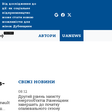
Від дослідження до
дії: як соціальне
підприємництво
може стати новою
можливістю для
жінок Дубенщини
СПЕЦТЕМА
рф
АВТОРИ
UANEWS
в-
СВІЖІ НОВИНИ
08:12
Другий рівень захисту
енергооб’єктів Рівненщини
nault
завершать до початку
...
опалювального сезону