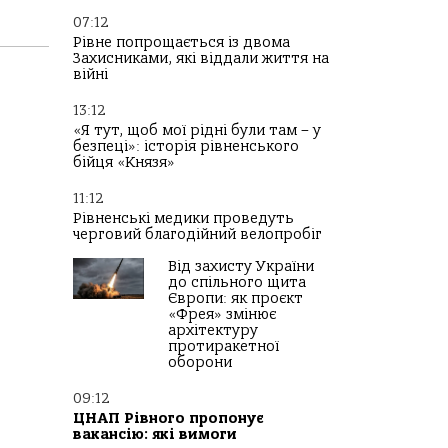
07:12
Рівне попрощається із двома
Захисниками, які віддали життя на
війні
13:12
«Я тут, щоб мої рідні були там – у
безпеці»: історія рівненського
бійця «Князя»
11:12
Рівненські медики проведуть
черговий благодійний велопробіг
Від захисту України
до спільного щита
Європи: як проєкт
«Фрея» змінює
архітектуру
протиракетної
оборони
09:12
ЦНАП Рівного пропонує
вакансію: які вимоги