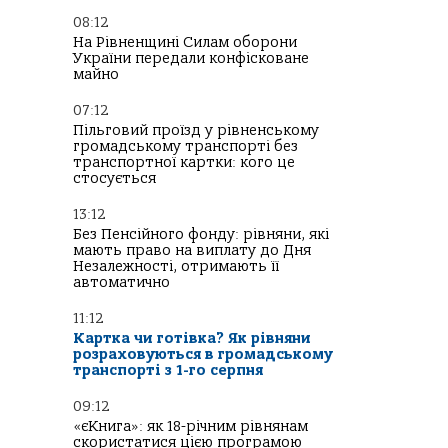
08:12
На Рівненщині Силам оборони
України передали конфісковане
майно
07:12
Пільговий проїзд у рівненському
громадському транспорті без
транспортної картки: кого це
стосується
13:12
Без Пенсійного фонду: рівняни, які
мають право на виплату до Дня
Незалежності, отримають її
автоматично
11:12
Картка чи готівка? Як рівняни
розраховуються в громадському
транспорті з 1-го серпня
09:12
«єКнига»: як 18-річним рівнянам
скористатися цією програмою