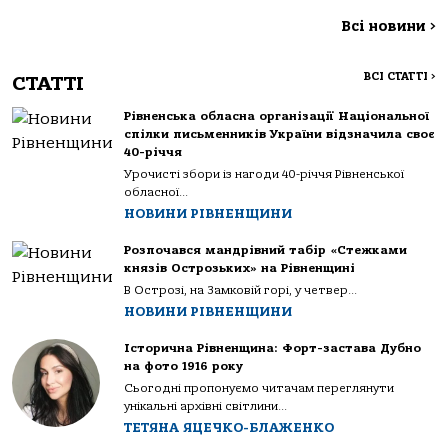
Всі новини
>
ВСІ СТАТТІ
>
СТАТТІ
Рівненська обласна організації Національної
спілки письменників України відзначила своє
40-річчя
Урочисті збори із нагоди 40-річчя Рівненської
обласної...
НОВИНИ РІВНЕНЩИНИ
Розпочався мандрівний табір «Стежками
князів Острозьких» на Рівненщині
В Острозі, на Замковій горі, у четвер...
НОВИНИ РІВНЕНЩИНИ
Історична Рівненщина: Форт-застава Дубно
на фото 1916 року
Сьогодні пропонуємо читачам переглянути
унікальні архівні світлини...
ТЕТЯНА ЯЦЕЧКО-БЛАЖЕНКО