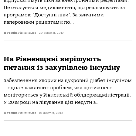
відпускатимуть ліки за електронними рецептами.
Це стосується медикаментів, що реалізовують за
програмою “Доступні ліки”. За звичними
паперовими рецептами по...
Наталія Рівненська
-
20 Березня, 2019
На Рівненщині вирішують
питання із закупівлею інсуліну
Забезпечення хворих на цукровий діабет інсуліном
– одна з важливих проблем, яка щотижнево
моніториться у Рівненській облдержадміністрації.
У 2018 році на лікування цієї недуги з...
Наталія Рівненська
-
10 Жовтня, 2018