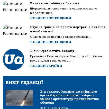
У святкових обіймах Саксонії
Щоразу після повернення із журналістського
відрядження я...
НОВИНИ РІВНЕНЩИНИ
Стус на гривні: не просто портрет, а питання
нашої пам’яті
Є імена, які не повинні залишатися лише...
НОВИНИ РІВНЕНЩИНИ
Білий Орел летить додому
Президент Польщі Кароль Навроцький позбавив
Володимира Зеленського...
НОВИНИ УКРАЇНИ
ВИБІР РЕДАКЦІЇ
Від захисту України до спільного
щита Європи: як проєкт «Фрея»
змінює архітектуру протиракетної
оборони
10:13, 6 Серпня, 2026