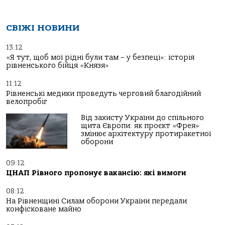
СВІЖІ НОВИНИ
13:12
«Я тут, щоб мої рідні були там – у безпеці»: історія
рівненського бійця «Князя»
11:12
Рівненські медики проведуть черговий благодійний
велопробіг
Від захисту України до спільного
щита Європи: як проєкт «Фрея»
змінює архітектуру протиракетної
оборони
09:12
ЦНАП Рівного пропонує вакансію: які вимоги
08:12
На Рівненщині Силам оборони України передали
конфісковане майно