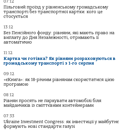
07:12
Пільговий проїзд у рівненському громадському
транспорті без транспортної картки: кого це
стосується
13:12
Без Пенсійного фонду: рівняни, які мають право на
виплату до Дня Незалежності, отримають її
автоматично
11:12
Картка чи готівка? Як рівняни розраховуються в
громадському транспорті з 1-го серпня
09:12
«єКнига»: як 18-річним рівнянам скористатися цією
програмою
08:12
Рівнян просять не паркувати автомобілі біля
майданчиків із сміттєвими контейнерами
07:33
Ukraine Investment Congress: як інвестиції у майбутнє
формують нові стандарти галузі