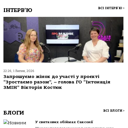
ВСІ ІНТЕРВ'Ю
>
ІНТЕРВ'Ю
22:26, 1 Липня, 2026
Запрошуємо жінок до участі у проєкті
“Зростаємо разом”, – голова ГО “Інтонація
ЗМІН” Вікторія Костюк
ВСІ БЛОГИ
>
БЛОГИ
У святкових обіймах Саксонії