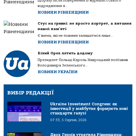
Щоразу після повернення із журналістського
відрядження я...
НОВИНИ РІВНЕНЩИНИ
Стус на гривні: не просто портрет, а питання
нашої пам’яті
Є імена, які не повинні залишатися лише...
НОВИНИ РІВНЕНЩИНИ
Білий Орел летить додому
Президент Польщі Кароль Навроцький позбавив
Володимира Зеленського...
НОВИНИ УКРАЇНИ
ВИБІР РЕДАКЦІЇ
Ukraine Investment Congress: як
інвестиції у майбутнє формують нові
стандарти галузі
07:33, 5 Серпня, 2026
Двох Героїв утратила Рівненщина: