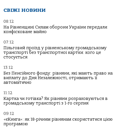
СВІЖІ НОВИНИ
08:12
На Рівненщині Силам оборони України передали
конфісковане майно
07:12
Пільговий проїзд у рівненському громадському
транспорті без транспортної картки: кого це
стосується
13:12
Без Пенсійного фонду: рівняни, які мають право на
виплату до Дня Незалежності, отримають її
автоматично
11:12
Картка чи готівка? Як рівняни розраховуються в
громадському транспорті з 1-го серпня
09:12
«єКнига»: як 18-річним рівнянам скористатися цією
програмою