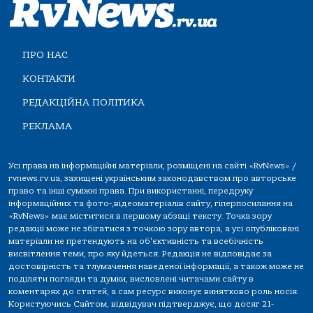
ПРО НАС
КОНТАКТИ
РЕДАКЦІЙНА ПОЛІТИКА
РЕКЛАМА
Усі права на інформаційні матеріали, розміщені на сайті «RvNews» /
rvnews.rv.ua, захищені українським законодавством про авторське
право та інші суміжні права. При використанні, передруку
інформаційних та фото-,відеоматеріалів сайту, гіперпосилання на
«RvNews» має міститися в першому абзаці тексту. Точка зору
редакції може не збігатися з точкою зору автора, а усі опубліковані
матеріали не претендують на об'єктивність та всебічність
висвітлення теми, про яку йдеться. Редакція не відповідає за
достовірність та тлумачення наведеної інформації, а також може не
поділяти погляди та думки, висловлені читачами сайту в
коментарях до статей, а сам ресурс виконує винятково роль носія.
Користуючись Сайтом, відвідувач підтверджує, що досяг 21-