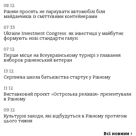
08:12
Рівнян просять не паркувати автомобілі біля
майданчиків із сміттєвими контейнерами
07:33
Ukraine Investment Congress: як інвестиції у майбутнє
формують нові стандарти галузі
07:12
Перше місце на Всеукраїнському турнірі з плавання
виборов рівненський ветеран
13:12
Серпнева школа батьківства стартує у Рівному
11:12
Виставковий проєкт «Острозька реліквія» презентували
в Рівному
09:12
Культурні заходи, які відбудуться в Рівному протягом
цього тижня
Всі новини
>