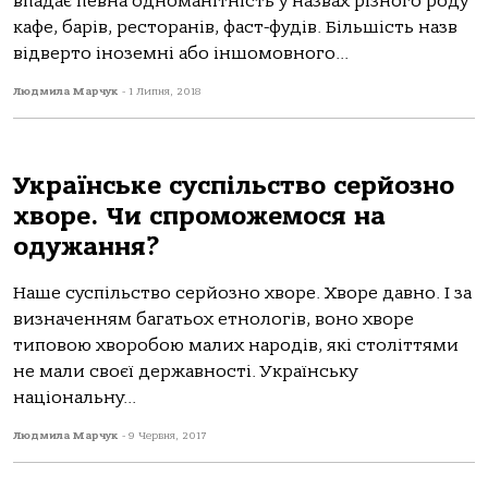
впадає певна одноманітність у назвах різного роду
кафе, барів, ресторанів, фаст-фудів. Більшість назв
відверто іноземні або іншомовного...
Людмила Марчук
-
1 Липня, 2018
Українське суспільство серйозно
хворе. Чи cпроможемося на
одужання?
Наше суспільство серйозно хворе. Хворе давно. І за
визначенням багатьох етнологів, воно хворе
типовою хворобою малих народів, які століттями
не мали своєї державності. Українську
національну...
Людмила Марчук
-
9 Червня, 2017