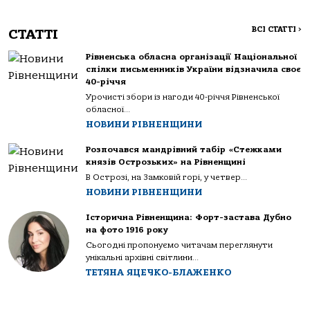
ВСІ СТАТТІ
>
СТАТТІ
Рівненська обласна організації Національної
спілки письменників України відзначила своє
40-річчя
Урочисті збори із нагоди 40-річчя Рівненської
обласної...
НОВИНИ РІВНЕНЩИНИ
Розпочався мандрівний табір «Стежками
князів Острозьких» на Рівненщині
В Острозі, на Замковій горі, у четвер...
НОВИНИ РІВНЕНЩИНИ
Історична Рівненщина: Форт-застава Дубно
на фото 1916 року
Сьогодні пропонуємо читачам переглянути
унікальні архівні світлини...
ТЕТЯНА ЯЦЕЧКО-БЛАЖЕНКО