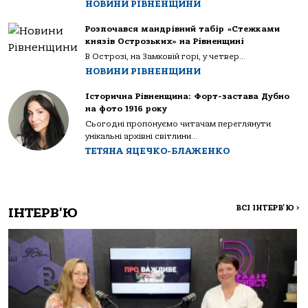
НОВИНИ РІВНЕНЩИНИ
Розпочався мандрівний табір «Стежками
князів Острозьких» на Рівненщині
В Острозі, на Замковій горі, у четвер...
НОВИНИ РІВНЕНЩИНИ
Історична Рівненщина: Форт-застава Дубно
на фото 1916 року
Сьогодні пропонуємо читачам переглянути
унікальні архівні світлини...
ТЕТЯНА ЯЦЕЧКО-БЛАЖЕНКО
ВСІ ІНТЕРВ'Ю
>
ІНТЕРВ'Ю