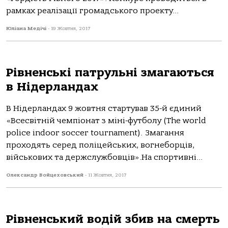
рамках реалізації громадського проекту...
Юліана Медічі
-
19 Жовтня, 2017
Рівненські патрульні змагаються
в Нідерландах
В Нідерландах 9 жовтня стартував 35-й єдиний
«Всесвітній чемпіонат з міні-футболу (The world
police indoor soccer tournament). Змагання
проходять серед поліцейських, вогнеборців,
військових та держслужбовців».На спортивні...
Олександр Войцеховський
-
11 Жовтня, 2017
Рівненський водій збив на смерть