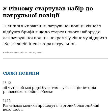
У Рівному стартував набір до
патрульної поліції
11 липня в Управлінні патрульної поліції Рівного
відбувся брифінг щодо старту нового набору до
лав патрульної поліції. Зокрема, у Рівному відкрито
150 вакансій інспектора патрульної...
Юліана Медічі
-
11 Липня, 2017
СВІЖІ НОВИНИ
13:12
«Я тут, щоб мої рідні були там – у безпеці»: історія
рівненського бійця «Князя»
11:12
Рівненські медики проведуть черговий благодійний
велопробіг