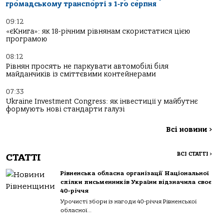
громадському транспорті з 1-го серпня
09:12
«єКнига»: як 18-річним рівнянам скористатися цією
програмою
08:12
Рівнян просять не паркувати автомобілі біля
майданчиків із сміттєвими контейнерами
07:33
Ukraine Investment Congress: як інвестиції у майбутнє
формують нові стандарти галузі
Всі новини
>
ВСІ СТАТТІ
>
СТАТТІ
Рівненська обласна організації Національної
спілки письменників України відзначила своє
40-річчя
Урочисті збори із нагоди 40-річчя Рівненської
обласної...