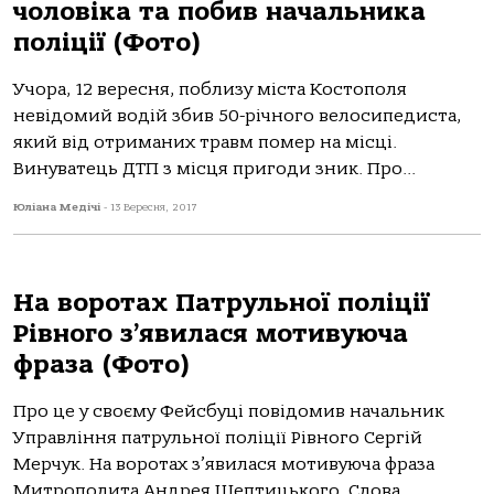
чоловіка та побив начальника
поліції (Фото)
Учора, 12 вересня, поблизу міста Костополя
невідомий водій збив 50-річного велосипедиста,
який від отриманих травм помер на місці.
Винуватець ДТП з місця пригоди зник. Про...
Юліана Медічі
-
13 Вересня, 2017
На воротах Патрульної поліції
Рівного з’явилася мотивуюча
фраза (Фото)
Про це у своєму Фейсбуці повідомив начальник
Управління патрульної поліції Рівного Сергій
Мерчук. На воротах з’явилася мотивуюча фраза
Митрополита Андрея Шептицького. Слова