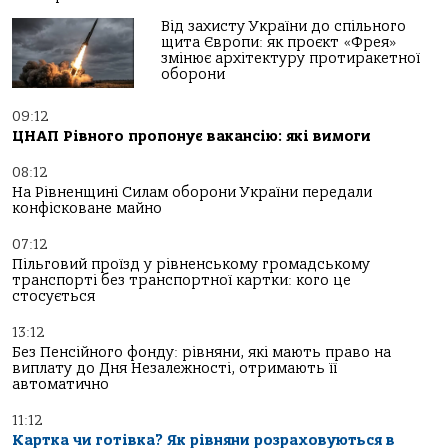
Від захисту України до спільного
щита Європи: як проєкт «Фрея»
змінює архітектуру протиракетної
оборони
09:12
ЦНАП Рівного пропонує вакансію: які вимоги
08:12
На Рівненщині Силам оборони України передали
конфісковане майно
07:12
Пільговий проїзд у рівненському громадському
транспорті без транспортної картки: кого це
стосується
13:12
Без Пенсійного фонду: рівняни, які мають право на
виплату до Дня Незалежності, отримають її
автоматично
11:12
Картка чи готівка? Як рівняни розраховуються в