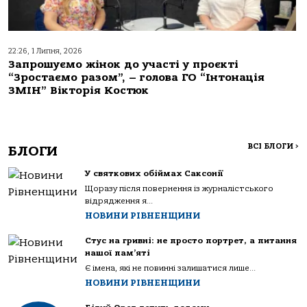
22:26, 1 Липня, 2026
Запрошуємо жінок до участі у проєкті
“Зростаємо разом”, – голова ГО “Інтонація
ЗМІН” Вікторія Костюк
ВСІ БЛОГИ
>
БЛОГИ
У святкових обіймах Саксонії
Щоразу після повернення із журналістського
відрядження я...
НОВИНИ РІВНЕНЩИНИ
Стус на гривні: не просто портрет, а питання
нашої пам’яті
Є імена, які не повинні залишатися лише...
НОВИНИ РІВНЕНЩИНИ