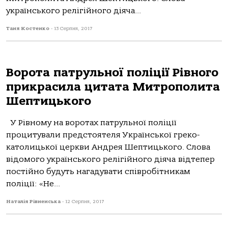
українського релігійного діяча...
Таня Костенко
-
13 Серпня, 2017
Ворота патрульної поліції Рівного
прикрасила цитата Митрополита
Шептицького
У Рівному на воротах патрульної поліції
процитували предстоятеля Української греко-
католицької церкви Андрея Шептицького. Слова
відомого українського релігійного діяча відтепер
постійно будуть нагадувати співробітникам
поліції: «Не...
Наталія Рівненська
-
12 Серпня, 2017