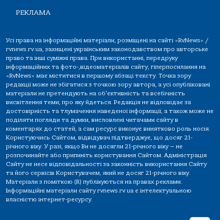
РЕКЛАМА
Усі права на інформаційні матеріали, розміщені на сайті «RvNews» /
rvnews.rv.ua, захищені українським законодавством про авторське
право та інші суміжні права. При використанні, передруку
інформаційних та фото-,відеоматеріалів сайту, гіперпосилання на
«RvNews» має міститися в першому абзаці тексту. Точка зору
редакції може не збігатися з точкою зору автора, а усі опубліковані
матеріали не претендують на об'єктивність та всебічність
висвітлення теми, про яку йдеться. Редакція не відповідає за
достовірність та тлумачення наведеної інформації, а також може не
поділяти погляди та думки, висловлені читачами сайту в
коментарях до статей, а сам ресурс виконує винятково роль носія.
Користуючись Сайтом, відвідувач підтверджує, що досяг 21-
річного віку. У разі, якщо Ви не досягли 21-річного віку — не
розпочинайте або припиніть користування Сайтом. Адміністрація
Сайту не несе відповідальності за законність використання Сайту
та його сервісів Користувачем, який не досяг 21-річного віку.
Матеріали з поміткою (R) публікуються на правах реклами.
Інформаційні матеріали сайту rvnews.rv.ua є інтелектуальною
власністю інтернет-ресурсу.