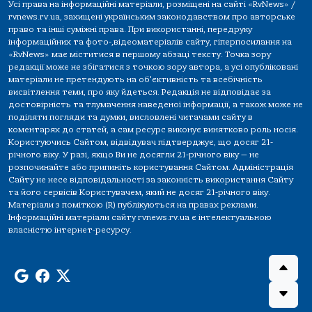
Усі права на інформаційні матеріали, розміщені на сайті «RvNews» /
rvnews.rv.ua, захищені українським законодавством про авторське
право та інші суміжні права. При використанні, передруку
інформаційних та фото-,відеоматеріалів сайту, гіперпосилання на
«RvNews» має міститися в першому абзаці тексту. Точка зору
редакції може не збігатися з точкою зору автора, а усі опубліковані
матеріали не претендують на об'єктивність та всебічність
висвітлення теми, про яку йдеться. Редакція не відповідає за
достовірність та тлумачення наведеної інформації, а також може не
поділяти погляди та думки, висловлені читачами сайту в
коментарях до статей, а сам ресурс виконує винятково роль носія.
Користуючись Сайтом, відвідувач підтверджує, що досяг 21-
річного віку. У разі, якщо Ви не досягли 21-річного віку — не
розпочинайте або припиніть користування Сайтом. Адміністрація
Сайту не несе відповідальності за законність використання Сайту
та його сервісів Користувачем, який не досяг 21-річного віку.
Матеріали з поміткою (R) публікуються на правах реклами.
Інформаційні матеріали сайту rvnews.rv.ua є інтелектуальною
власністю інтернет-ресурсу.