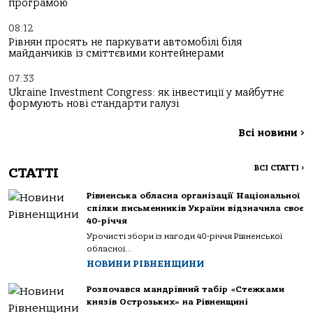
програмою
08:12
Рівнян просять не паркувати автомобілі біля
майданчиків із сміттєвими контейнерами
07:33
Ukraine Investment Congress: як інвестиції у майбутнє
формують нові стандарти галузі
Всі новини
>
ВСІ СТАТТІ
>
СТАТТІ
Рівненська обласна організації Національної
спілки письменників України відзначила своє
40-річчя
Урочисті збори із нагоди 40-річчя Рівненської
обласної...
НОВИНИ РІВНЕНЩИНИ
Розпочався мандрівний табір «Стежками
князів Острозьких» на Рівненщині