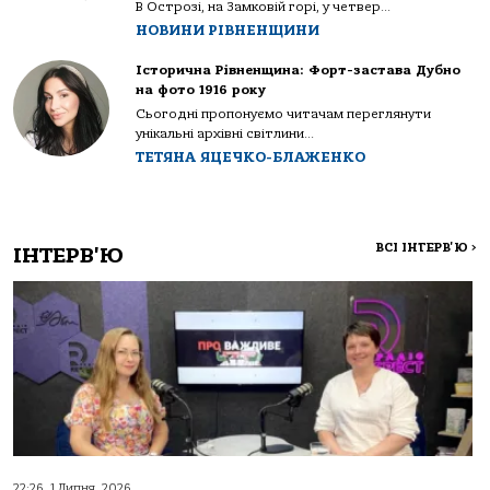
В Острозі, на Замковій горі, у четвер...
НОВИНИ РІВНЕНЩИНИ
Історична Рівненщина: Форт-застава Дубно
на фото 1916 року
Сьогодні пропонуємо читачам переглянути
унікальні архівні світлини...
ТЕТЯНА ЯЦЕЧКО-БЛАЖЕНКО
ВСІ ІНТЕРВ'Ю
>
ІНТЕРВ'Ю
22:26, 1 Липня, 2026