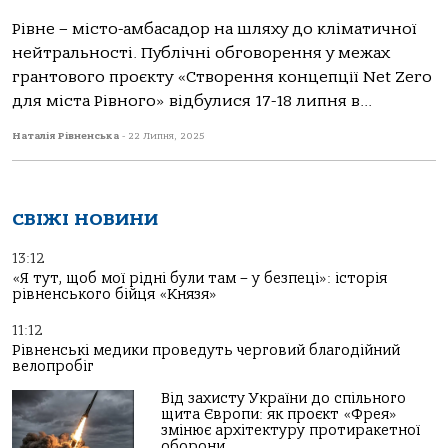
Рівне – місто-амбасадор на шляху до кліматичної
нейтральності. Публічні обговорення у межах
грантового проєкту «Створення концепції Net Zero
для міста Рівного» відбулися 17-18 липня в...
Наталія Рівненська
-
22 Липня, 2025
СВІЖІ НОВИНИ
13:12
«Я тут, щоб мої рідні були там – у безпеці»: історія
рівненського бійця «Князя»
11:12
Рівненські медики проведуть черговий благодійний
велопробіг
Від захисту України до спільного
щита Європи: як проєкт «Фрея»
змінює архітектуру протиракетної
оборони