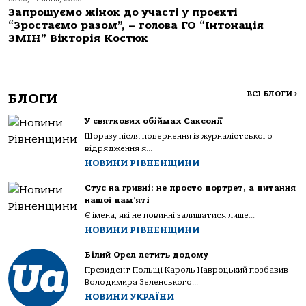
Запрошуємо жінок до участі у проєкті
“Зростаємо разом”, – голова ГО “Інтонація
ЗМІН” Вікторія Костюк
ВСІ БЛОГИ
>
БЛОГИ
У святкових обіймах Саксонії
Щоразу після повернення із журналістського
відрядження я...
НОВИНИ РІВНЕНЩИНИ
Стус на гривні: не просто портрет, а питання
нашої пам’яті
Є імена, які не повинні залишатися лише...
НОВИНИ РІВНЕНЩИНИ
Білий Орел летить додому
Президент Польщі Кароль Навроцький позбавив
Володимира Зеленського...
НОВИНИ УКРАЇНИ