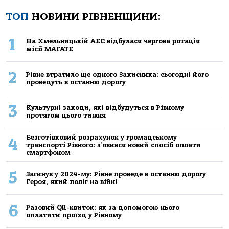
ТОП
НОВИНИ РІВНЕНЩИНИ:
1
На Хмельницькій АЕС відбулася чергова ротація
місії МАГАТЕ
2
Рівне втратило ще одного Захисника: сьогодні його
проведуть в останню дорогу
3
Культурні заходи, які відбудуться в Рівному
протягом цього тижня
Безготівковий розрахунок у громадському
4
транспорті Рівного: з'явився новий спосіб оплати
смартфоном
5
Загинув у 2024-му: Рівне проведе в останню дорогу
Героя, який поліг на війні
6
Разовий QR-квиток: як за допомогою нього
оплатити проїзд у Рівному