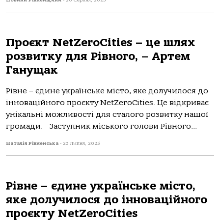
Новини Рівненщини
-
20 Серпня, 2025
Проєкт NetZeroCities – це шлях
розвитку для Рівного, – Артем
Ганущак
Рівне – єдине українське місто, яке долучилося до
інноваційного проєкту NetZeroCities. Це відкриває
унікальні можливості для сталого розвитку нашої
громади. Заступник міського голови Рівного...
Наталія Рівненська
-
23 Липня, 2025
Рівне – єдине українське місто,
яке долучилося до інноваційного
проєкту NetZeroCities