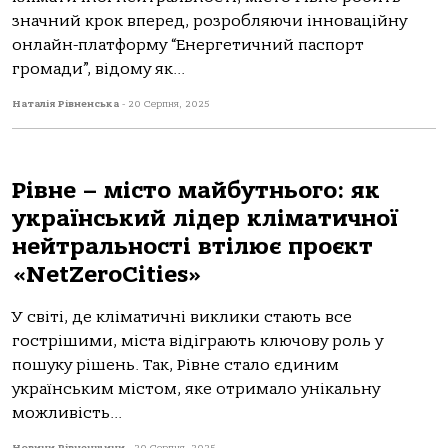
значний крок вперед, розробляючи інноваційну
онлайн-платформу “Енергетичний паспорт
громади”, відому як...
Наталія Рівненська
-
20 Серпня, 2025
Рівне – місто майбутнього: як
український лідер кліматичної
нейтральності втілює проєкт
«NetZeroCities»
У світі, де кліматичні виклики стають все
гострішими, міста відіграють ключову роль у
пошуку рішень. Так, Рівне стало єдиним
українським містом, яке отримало унікальну
можливість...