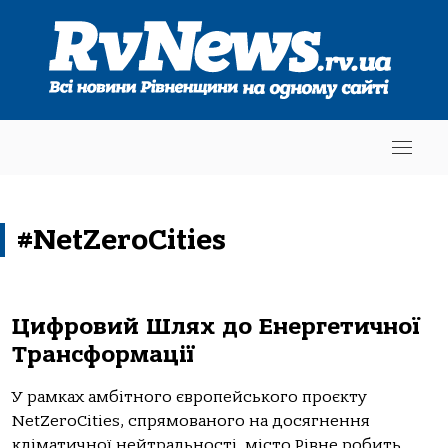
#NetZeroCities
Цифровий Шлях до Енергетичної
Трансформації
У рамках амбітного європейського проєкту
NetZeroCities, спрямованого на досягнення
кліматичної нейтральності, місто Рівне робить